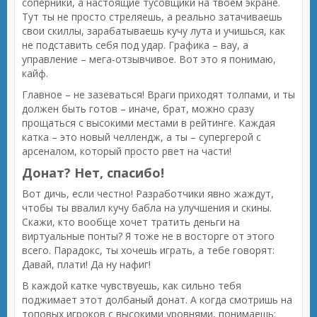
соперники, а настоящие тусовщики на твоем экране.
Тут ты не просто стреляешь, а реально затачиваешь
свои скиллы, зарабатываешь кучу лута и учишься, как
не подставить себя под удар. Графика – вау, а
управление – мега-отзывчивое. Вот это я понимаю,
кайф.
Главное – не зазеваться! Враги приходят толпами, и ты
должен быть готов – иначе, брат, можно сразу
прощаться с высокими местами в рейтинге. Каждая
катка – это новый челлендж, а ты – супергерой с
арсеналом, который просто рвет на части!
Донат? Нет, спасибо!
Вот дичь, если честно! Разработчики явно жаждут,
чтобы ты ввалил кучу бабла на улучшения и скины.
Скажи, кто вообще хочет тратить деньги на
виртуальные понты? Я тоже не в восторге от этого
всего. Парадокс, ты хочешь играть, а тебе говорят:
Давай, плати! Да ну нафиг!
В каждой катке чувствуешь, как сильно тебя
поджимает этот долбаный донат. А когда смотришь на
топовых игроков с высокими уровнями, понимаешь: