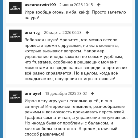
aseanorwin199
2 июня 2026 10:15
Игра вообще огонь, имба, кайф! Просто залетело
на ура!
anantg
20 марта 2026 06:53
Забавная штука! Нравится, что можно весело
провести время с друзьями, но есть моменты,
которые вызывают вопросы. Например,
управление иногда кажется не совсем удобным,
что frustrates, особенно в решающих момент;
моментами ты вроде на шаг впереди, а противник
всё равно справляется. Но в целом, когда всё
складывается, ощущения от игры отличные!
annayel
13 декабря 2025 23:02
Играл в эту игру уже несколько дней, и она
затянула! Интересный геймплей, разнообразные
режимы и возможность прокачивать персонажей.
Графика симпатичная, а управление интуитивное.
Но иногда бывают проблемы с балансом, и
хочется больше контента. В целом, отличный
способ развлечься!