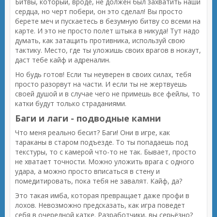
Битвы, который, вроде, не должен был захватить наши
сердца, но черт побери, он это сделал! Вы просто
берете меч и пускаетесь в безумную битву со всеми на
карте. И это не просто полет штыка в никуда! Тут надо
думать, как затащить противника, используй свою
тактику. Место, где ты уложишь своих врагов в нокаут,
даст тебе кайф и адреналин.
Но будь готов! Если ты неуверен в своих силах, тебя
просто разорвут на части. И если ты не жертвуешь
своей душой и в случае чего не примешь все фейлы, то
катки будут только страданиями.
Баги и лаги - подводные камни
Что меня реально бесит? Баги! Они в игре, как
тараканы в старом подъезде. То ты попадаешь под
текстуры, то с камерой что-то не так. Бывает, просто
не хватает точности. Можно уложить врага с одного
удара, а можно просто вписаться в стену и
помедитировать, пока тебя не завалят. Кайф, да?
Это такая имба, которая превращает даже профи в
лохов. Невозможно предсказать, как игра поведет
себя в очередной катке. Разработчики, вы серьёзно?