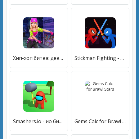
Хип-хоп битва: девушки VS парни
Stickman Fighting - Stickman Supreme Warriors
Smashers.io - ио битва!
Gems Calc for Brawl Stars