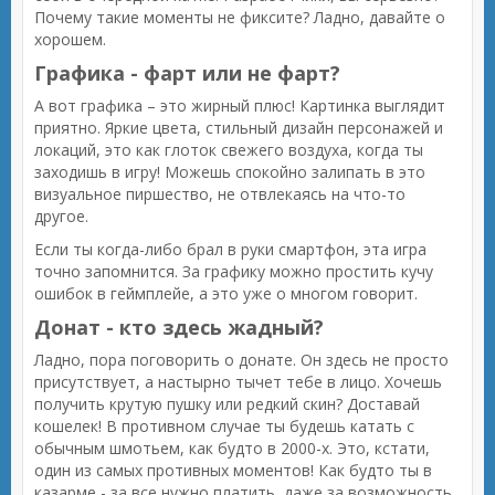
Почему такие моменты не фиксите? Ладно, давайте о
хорошем.
Графика - фарт или не фарт?
А вот графика – это жирный плюс! Картинка выглядит
приятно. Яркие цвета, стильный дизайн персонажей и
локаций, это как глоток свежего воздуха, когда ты
заходишь в игру! Можешь спокойно залипать в это
визуальное пиршество, не отвлекаясь на что-то
другое.
Если ты когда-либо брал в руки смартфон, эта игра
точно запомнится. За графику можно простить кучу
ошибок в геймплейе, а это уже о многом говорит.
Донат - кто здесь жадный?
Ладно, пора поговорить о донате. Он здесь не просто
присутствует, а настырно тычет тебе в лицо. Хочешь
получить крутую пушку или редкий скин? Доставай
кошелек! В противном случае ты будешь катать с
обычным шмотьем, как будто в 2000-х. Это, кстати,
один из самых противных моментов! Как будто ты в
казарме - за все нужно платить, даже за возможность