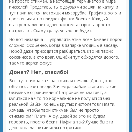
не просто стикмен, а настоящий терминатор в мире
пикселей! Представь, ты с друзьями зашли на катку, и
тут начинается настоящая мясорубка. Графика, хотя и
простенькая, но придает фишки боевке. Каждый
выстрел заливает адреналином, а взрывы просто
потрясают. Скажу сразу, уныло не будет.
Но вот незадача — управлять этим всем бывает порой
сложно. Особенно, когда в запарке угодишь в засаду.
Порой даже приходится разбираться, кто из твоих
союзников, а кто враг. Ошибки тут обходятся дорого,
так что держи фокус!
Донат? Нет, спасибо!
Вот тут начинается настоящая печаль. Донат, как
обычно, лезет везде. Зачем разрабам ставить такие
безумные ограничения? Патронов не хватает, а
купиться на что-то нормальное не получится без
реальной бабки. Хочешь крутых пистолетов? Плати.
Хочешь, чтобы твой стикмен был не просто
стикменом? Плати. А фу, давай за это не будем
говорить, просто бесит. Нафига так? Лучше бы эти
деньги на развитие игры потратили.