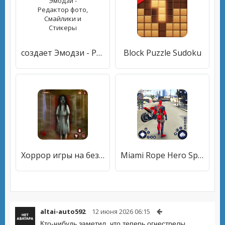
создает Эмодзи - Pедактор фото, Смайлики и Стикеры
Block Puzzle Sudoku
Хоррор игры на без интернета
Miami Rope Hero Spider Game 2
altai-auto592
12 июня 2026 06:15
Кто-нибудь заметил, что теперь огнестрелы