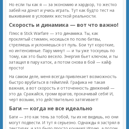
Но если ты как я — за экономию и хардкор, то жестко
забей на донат и учись играть. Тут как будто тест на
выживание в условиях жесткой реальности.
Скорость и динамика — вот что важно!
Плюс в Stick Warfare — это динамика. Ты, как
проклятый стикмен, носишься по полю битвы,
стреляешь и уклоняешься от пуль. Бои тут короткие,
но интенсивные. Пару минут — и ты уже тоскуешь по
тому, как это было весело. Энергия бьет ключом, и ты
затащил в пару каток, а потом снова в бой — кайф
просто!
На самом деле, меня всегда привлекает возможность
быстро врубиться в геймплей. Графика не такая
важная, а вот скорость и отточенность движений —
это да. Сражайся, громи врагов, прокачивай себя! И,
черт возьми, это действительно затягивает!
Баги — когда не все идеально
Баги — это как тень за тобой, ты их не видишь, но они
могут подвести. И тут я серьезно. Однажды я застрял в
текстурах, и это было просто кошмар! Играю, а потом