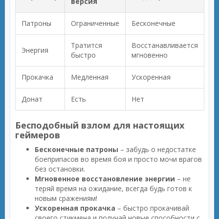
версия
Патроны
Ограниченные
Бесконечные
Тратится
Восстанавливается
Энергия
быстро
мгновенно
Прокачка
Медленная
Ускоренная
Донат
Есть
Нет
Бесподобный взлом для настоящих
геймеров
Бесконечные патроны
– забудь о недостатке
боеприпасов во время боя и просто мочи врагов
без остановки.
Мгновенное восстановление энергии
– не
теряй время на ожидание, всегда будь готов к
новым сражениям!
Ускоренная прокачка
– быстро прокачивай
своего стикмена и получай новые способности с