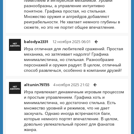
геймплеем и интересной механикой. Уровни
разнообразны, а управление интуитивно
понятное. Графика простая, но стильная.
Множество оружия и апгрейдов добавляют
реиграбельности. Не хватает немного глубины в
сюжете, но это не портит общее впечатление.
balodya2331
12 ноября 2025 06:01
Игра отличная для любителей сражений. Простая
механика, но затягивает надолго! Графика
минималистична, но стильная. Разнообразие
персонажей и оружия радует. В целом, отличный
способ развлечься, особенно в компании друзей!
altunin79735
4 ноября 2025 21:02
Игра привлекает динамичным игровым процессом
и простым управлением. Графика хоть и
минималистична, но достаточно стильна. Есть
множество уровней и режимов, что не дает
заскучать. Однако иногда встречаются баги,
которые немного портят впечатление. В целом,
довольно увлекательный проект для фанатов
жанра.