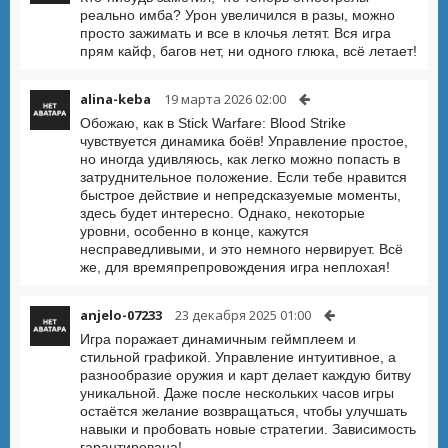
реально имба? Урон увеличился в разы, можно
просто зажимать и все в клочья летят. Вся игра
прям кайф, багов нет, ни одного глюка, всё летает!
alina-keba
19 марта 2026 02:00
Обожаю, как в Stick Warfare: Blood Strike
чувствуется динамика боёв! Управление простое,
но иногда удивляюсь, как легко можно попасть в
затруднительное положение. Если тебе нравится
быстрое действие и непредсказуемые моменты,
здесь будет интересно. Однако, некоторые
уровни, особенно в конце, кажутся
несправедливыми, и это немного нервирует. Всё
же, для времяпрепровождения игра неплохая!
anjelo-07233
23 декабря 2025 01:00
Игра поражает динамичным геймплеем и
стильной графикой. Управление интуитивное, а
разнообразие оружия и карт делает каждую битву
уникальной. Даже после нескольких часов игры
остаётся желание возвращаться, чтобы улучшать
навыки и пробовать новые стратегии. Зависимость
гарантирована!