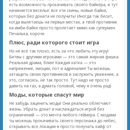
есть возможность прокачивать своего байкера, и тут
начинается веселье: все эти скины, новые байки,
которых без доната не получить! Иногда так бесит,
когда вылетаешь на первых местах, а твой противник
на имби-байке просто пролетает мимо как супермен.
Печалька, короче.
Плюс, ради которого стоит игра
Но не всё так плохо, есть за что любить эту игру!
Битвы с другими игроками — это самая жирная фишка.
Реальная драма, блин! Каждая катка — это
напряжение, эмоции, пот и адреналин! Ты можешь
затащить своих противников и заслужить уважение, а
это, согласись, не так просто. Тут надо не просто
давить на газ, а думать головой, чему я очень рад!
Моды, которые спасут мир
Не забудь заценить моды! Они реально облегчают
жизнь. Убрать донат и наслаждаться игрой без
ограничений — это мечта любого геймера. С модами
ты можешь прокачивать своего персонажа до небес,
открывать все локации и просто получать кайф от