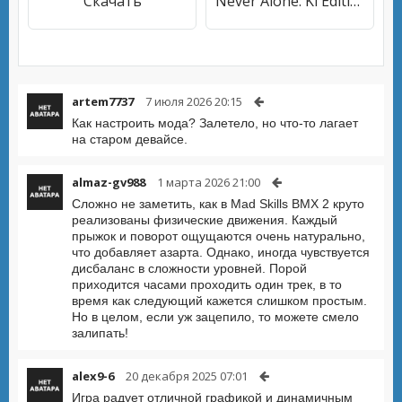
Скачать
Never Alone: Ki Edition
artem7737
7 июля 2026 20:15
Как настроить мода? Залетело, но что-то лагает
на старом девайсе.
almaz-gv988
1 марта 2026 21:00
Сложно не заметить, как в Mad Skills BMX 2 круто
реализованы физические движения. Каждый
прыжок и поворот ощущаются очень натурально,
что добавляет азарта. Однако, иногда чувствуется
дисбаланс в сложности уровней. Порой
приходится часами проходить один трек, в то
время как следующий кажется слишком простым.
Но в целом, если уж зацепило, то можете смело
залипать!
alex9-6
20 декабря 2025 07:01
Игра радует отличной графикой и динамичным