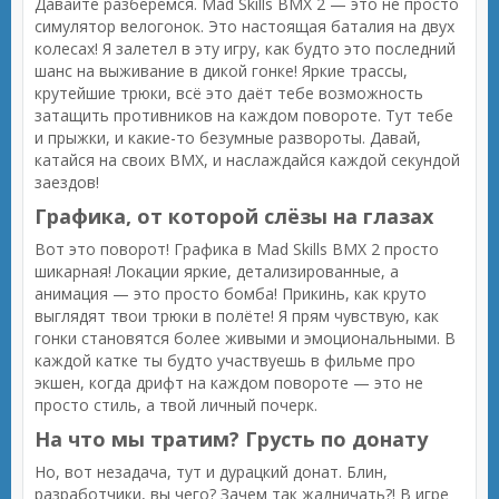
Давайте разберёмся. Mad Skills BMX 2 — это не просто
симулятор велогонок. Это настоящая баталия на двух
колесах! Я залетел в эту игру, как будто это последний
шанс на выживание в дикой гонке! Яркие трассы,
крутейшие трюки, всё это даёт тебе возможность
затащить противников на каждом повороте. Тут тебе
и прыжки, и какие-то безумные развороты. Давай,
катайся на своих BMX, и наслаждайся каждой секундой
заездов!
Графика, от которой слёзы на глазах
Вот это поворот! Графика в Mad Skills BMX 2 просто
шикарная! Локации яркие, детализированные, а
анимация — это просто бомба! Прикинь, как круто
выглядят твои трюки в полёте! Я прям чувствую, как
гонки становятся более живыми и эмоциональными. В
каждой катке ты будто участвуешь в фильме про
экшен, когда дрифт на каждом повороте — это не
просто стиль, а твой личный почерк.
На что мы тратим? Грусть по донату
Но, вот незадача, тут и дурацкий донат. Блин,
разработчики, вы чего? Зачем так жадничать?! В игре