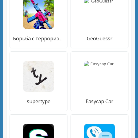
Борьба с терроризмом робот игры: робот стрельба
GeoGuessr
supertype
Easycap Car