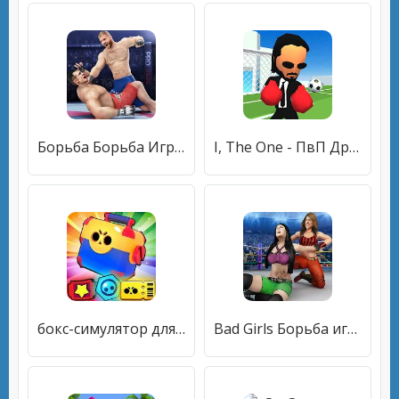
Борьба Борьба Игры: MMA Training Master
I, The One - ПвП Драки на Выживание
бокс-симулятор для звезд драки Brawl Stars
Bad Girls Борьба игры: GYM Женщины Борьба Игры