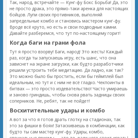
Так, народ, встречайте — Кунг-фу Бокс Борьба! Да, это
не просто драка, это прямо-таки аренка для настоящих
бойцов. Лупи своих противников, выполняй
запредельные комбо и становись мастером кунг-фу.
Вроде всё круто, но есть и свои подводные камни.
Давайте разберемся, что тут по-настоящему горит!
Когда баги на грани фола
Тут я просто взорву! Баги, народ! Это жесть! Каждый
раз, когда ты запускаешь игру, есть шанс, что она
зависнет на экране загрузки, как будто разработчики
решили устроить тебе медитацию. Да ладно, как так?
Это можно было бы простить, если бы геймплей был
идеальным, но тут и с ним не всё гладко. Чекпоинты в
битвах — это просто издевательство! Часто умираешь
и заново гриндишь, чтобы снова рвать задницы своих
соперников. Не, ребят, так не пойдет!
Восхитительные удары и комбо
А вот за что я готов драть глотку на стадионах, так
это за фишки в боях! Затаскиваешь в комбинации, как
будто ты сам мастер кунг-фу. Удары, комбо,
специальные приемы — это то, ради чего стоит играть!