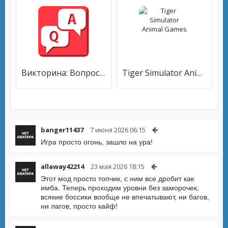
Викторина: Вопросы/Ответы
Tiger Simulator Animal Games
banger11437
7 июня 2026 06:15
Игра просто огонь, зашло на ура!
allaway42214
23 мая 2026 18:15
Этот мод просто топчик, с ним все дробит как
имба. Теперь проходим уровни без заморочек,
всякие боссики вообще не впечатывают, ни багов,
ни лагов, просто кайф!