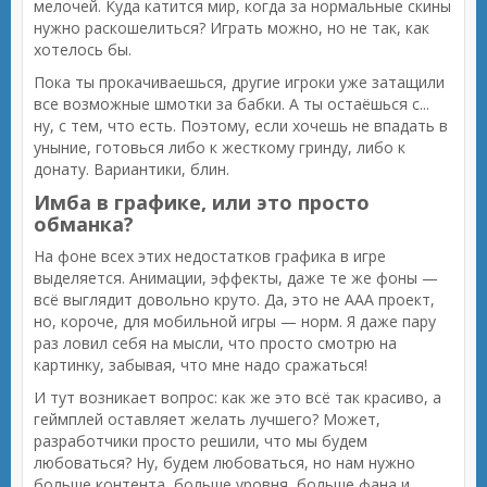
мелочей. Куда катится мир, когда за нормальные скины
нужно раскошелиться? Играть можно, но не так, как
хотелось бы.
Пока ты прокачиваешься, другие игроки уже затащили
все возможные шмотки за бабки. А ты остаёшься с...
ну, с тем, что есть. Поэтому, если хочешь не впадать в
уныние, готовься либо к жесткому гринду, либо к
донату. Вариантики, блин.
Имба в графике, или это просто
обманка?
На фоне всех этих недостатков графика в игре
выделяется. Анимации, эффекты, даже те же фоны —
всё выглядит довольно круто. Да, это не AAA проект,
но, короче, для мобильной игры — норм. Я даже пару
раз ловил себя на мысли, что просто смотрю на
картинку, забывая, что мне надо сражаться!
И тут возникает вопрос: как же это всё так красиво, а
геймплей оставляет желать лучшего? Может,
разработчики просто решили, что мы будем
любоваться? Ну, будем любоваться, но нам нужно
больше контента, больше уровня, больше фана и