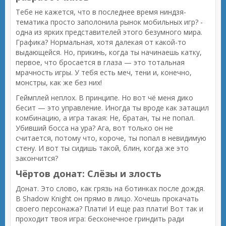
Тебе не кажется, что в последнее время ниндзя-
тематика просто заполонила рынок мобильных игр? -
одна из ярких представителей этого безумного мира.
Графика? Нормальная, хотя далекая от какой-то
выдающейся. Но, прикинь, когда ты начинаешь катку,
первое, что бросается в глаза — это тотальная
мрачность игры. У тебя есть меч, тени и, конечно,
монстры, как же без них!
Геймплей неплох. В принципе. Но вот чё меня дико
бесит — это управление. Иногда ты вроде как затащил
комбинацию, а игра такая: Не, братан, ты не попал.
Убивший босса на ура? Ага, вот только он не
считается, потому что, короче, ты попал в невидимую
стену. И вот ты сидишь такой, блин, когда же это
закончится?
Чёртов донат: Слёзы и злость
Донат. Это слово, как грязь на ботинках после дождя.
В Shadow Knight он прямо в лицо. Хочешь прокачать
своего персонажа? Плати! И еще раз плати! Вот так и
проходит твоя игра: бесконечное гриндить ради