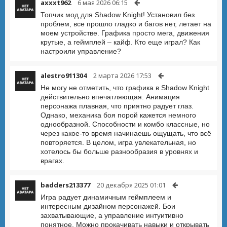
axxxt962
6 мая 2026 06:15
Топчик мод для Shadow Knight! Установил без
проблем, все прошло гладко и багов нет, летает на
моем устройстве. Графика просто мега, движения
крутые, а геймплей – кайф. Кто еще играл? Как
настроили управление?
alestro911304
2 марта 2026 17:53
Не могу не отметить, что графика в Shadow Knight
действительно впечатляющая. Анимация
персонажа плавная, что приятно радует глаз.
Однако, механика боя порой кажется немного
однообразной. Способности и комбо классные, но
через какое-то время начинаешь ощущать, что всё
повторяется. В целом, игра увлекательная, но
хотелось бы больше разнообразия в уровнях и
врагах.
badders213377
20 декабря 2025 01:01
Игра радует динамичным геймплеем и
интересным дизайном персонажей. Бои
захватывающие, а управление интуитивно
понятное. Можно прокачивать навыки и открывать