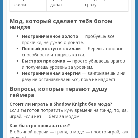
скилы
донат
сразу
Мод, который сделает тебя богом
ниндзя
Неограниченное золото
— пробуешь все
прокачки, не думая о донате.
Полный доступ к скилам
— берешь топовые
способности и тащишь катки.
Быстрая прокачка
— просто убиваешь врагов
и получаешь уровень за уровнем.
Неограниченная энергия
— заигрываешь и ни
разу не останавливаешься, пока не надоест.
Вопросы, которые терзают душу
геймера
Стоит ли играть в Shadow Knight без мода?
Если ты готов потратить кучу времени на гринд, то, да,
играй. Если нет — беги за модом!
Как быстро прокачаться?
В обычной версии — гринд, в моде — просто играй, как
хочешь!