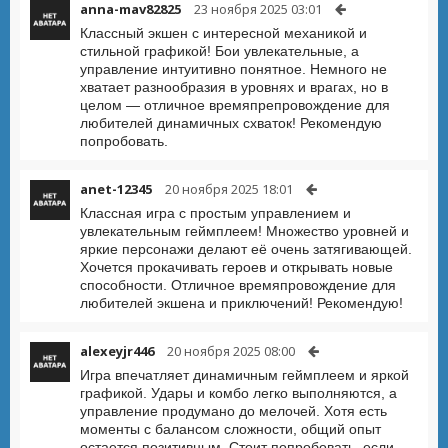
anna-mav82825
23 ноября 2025 03:01
Классный экшен с интересной механикой и
стильной графикой! Бои увлекательные, а
управление интуитивно понятное. Немного не
хватает разнообразия в уровнях и врагах, но в
целом — отличное времяпрепровождение для
любителей динамичных схваток! Рекомендую
попробовать.
anet-12345
20 ноября 2025 18:01
Классная игра с простым управлением и
увлекательным геймплеем! Множество уровней и
яркие персонажи делают её очень затягивающей.
Хочется прокачивать героев и открывать новые
способности. Отличное времяпровождение для
любителей экшена и приключений! Рекомендую!
alexeyjr446
20 ноября 2025 08:00
Игра впечатляет динамичным геймплеем и яркой
графикой. Удары и комбо легко выполняются, а
управление продумано до мелочей. Хотя есть
моменты с балансом сложности, общий опыт
остается позитивным. Стоит попробовать, если