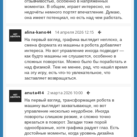
отзывчивостью, особенно в напряжённых
моментах. В общем, играет интересно, но
недочёты немного портят впечатление. Думаю,
она имеет потенциал, но есть над чем работать.
alina-kano44
14 апреля 2026 12:15
На первый взгляд, графика выглядит неплохо, а
смена формата из машины в робота добавляет
интереса. Но вот управление иногда подводит —
как будто машины не слушаются, особенно в
сложных поворотах. Можно было бы поработать и
над физикой. Тем не менее, рад, что нашёл время
на эту игру, есть что-то увлекательное, что
заставляет возвращаться.
anuta414
2 марта 2026 10:00
На первый взгляд, трансформация робота в
машину выглядит захватывающе, но вот
управление несколько неудобное. Иногда
повороты слишком резкие, и сложно точно
врезаться в поворот. Загадки тоже порой
однообразные, хотя графика радует глаз. Есть
достойные моменты, когда уровень дизайна