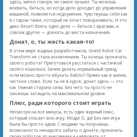
здесь, мягко говоря, не самое лучшее. Ты можешь
воевать, биться, но когда дело доходит до управления
машиной, появляется недоумение. Чувствуешь себя как
в старом танке, который не хочет поворачивать. И это
дико бесит! Взять одно дело — биться с врагами, и
совсем другое — доехать до места назначения.
Донат, о, ты жесть какая-то!
В этом мире жадных разработчиков, Grand Robot Car
Transform не стала исключением. Ты хочешь прокачать
своего робота? Приготовься расстаться с частичкой
своего кошелька. Зачем делать нормальный гринд,
если можно просто вбухать бабло? Прямо как в жизни,
честное слово. Если ты не в курсе, донат здесь — это
как тёмная сторона силы. Без него ты просто не
сможешь затащить на максимальном уровне.
Плюс, ради которого стоит играть
Несмотря на все минусы, есть один жирный плюс,
который спасает всю игру. Моды! О, да! Без них игра
была бы просто адом. С модами ты получаешь
возможность ненадолго забыть о донате, прокачать
своих роботов до максимума и кайфовать от