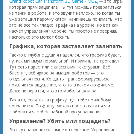
Grand Robot Car Transform 3D Game - МОД
— это игра,
которая прям зацепила. Ты тут можешь превратиться
из тачки в робота, и это звучит неплохо. Но когда ты
уже затащил парочку каток, начинаешь понимать, что
это не всё так гладко. Графика на уровне, но вот как
насчет управления? Короче, ты просто не поверишь,
насколько это может бесить.
Графика, которая заставляет залипать
Где-то в глубине души я надеялся, что графика будет,
ну, как минимум нормальной. И прикинь, не прогадал!
Тут есть парастили с классными текстурами. Всё
блестит, всё яркое. Анимации роботов — это
отдельная песня. Когда ты трансформируешься,
появляется ощущение, что ты в каком-то фильме.
Даже не верится, что это мобильная игра.
Так что, если ты за графику, тут тебе по-любому
понравится. По факту, можно просто кататься и
любоваться. Но! Не забывай про управление.
Управление? Убить или пощадить?
Вот тут начинается самое интересное. Управление