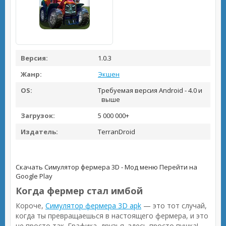
Версия:
1.0.3
Жанр:
Экшен
OS:
Требуемая версия Android - 4.0 и
выше
Загрузок:
5 000 000+
Издатель:
TerranDroid
Скачать Симулятор фермера 3D - Мод меню
Перейти на
Google Play
Когда фермер стал имбой
Короче,
Симулятор фермера 3D apk
— это тот случай,
когда ты превращаешься в настоящего фермера, и это
не просто так. Графика, друзья, здесь просто пушка!