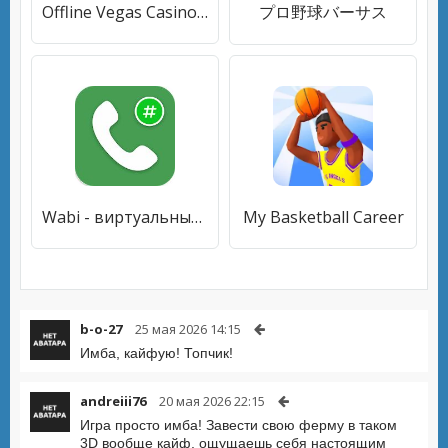
Offline Vegas Casino Slots
プロ野球バーサス
Wabi - виртуальный номер для WhatsApp Business
My Basketball Career
b-o-27
25 мая 2026 14:15
Имба, кайфую! Топчик!
andreiii76
20 мая 2026 22:15
Игра просто имба! Завести свою ферму в таком
3D вообще кайф, ощущаешь себя настоящим