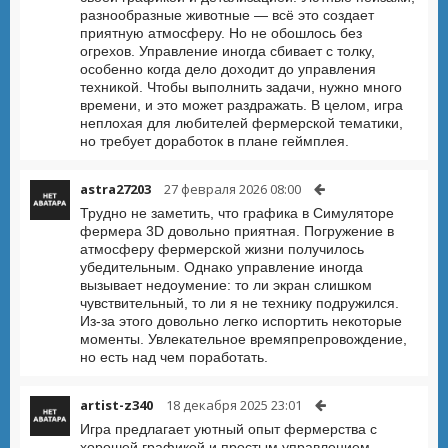
разнообразные животные — всё это создает
приятную атмосферу. Но не обошлось без
огрехов. Управление иногда сбивает с толку,
особенно когда дело доходит до управления
техникой. Чтобы выполнить задачи, нужно много
времени, и это может раздражать. В целом, игра
неплохая для любителей фермерской тематики,
но требует доработок в плане геймплея.
astra27203
27 февраля 2026 08:00
Трудно не заметить, что графика в Симуляторе
фермера 3D довольно приятная. Погружение в
атмосферу фермерской жизни получилось
убедительным. Однако управление иногда
вызывает недоумение: то ли экран слишком
чувствительный, то ли я не технику подружился.
Из-за этого довольно легко испортить некоторые
моменты. Увлекательное времяпрепровождение,
но есть над чем поработать.
artist-z340
18 декабря 2025 23:01
Игра предлагает уютный опыт фермерства с
хорошей графикой и простым управлением.