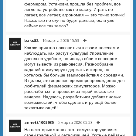
фермером. Установка прошла без проблем, все
легло на устройство как по маслу. Играть не
лагает, всё летает, агрономия — это точно топчик!
Насколько не скучно будет дальше, если уже
сейчас все так заело?
baks52
16 марта 2026 15:53
Как же приятно наклониться к своим посевам и
наблюдать, как растут культуры! Управление
довольно удобное, но иногда сбои с сенсором
могут вывести из равновесия. Разнообразие
заданий стимулирует держать интерес, но
хотелось бы больше взаимодействия с соседями.
В целом, это хорошее времяпрепровождение для
любителей фермерских симуляторов. Можно
расслабиться и провести за игрой несколько
вечеров. Надеюсь, разработчики добавят новых
возможностей, чтобы сделать игру ещё более
захватывающей!
annett1005935
5 марта 2026 05:53
На некоторых этапах этот симулятор удивляет
своей графикой и детализацией. Уютные пейзажи,