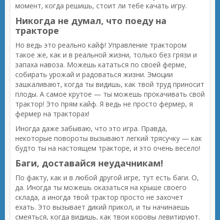
момент, когда решишь, стоит ли тебе качать игру.
Никогда не думал, что поеду на
тракторе
Но ведь это реально кайф! Управление трактором
такое же, как и в реальной жизни, только без грязи и
запаха навоза. Можешь кататься по своей ферме,
собирать урожай и радоваться жизни. Эмоции
зашкаливают, когда ты видишь, как твой труд приносит
плоды. А самое крутое — ты можешь прокачивать свой
трактор! Это прям кайф. Я ведь не просто фермер, я
фермер на тракторах!
Иногда даже забываю, что это игра. Правда,
некоторые повороты вызывают легкий трясучку — как
будто ты на настоящем тракторе, и это очень весело!
Баги, доставайся неудачникам!
По факту, как и в любой другой игре, тут есть баги. О,
да. Иногда ты можешь оказаться на крыше своего
склада, а иногда твой трактор просто не захочет
ехать. Это вызывает дикий прикол, и ты начинаешь
смеяться, когда видишь, как твои коровы левитируют.