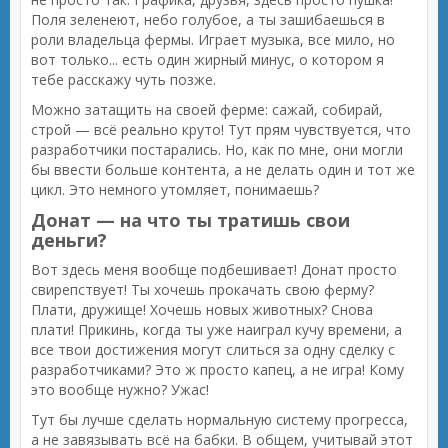
Поля зеленеют, небо голубое, а ты зашибаешься в
роли владельца фермы. Играет музыка, все мило, но
вот только... есть один жирный минус, о котором я
тебе расскажу чуть позже.
Можно затащить на своей ферме: сажай, собирай,
строй — всё реально круто! Тут прям чувствуется, что
разработчики постарались. Но, как по мне, они могли
бы ввести больше контента, а не делать один и тот же
цикл. Это немного утомляет, понимаешь?
Донат — на что ты тратишь свои
деньги?
Вот здесь меня вообще подбешивает! Донат просто
свирепствует! Ты хочешь прокачать свою ферму?
Плати, дружище! Хочешь новых животных? Снова
плати! Прикинь, когда ты уже наиграл кучу времени, а
все твои достижения могут слиться за одну сделку с
разработчиками? Это ж просто капец, а не игра! Кому
это вообще нужно? Ужас!
Тут бы лучше сделать нормальную систему прогресса,
а не завязывать всё на бабки. В общем, учитывай этот