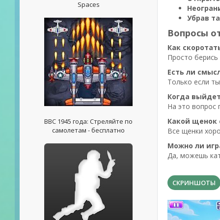
Spaces
Неогран
Убрав т
Вопросы от
Как скоротать
Просто берись 
Есть ли смыс
Только если ты
Когда выйдет
На это вопрос 
Какой щенок 
ВВС 1945 года: Стреляйте по
самолетам - бесплатно
Все щенки хор
Можно ли игр
Да, можешь ка
СКРИНШОТЫ