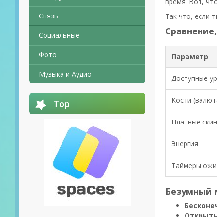
время. Вот, чт
Связь
Так что, если 
Сравнение,
Социальные
Фото
Параметр
Музыка и Аудио
Доступные у
Кости (валют
Top
Платные ски
Энергия
Таймеры ожи
Безумный 
Бесконе
Открыты