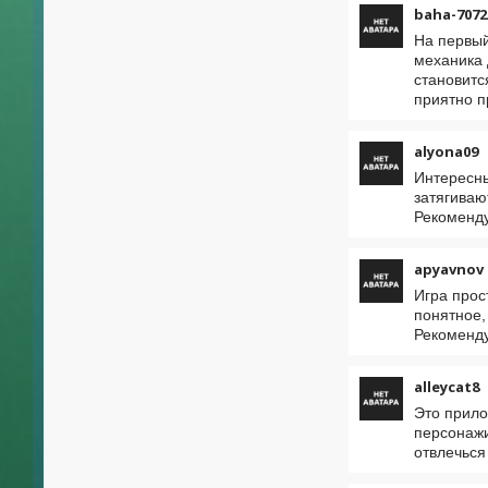
baha-7072
На первый
механика 
становитс
приятно п
alyona09
Интересны
затягиваю
Рекоменд
apyavnov
Игра прос
понятное,
Рекоменд
alleycat8
Это прило
персонажи
отвлечься