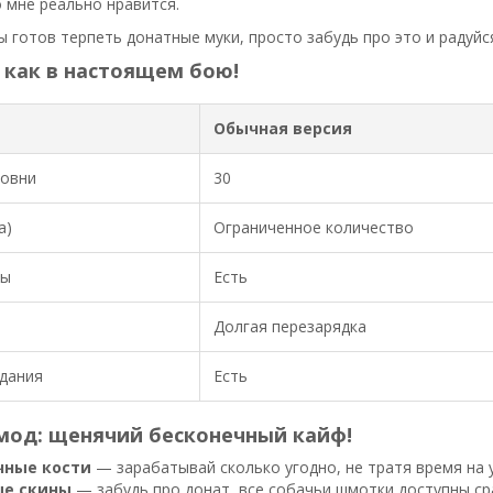
о мне реально нравится.
ты готов терпеть донатные муки, просто забудь про это и радуй
 как в настоящем бою!
Обычная версия
ровни
30
а)
Ограниченное количество
ны
Есть
Долгая перезарядка
дания
Есть
мод: щенячий бесконечный кайф!
чные кости
— зарабатывай сколько угодно, не тратя время на
е скины
— забудь про донат, все собачьи шмотки доступны ср