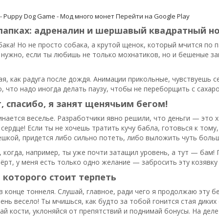
 - Puppy Dog Game - Мод много монет
Перейти на Google Play
лапках: адреналин и шершавый квадратный но
бака! Но не просто собака, а крутой щенок, который мчится по п
 нужно, если ты любишь не только мохнатиков, но и бешеные за
я, как радуга после дождя. Анимации прикольные, чувствуешь 
, что надо иногда делать паузу, чтобы не переборщить с сахар
, спасибо, я занят щенячьим бегом!
инается веселье. Разработчики явно решили, что деньги — это 
а сердце! Если ты не хочешь тратить кучу бабла, готовься к тому
шкой, придется либо сильно потеть, либо выложить чуть больш
, когда, например, ты уже почти затащил уровень, а тут — бам!
ёрт, у меня есть только одно желание — забросить эту козявку 
 которого стоит терпеть
 в конце тоннеля. Слушай, главное, ради чего я продолжаю эту 
ень весело! Ты мчишься, как будто за тобой гонится стая диких
ай кости, уклоняйся от препятствий и поднимай бонусы. На дел