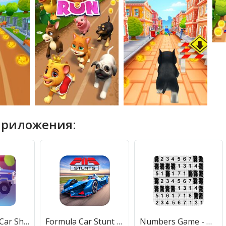
приложения:
Rage Road - Car Shooting Game
Formula Car Stunt Game - Mega Ramps Car Games 2021
Numbers Game - Numberama