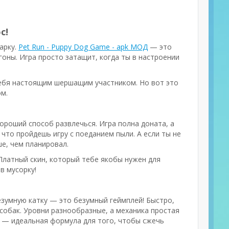
с!
арку.
Pet Run - Puppy Dog Game - apk МОД
— это
гоны. Игра просто затащит, когда ты в настроении
себя настоящим шершащим участником. Но вот это
ом.
хороший способ развлечься. Игра полна доната, а
, что пройдешь игру с поеданием пыли. А если ты не
е, чем планировал.
 Платный скин, который тебе якобы нужен для
в мусорку!
безумную катку — это безумный геймплей! Быстро,
 собак. Уровни разнообразные, а механика простая
е — идеальная формула для того, чтобы сжечь