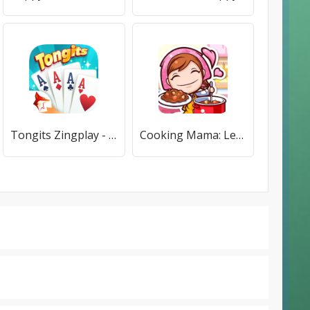
Tongits Zingplay - Card Game
Cooking Mama: Let's cook!