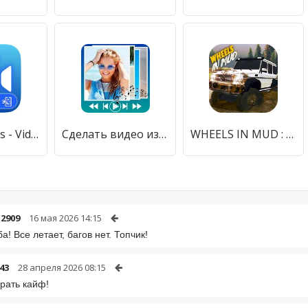
Merge Videos - Video Cutter - Rotate Video
Сделать видео из фото с музыкой
WHEELS IN MUD : OFF-ROAD SIMULATOR
2909
16 мая 2026 14:15
а! Все летает, багов нет. Топчик!
43
28 апреля 2026 08:15
грать кайф!