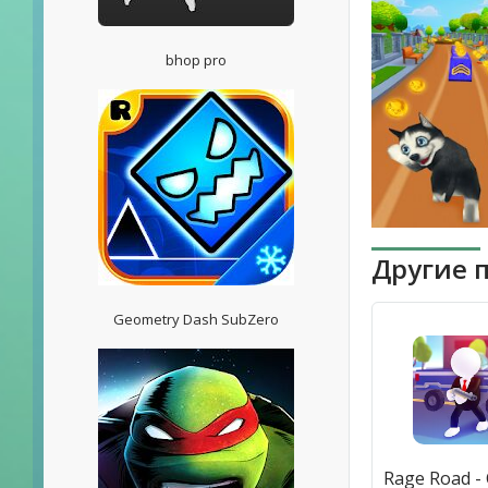
bhop pro
Другие 
Geometry Dash SubZero