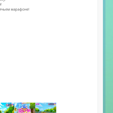
!
нячьем марафоне!