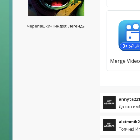
Черепашки-Ниндзя: Легенды
annyta221
Да это имб
alximmik2
Топчик! И