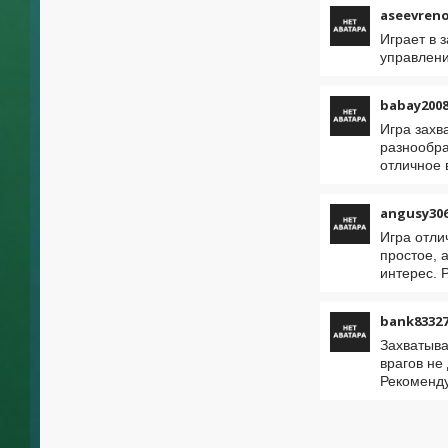
aseevren
Играет в 
управлени
babay2008
Игра захв
разнообра
отличное
angusy30
Игра отли
простое, 
интерес. 
bank8332
Захватыва
врагов не
Рекоменд