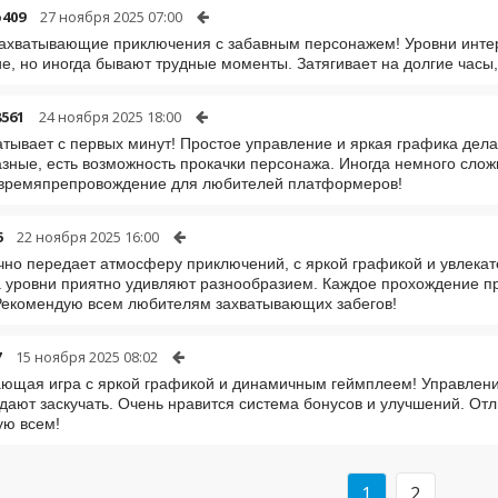
o409
27 ноября 2025 07:00
захватывающие приключения с забавным персонажем! Уровни инте
е, но иногда бывают трудные моменты. Затягивает на долгие часы
561
24 ноября 2025 18:00
атывает с первых минут! Простое управление и яркая графика дел
зные, есть возможность прокачки персонажа. Иногда немного слож
 времяпрепровождение для любителей платформеров!
6
22 ноября 2025 16:00
чно передает атмосферу приключений, с яркой графикой и увлека
а уровни приятно удивляют разнообразием. Каждое прохождение п
Рекомендую всем любителям захватывающих забегов!
7
15 ноября 2025 08:02
ющая игра с яркой графикой и динамичным геймплеем! Управление
 дают заскучать. Очень нравится система бонусов и улучшений. Отл
ую всем!
1
2