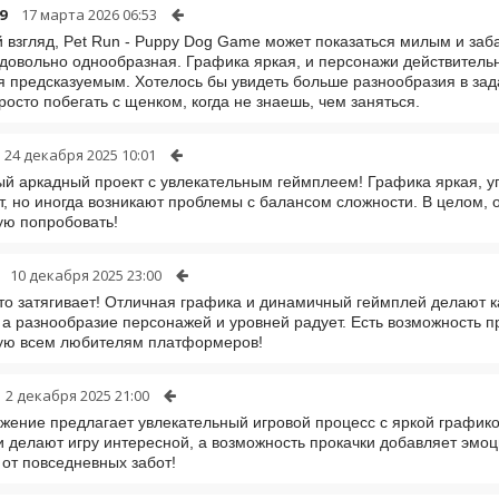
9
17 марта 2026 06:53
 взгляд, Pet Run - Puppy Dog Game может показаться милым и заб
довольно однообразная. Графика яркая, и персонажи действитель
я предсказуемым. Хотелось бы увидеть больше разнообразия в зада
росто побегать с щенком, когда не знаешь, чем заняться.
24 декабря 2025 10:01
й аркадный проект с увлекательным геймплеем! Графика яркая, у
т, но иногда возникают проблемы с балансом сложности. В целом
ую попробовать!
10 декабря 2025 23:00
то затягивает! Отличная графика и динамичный геймплей делают 
 а разнообразие персонажей и уровней радует. Есть возможность пр
ую всем любителям платформеров!
2 декабря 2025 21:00
жение предлагает увлекательный игровой процесс с яркой график
 делают игру интересной, а возможность прокачки добавляет эмоц
 от повседневных забот!