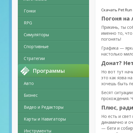
Скачать Pet Run
Гонки
Погоня на 
RPG
Прикинь, ты со
именно то, что
Симуляторы
погонять!
Спортивные
Графика — ярка
настолько мило
Стратегии
Донат? Нет
Программы
Но вот тут нач
это как язва н
Авто
хочешь быть пе
Бесят ситуации
Бизнес
прохождения. Ч
Плюс, ради
Видео и Редакторы
Но есть и свет
Карты и Навигаторы
динамично и оч
— беги и собир
Инструменты