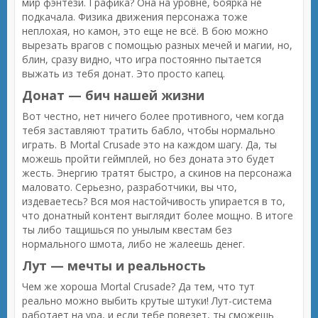
мир фэнтези. Графика? Она на уровне, боярка не
подкачала. Физика движения персонажа тоже
неплохая, но камон, это еще не всё. В бою можно
вырезать врагов с помощью разных мечей и магии, но,
блин, сразу видно, что игра постоянно пытается
выжать из тебя донат. Это просто капец.
Донат — бич нашей жизни
Вот честно, нет ничего более противного, чем когда
тебя заставляют тратить бабло, чтобы нормально
играть. В Mortal Crusade это на каждом шагу. Да, ты
можешь пройти геймплей, но без доната это будет
жесть. Энергию тратят быстро, а скинов на персонажа
маловато. Серьезно, разработчики, вы что,
издеваетесь? Вся моя настойчивость упирается в то,
что донатный контент выглядит более мощно. В итоге
ты либо тащишься по унылым квестам без
нормального шмота, либо не жалеешь денег.
Лут — мечты и реальность
Чем же хороша Mortal Crusade? Да тем, что тут
реально можно выбить крутые штуки! Лут-система
работает на ура, и если тебе повезет, ты сможешь