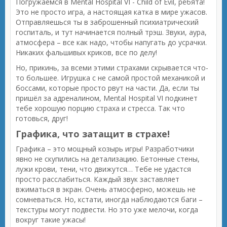
Погружаемся в Mental Hospital VI - Child of Evil, ребята!
Это не просто игра, а настоящая катка в мире ужасов.
Отправляешься ты в заброшенный психиатрический
госпиталь, и тут начинается полный трэш. Звуки, аура,
атмосфера – все как надо, чтобы напугать до усрачки.
Никаких фальшивых криков, все по делу!
Но, прикинь, за всеми этими страхами скрывается что-
то большее. Игрушка с не самой простой механикой и
боссами, которые просто рвут на части. Да, если ты
пришёл за адреналином, Mental Hospital VI подкинет
тебе хорошую порцию страха и стресса. Так что
готовься, друг!
Графика, что затащит в страхе!
Графика – это мощный козырь игры! Разработчики
явно не скупились на детализацию. Бетонные стены,
лужи крови, тени, что движутся… Тебе не удастся
просто расслабиться. Каждый звук заставляет
вжиматься в экран. Очень атмосферно, можешь не
сомневаться. Но, кстати, иногда наблюдаются баги –
текстуры могут подвести. Но это уже мелочи, когда
вокруг такие ужасы!