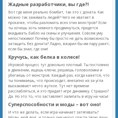
Жадные разработчики, вы где?!
Вот где меня реально бомбит, так это с доната. Как
можно так зажимать людей? Чего не хватает в
прокачке, чтобы разломать всех этих монстров? Если
ты хочешь хоть немного продвинуться, придется
вкидывать бабло на скины и улучшения. Совсем уму
непостижимо! Почему бы просто не дать возможность
затащить без доната? Ладно, вжарил бы им пару ракет,
если бы знал, где они!
Кручусь, как белка в колесе!
Игровой процесс тут довольно плотный. Ты постоянно
в движении, ищешь ключи, решаешь головоломки и
убегаешь от монстров. Каждый раз, когда кажется, что
ты понимаешь, что происходит, внезапно из-за угла
выскакивает нечто жуткое. Тут нет времени
расслабляться, и это придаёт игре динамику. Страшно?
Да. Но это то, что заставляет залипать в игру на часы!
Суперспособности и моды – вот оно!
И что же делать, если игра начинает затягивать?
Моды, мой друг, и только они могут спасти твою душу.