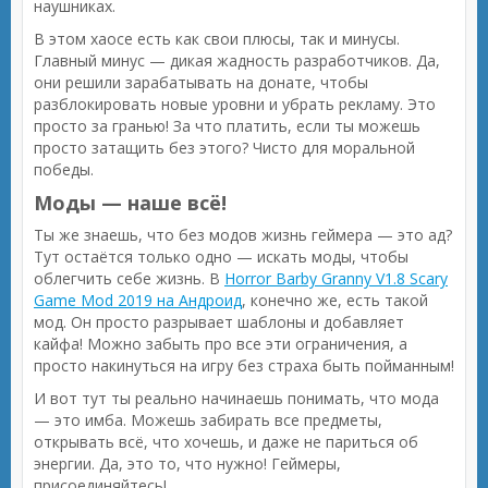
наушниках.
В этом хаосе есть как свои плюсы, так и минусы.
Главный минус — дикая жадность разработчиков. Да,
они решили зарабатывать на донате, чтобы
разблокировать новые уровни и убрать рекламу. Это
просто за гранью! За что платить, если ты можешь
просто затащить без этого? Чисто для моральной
победы.
Моды — наше всё!
Ты же знаешь, что без модов жизнь геймера — это ад?
Тут остаётся только одно — искать моды, чтобы
облегчить себе жизнь. В
Horror Barby Granny V1.8 Scary
Game Mod 2019 на Андроид
, конечно же, есть такой
мод. Он просто разрывает шаблоны и добавляет
кайфа! Можно забыть про все эти ограничения, а
просто накинуться на игру без страха быть пойманным!
И вот тут ты реально начинаешь понимать, что мода
— это имба. Можешь забирать все предметы,
открывать всё, что хочешь, и даже не париться об
энергии. Да, это то, что нужно! Геймеры,
присоединяйтесь!