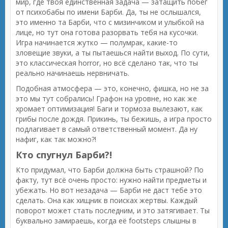
мир, где твоя единственная задача — затащить побег
от психобабы по имени Барби. Да, ты не ослышался,
это именно та Барби, что с мизинчиком и улыбкой на
лице, но тут она готова разорвать тебя на кусочки.
Игра начинается жутко — полумрак, какие-то
зловещие звуки, а ты пытаешься найти выход. По сути,
это классическая horror, но всё сделано так, что ты
реально начинаешь нервничать.
Подобная атмосфера — это, конечно, фишка, но не за
это мы тут собрались! Графон на уровне, но как же
хромает оптимизация! Баги и тормоза вылезают, как
грибы после дождя. Прикинь, ты бежишь, а игра просто
подлагивает в самый ответственный момент. Да ну
нафиг, как так можно?!
Кто спугнул Барби?!
Кто придумал, что Барби должна быть страшной? По
факту, тут всё очень просто: нужно найти предметы и
убежать. Но вот незадача — Барби не даст тебе это
сделать. Она как хищник в поисках жертвы. Каждый
поворот может стать последним, и это затягивает. Ты
буквально замираешь, когда её footsteps слышны в