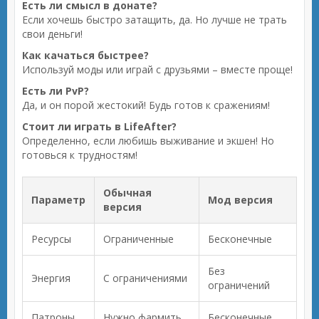
Есть ли смысл в донате?
Если хочешь быстро затащить, да. Но лучше не трать
свои деньги!
Как качаться быстрее?
Используй моды или играй с друзьями – вместе проще!
Есть ли PvP?
Да, и он порой жестокий! Будь готов к сражениям!
Стоит ли играть в LifeAfter?
Определенно, если любишь выживание и экшен! Но
готовься к трудностям!
Обычная
Параметр
Мод версия
версия
Ресурсы
Ограниченные
Бесконечные
Без
Энергия
С ограничениями
ограничений
Патроны
Нужно фармить
Бесконечные