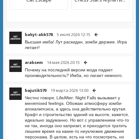
bakyt-abk578
5 июля 2026 12:15
Высшая имба! Лут раскидан, зомби дерзкие. Игра
летает!
arabsem
14 мая 2026 20:15
Почему на последней версии мода падает
производительность? Имба, но лагает немного.
bajutik570
19 марта 2026 13:00
Честно говоря, LifeAfter: Night Falls вызывает у
меняmixed feelings. Обожаю атмосферу зомби-
апокалипсиса, а здесь она действительно крутая.
Крафт и строительство зданий на высоте, кажется,
идеально задуманно. Но вот с управлением что-то
не так, иногда оно капризит, и приходится тратить
лишнее время на какие-то неуклюжие движения
персонажа. В целом, есть на что посмотреть, но