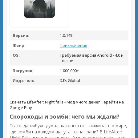
Версия:
1.0.145
Жанр:
Приключения
OS:
Требуемая версия Android - 4.0 и
выше
Загрузок:
1 000 000+
Издатель:
X.D. Global
Скачать LifeAfter: Night falls - Мод много денег
Перейти на
Google Play
Скороходы и зомби: чего мы ждали?
Ты когда-нибудь думал, каково это – выживать в мире,
где зомби на каждом шагу, а ты на грани? В LifeAfter:
Night Falls именно так и есть. Это не просто игра – это