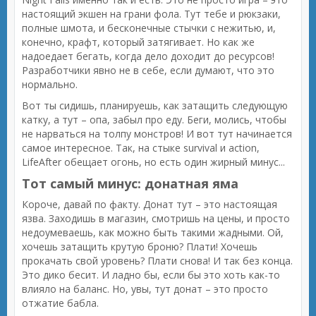
настоящий экшен на грани фола. Тут тебе и рюкзаки,
полные шмота, и бесконечные стычки с нежитью, и,
конечно, крафт, который затягивает. Но как же
надоедает бегать, когда дело доходит до ресурсов!
Разработчики явно не в себе, если думают, что это
нормально.
Вот ты сидишь, планируешь, как затащить следующую
катку, а тут – опа, забыл про еду. Беги, молись, чтобы
не нарваться на толпу монстров! И вот тут начинается
самое интересное. Так, на стыке survival и action,
LifeAfter обещает огонь, но есть один жирный минус...
Тот самый минус: донатная яма
Короче, давай по факту. Донат тут – это настоящая
язва. Заходишь в магазин, смотришь на цены, и просто
недоумеваешь, как можно быть такими жадными. Ой,
хочешь затащить крутую броню? Плати! Хочешь
прокачать свой уровень? Плати снова! И так без конца.
Это дико бесит. И ладно бы, если бы это хоть как-то
влияло на баланс. Но, увы, тут донат – это просто
отжатие бабла.