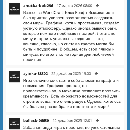
anutka-bob296
17 марта 2026 08:00
Взялся за WorldCraft: Блок Крафт Выживание и
был приятно удивлен возможностью создавать
свои миры. Графика, хотя и простенькая, создаёт
уютную атмосферу. Однако иногда бывают баги,
которые немного подбивают настрой. Летать по
миру и строить уникальные здания — это,
конечно, классно, но система крафта могла бы
быть и поудобнее. В общем, есть свои плюсы и
минусы, но игра вполне годная для любителей
песочниц.
ayinka-88302
22 декабря 2025 19:00
Игра отлично сочетает в себе элементы крафта и
выживания. Графика простая, но
привлекательная, а механика позволяет проявить
креативность. Есть множество возможностей для
строительства, что очень радует. Однако, хотелось
бы больше разнообразия в контенте и мире!
ballack-06630
12 декабря 2025 12:01
Забавная инди-игра с простым, но увлекательным