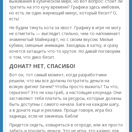
выживания в кубическом мире, но вот вопрос: стоит ли
тратить на это кучу времени? Графика здесь имбовая,
но есть ли один жирнющий минус, который бесит? О,
есть!
Не будем тянуть кота за хвост. Графику в игре не могу
не отметить — выглядит стильно, чем-то напоминает
знаменитый Майнкрафт, но с своим вкусом. Милые
кубики, смешные анимации. Заходишь в катку, и сразу
хочется затащить что-то крутое. Но давай поговорим
о том, что дико бесит.
ДОНАТ? НЕТ, СПАСИБО!
Вот он, тот самый момент, когда разработчики
решили, что мы все должны потратить деньги на
всякую фигню! Зачем? Чтобы просто выжить? Ты что,
серьезно? Это не кэш-граб, а настоящая клоунада. Они
заставляют тебя платить за ресурсы, которые должны
быть доступны с самого начала. Баги на каждом шагу,
а в донате еще и реклама. Проще говоря, игра без
задницы, если не закинешь бабла!
Придется сидеть, ковыряться в огороде, или же просто
забить и пошлить деньги. Это не игра, это казино для