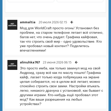
ammaltia
20 июля 2026 02:15
Мод для WorldCraft просто огонь! Установил без
проблем, на старом телефоне летает всё отлично,
багов нет, что очень радует. Графика кайфовая,
так что строить свой мир - одно удовольствие. Кто
уже пробовал новый контент? Поделитесь
впечатлениями!
alinuhka767
23 июня 2026 06:15
Это просто имба, как только закинул мод на свой
Андроид, сразу всё как по маслу пошло! Графика
кайф, лагает только когда побрякушка на экране
целая собирается, но в целом всё летает, можно
спокойно строить свои замки. Настройки втыкать
легко, никакого драчуна с установкой, как бывает с
другими играми. Кто-нибудь ещё пробовал этот
мод? Как ваши разрешения на любых
устройствах?