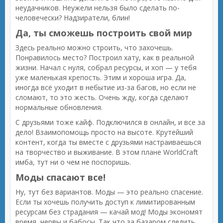
неудачников. Неужели нельзя было сделать по-
человечески? Надзиратели, блин!
Да, ты сможешь построить свой мир
Здесь реально можно строить, что захочешь.
Понравилось место? Построил хату, как в реальной
жизни. Начал с нуля, собрал ресурсы, и хоп — у тебя
уже маленькая крепость. Этим и хороша игра. Да,
иногда всё уходит в небытие из-за багов, но если не
сломают, то это жесть. Очень жду, когда сделают
нормальные обновления.
С друзьями тоже кайф. Подключился в онлайн, и все за
дело! Взаимопомощь просто на высоте. Крутейший
контент, когда ты вместе с друзьями настраиваешься
на творчество и выживание. В этом плане WorldCraft
имба, тут ни о чем не поспоришь.
Моды спасают все!
Ну, тут без вариантов. Моды — это реально спасение.
Если ты хочешь получить доступ к лимитированным
ресурсам без страдания — качай мод! Моды экономят
время, нервы и бабосы. Так что за базаром следить