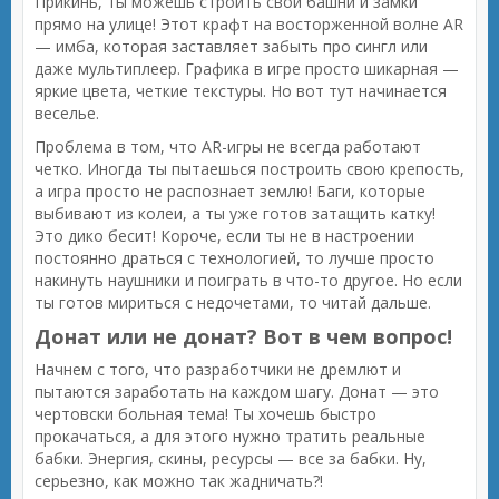
Прикинь, ты можешь строить свои башни и замки
прямо на улице! Этот крафт на восторженной волне AR
— имба, которая заставляет забыть про сингл или
даже мультиплеер. Графика в игре просто шикарная —
яркие цвета, четкие текстуры. Но вот тут начинается
веселье.
Проблема в том, что AR-игры не всегда работают
четко. Иногда ты пытаешься построить свою крепость,
а игра просто не распознает землю! Баги, которые
выбивают из колеи, а ты уже готов затащить катку!
Это дико бесит! Короче, если ты не в настроении
постоянно драться с технологией, то лучше просто
накинуть наушники и поиграть в что-то другое. Но если
ты готов мириться с недочетами, то читай дальше.
Донат или не донат? Вот в чем вопрос!
Начнем с того, что разработчики не дремлют и
пытаются заработать на каждом шагу. Донат — это
чертовски больная тема! Ты хочешь быстро
прокачаться, а для этого нужно тратить реальные
бабки. Энергия, скины, ресурсы — все за бабки. Ну,
серьезно, как можно так жадничать?!