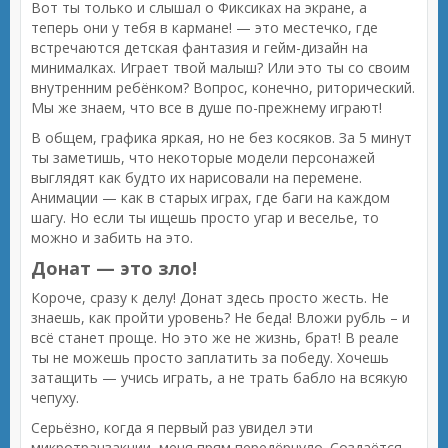
Вот ты только и слышал о Фиксиках на экране, а
теперь они у тебя в кармане! — это местечко, где
встречаются детская фантазия и гейм-дизайн на
минималках. Играет твой малыш? Или это ты со своим
внутренним ребёнком? Вопрос, конечно, риторический.
Мы же знаем, что все в душе по-прежнему играют!
В общем, графика яркая, но не без косяков. За 5 минут
ты заметишь, что некоторые модели персонажей
выглядят как будто их нарисовали на перемене.
Анимации — как в старых играх, где баги на каждом
шагу. Но если ты ищешь просто угар и веселье, то
можно и забить на это.
Донат — это зло!
Короче, сразу к делу! Донат здесь просто жесть. Не
знаешь, как пройти уровень? Не беда! Вложи рубль – и
всё станет проще. Но это же не жизнь, брат! В реале
ты не можешь просто заплатить за победу. Хочешь
затащить — учись играть, а не трать бабло на всякую
чепуху.
Серьёзно, когда я первый раз увидел эти
микротранзакции, меня прям передёрнуло. Создаётся