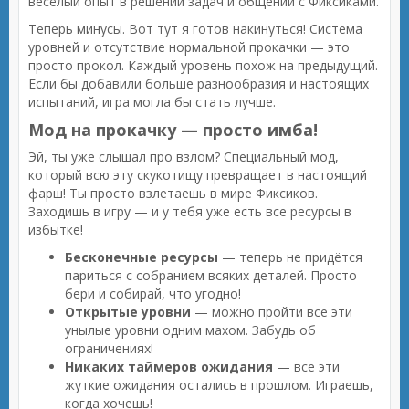
весёлый опыт в решении задач и общении с Фиксиками.
Теперь минусы. Вот тут я готов накинуться! Система
уровней и отсутствие нормальной прокачки — это
просто прокол. Каждый уровень похож на предыдущий.
Если бы добавили больше разнообразия и настоящих
испытаний, игра могла бы стать лучше.
Мод на прокачку — просто имба!
Эй, ты уже слышал про взлом? Специальный мод,
который всю эту скукотищу превращает в настоящий
фарш! Ты просто взлетаешь в мире Фиксиков.
Заходишь в игру — и у тебя уже есть все ресурсы в
избытке!
Бесконечные ресурсы
— теперь не придётся
париться с собранием всяких деталей. Просто
бери и собирай, что угодно!
Открытые уровни
— можно пройти все эти
унылые уровни одним махом. Забудь об
ограничениях!
Никаких таймеров ожидания
— все эти
жуткие ожидания остались в прошлом. Играешь,
когда хочешь!