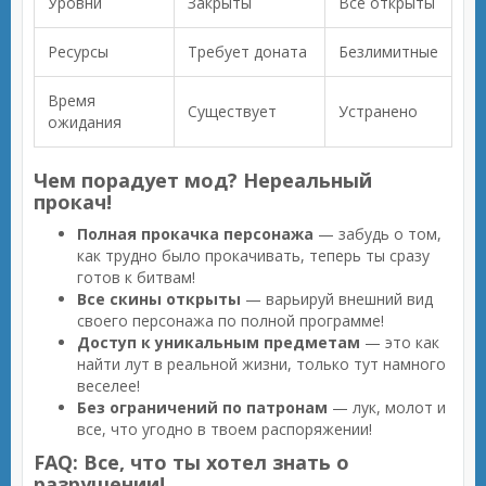
Уровни
Закрыты
Все открыты
Ресурсы
Требует доната
Безлимитные
Время
Существует
Устранено
ожидания
Чем порадует мод? Нереальный
прокач!
Полная прокачка персонажа
— забудь о том,
как трудно было прокачивать, теперь ты сразу
готов к битвам!
Все скины открыты
— варьируй внешний вид
своего персонажа по полной программе!
Доступ к уникальным предметам
— это как
найти лут в реальной жизни, только тут намного
веселее!
Без ограничений по патронам
— лук, молот и
все, что угодно в твоем распоряжении!
FAQ: Все, что ты хотел знать о
разрушении!