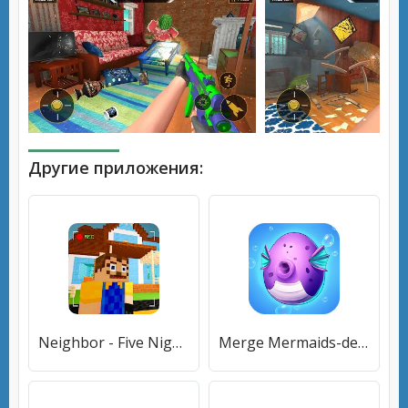
Другие приложения:
Neighbor - Five Nights
Merge Mermaids-design home&create magic fish life.