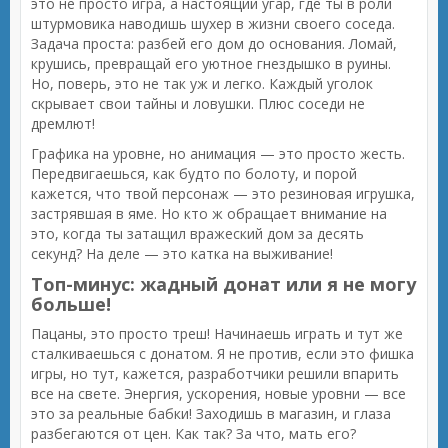
это не просто игра, а настоящий угар, где ты в роли
штурмовика наводишь шухер в жизни своего соседа.
Задача проста: разбей его дом до основания. Ломай,
крушись, превращай его уютное гнездышко в руины.
Но, поверь, это не так уж и легко. Каждый уголок
скрывает свои тайны и ловушки. Плюс соседи не
дремлют!
Графика на уровне, но анимация — это просто жесть.
Передвигаешься, как будто по болоту, и порой
кажется, что твой персонаж — это резиновая игрушка,
застрявшая в яме. Но кто ж обращает внимание на
это, когда ты затащил вражеский дом за десять
секунд? На деле — это катка на выживание!
Топ-минус: жадный донат или я не могу
больше!
Пацаны, это просто треш! Начинаешь играть и тут же
сталкиваешься с донатом. Я не против, если это фишка
игры, но тут, кажется, разработчики решили впарить
все на свете. Энергия, ускорения, новые уровни — все
это за реальные бабки! Заходишь в магазин, и глаза
разбегаются от цен. Как так? За что, мать его?