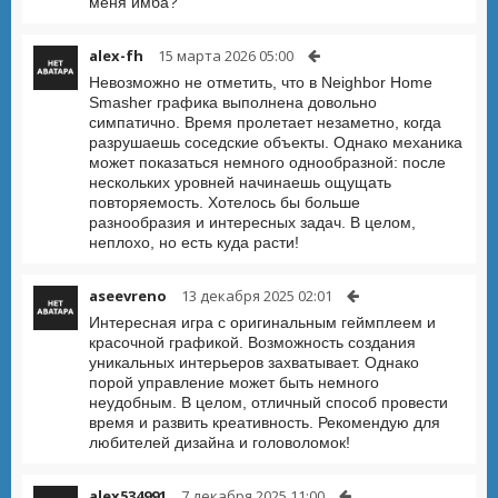
меня имба?
alex-fh
15 марта 2026 05:00
Невозможно не отметить, что в Neighbor Home
Smasher графика выполнена довольно
симпатично. Время пролетает незаметно, когда
разрушаешь соседские объекты. Однако механика
может показаться немного однообразной: после
нескольких уровней начинаешь ощущать
повторяемость. Хотелось бы больше
разнообразия и интересных задач. В целом,
неплохо, но есть куда расти!
aseevreno
13 декабря 2025 02:01
Интересная игра с оригинальным геймплеем и
красочной графикой. Возможность создания
уникальных интерьеров захватывает. Однако
порой управление может быть немного
неудобным. В целом, отличный способ провести
время и развить креативность. Рекомендую для
любителей дизайна и головоломок!
alex534991
7 декабря 2025 11:00