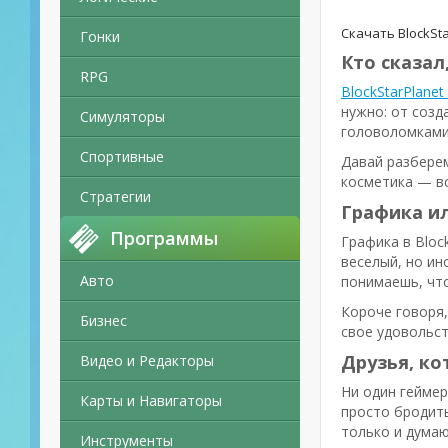
Скачать BlockSt
Гонки
Кто сказал
RPG
BlockStarPlanet
нужно: от созд
Симуляторы
головоломками 
Спортивные
Давай разберем
косметика — вс
Стратегии
Графика ил
Программы
Графика в Bloc
веселый, но ин
Авто
понимаешь, что
Короче говоря,
Бизнес
свое удовольст
Друзья, ко
Видео и Редакторы
Ни один геймер
Карты и Навигаторы
просто бродить
только и думаю
Инструменты