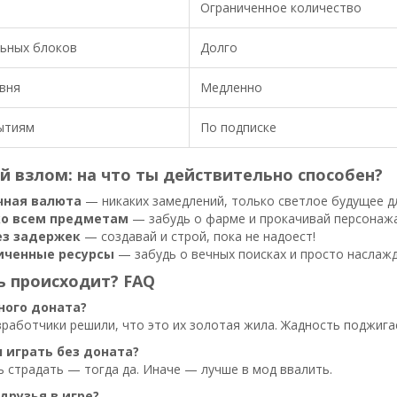
Ограниченное количество
льных блоков
Долго
вня
Медленно
ытиям
По подписке
 взлом: на что ты действительно способен?
чная валюта
— никаких замедлений, только светлое будущее дл
ко всем предметам
— забудь о фарме и прокачивай персонажа
ез задержек
— создавай и строй, пока не надоест!
иченные ресурсы
— забудь о вечных поисках и просто наслажд
ь происходит? FAQ
ного доната?
работчики решили, что это их золотая жила. Жадность поджигае
л играть без доната?
 страдать — тогда да. Иначе — лучше в мод ввалить.
друзья в игре?