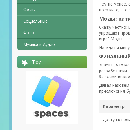
Тем не менее, 
Связь
покажите, кто 
Моды: катк
Социальные
Скажу честно: 
Фото
упрощают проце
игре? Моды — э
Музыка и Аудио
Не жди ни мину
Финальный
Top
Знаешь, что ме
разработчики т
За космические
Давай назовем 
приключения бу
Параметр
Доступ к пре