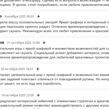
й добавляют атмосферу. Однако есть вопросы к монетизации — н
ящими. В целом, стоит попробовать, если любите приключенческие
9
8 ноября 2025 00:01
рила массу положительных эмоций! Яркая графика и интересный г
ции персонажа приятно радует. Отличное времяпрепровождение с
 дают скучать. Рекомендую всем, кто любит приключения и креатив!
948
31 октября 2025 12:00
ательная игра с яркой графикой и множеством возможностей для 
озволяют не скучать. Социальный аспект добавляет интереса, позв
личное времяпрепровождение для любителей креативных проектов
30 октября 2025 16:01
лагает увлекательный мир с яркой графикой и возможностью взаи
зие заданий помогают отвлечься от повседневной рутины. Но иног
ыт зашел, но есть над чем поработать.
19 октября 2025 23:00
предлагает интересный геймплей с элементами стратегии и креати
зовательский режим позволяет взаимодействовать с другими игро