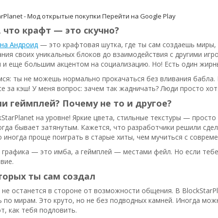
arPlanet - Мод открытые покупки
Перейти на Google Play
, что крафт — это скучно?
 на Андроид
— это крафтовая шутка, где ты сам создаешь миры, п
ания своих уникальных блоков до взаимодействия с другими игро
и еще большим акцентом на социализацию. Но! Есть один жирны
ся: ты не можешь нормально прокачаться без вливания бабла.
е за кэш! У меня вопрос: зачем так жадничать? Люди просто хот
и геймплей? Почему не то и другое?
kStarPlanet на уровне! Яркие цвета, стильные текстуры — просто
огда бывает затянутым. Кажется, что разработчики решили сдел
 иногда проще поиграть в старые хиты, чем мучиться с совре
 графика — это имба, а геймплей — местами фейл. Но если тебе
вие.
торых ты сам создал
 не останется в стороне от возможности общения. В BlockStarPl
 по мирам. Это круто, но не без подводных камней. Иногда мож
т, как тебя подловить.