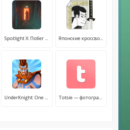
Spotlight X: Побег из Комнаты
Японские кроссворды Катана
UnderKnight: One Thumb Warrior
Totsie — фотографии детей