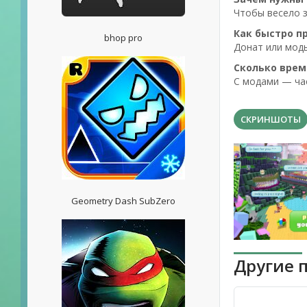
Чтобы весело з
Как быстро п
bhop pro
Донат или моды
Сколько врем
С модами — час
СКРИНШОТЫ
Geometry Dash SubZero
Другие 