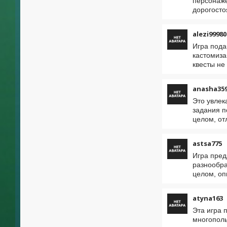
персонаже
дорогосто
alezi99980
Игра пода
кастомиза
квесты не
anasha35
Это увлек
задания п
целом, от
astsa775
Игра пред
разнообра
целом, оп
atyna163
Эта игра 
многополь