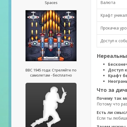
Валюта
Spaces
Крафт уника
Прокачка уро
Доступ к соб
Нереальный
Бесконе
Доступ 
ВВС 1945 года: Стреляйте по
самолетам - бесплатно
Крафт б
Неогран
Что за дич
Почему так м
Потому что раз
Есть ли смыс
Если ты любишь
Зачем нужны 