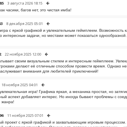
85
3 августа 2026 18:15
ак часики, багов нет, это чистая имба!
83
8 декабря 2025 05:01
игра с яркой графикой и увлекательным геймплеем. Возможность 
о интересные задачи, но местами может показаться однообразной.
2
22 ноября 2025 12:00
атывает своим визуальным стилем и интересным геймплеем. Увлек
гроками делают её отличным способом провести время. Однако н
заслуживает внимания для любителей приключений!
18 ноября 2025 04:01
увлекательная игра! Графика яркая, а механика простая, но затя
ный аспект добавляет интерес. Но иногда бывают проблемы с соед
 жанра!
96
11 ноября 2025 07:01
й проект с яркой графикой и захватывающим игровым процессом.