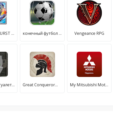
BEYBLADE BURST app
конечный футбол - Football
Vengeance RPG
стрельба в туалете скибиди
Great Conqueror：Rome
My Mitsubishi Motors