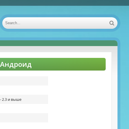
а Андроид
- 2.3 и выше