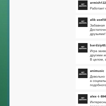
armish122
Работает к
alik-asel5
Забавная 
Достаточн
друзьями!
bardziy65
Игра захв
другими и
В целом, 
animusic
Довольно 
а социаль
подобного
alex-t-894
Интересны