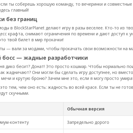
если ты соберешь хорошую команду, то вечеринки и совместные
здесь главный!
и без границ
моды в BlockStarPlanet делают игру в разы веселее. Кто-то из т
сс крафта, снимают ограничения по времени и дают доступ к 
то твой билет в мир прокачки!
ты — вали за модами, чтобы прокачать свои возможности на м
 босс — жадные разработчики
ня дико бесит? Донат! Это просто кошмар. Чтобы нормально пои
ак жадничают? Они могли бы сделать игру доступнее, но вместо
 мечи и крутую броню? Зачем мне это, если я могу просто умира
это тем, чем оно есть: жадность во всей красе. Если ты не гото
дут скучными.
Обычная версия
миум-контенту
Запредельно дорого