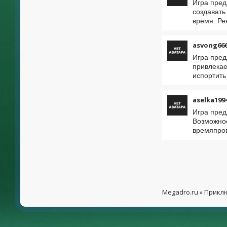
Игра пред
создавать
время. Ре
asvong66
Игра пред
привлекае
испортить
aselka199
Игра пред
Возможнос
времяпро
Megadro.ru
»
Прикл