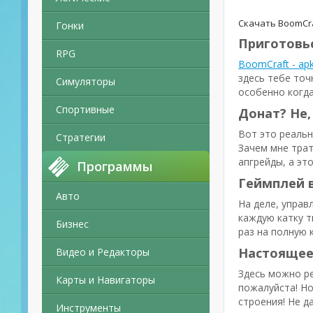
Скачать BoomCr
Гонки
Приготовьс
RPG
BoomCraft - a
здесь тебе точ
Симуляторы
особенно когда
Спортивные
Донат? Не,
Вот это реальн
Стратегии
Зачем мне трат
апгрейды, а эт
Программы
Геймплей в
Авто
На деле, управ
каждую катку т
Бизнес
раз на полную 
Настоящее
Видео и Редакторы
Здесь можно ре
Карты и Навигаторы
пожалуйста! Но
строения! Не д
Инструменты