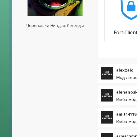
Черепашки-Ниндзя: Легенды
FortiClie
alexzaic
Мод летае
alenanos
Имба мод,
amit14118
Имba мод,
armscom