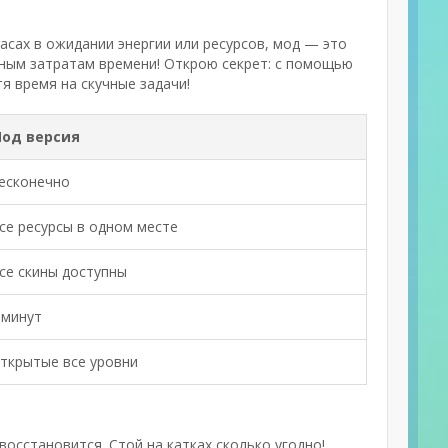
часах в ожидании энергии или ресурсов, мод — это
анным затратам времени! Открою секрет: с помощью
я время на скучные задачи!
од версия
есконечно
се ресурсы в одном месте
се скины доступны
 минут
ткрытые все уровни
восстановится. Стой на катках сколько угодно!