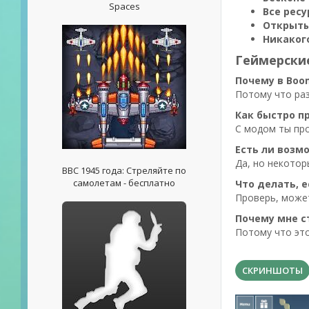
Spaces
Все рес
Открыты
Никаког
Геймерски
Почему в Boo
Потому что раз
Как быстро п
С модом ты про
Есть ли возм
Да, но некотор
ВВС 1945 года: Стреляйте по
самолетам - бесплатно
Что делать, 
Проверь, может
Почему мне с
Потому что это
СКРИНШОТЫ