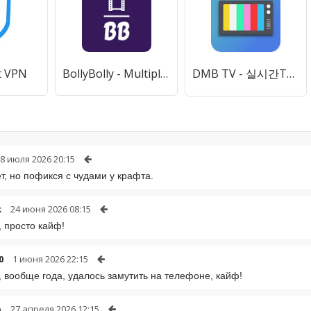
nt VPN
BollyBolly - Multiplayer Quiz
DMB TV - 실시간TV 시청, 온에어 티비 방송
8 июля 2026 20:15
т, но пофикся с чудами у крафта.
k
24 июня 2026 08:15
 просто кайф!
0
1 июня 2026 22:15
 вообще года, удалось замутить на телефоне, кайф!
p
27 апреля 2026 12:15