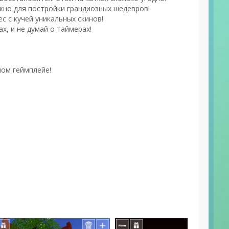
ужно для постройки грандиозных шедевров!
с с кучей уникальных скинов!
х, и не думай о таймерах!
ном геймплейе!