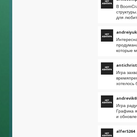
В BoomCra
структуры
для любит
andreiyuk
Интересна
продумана
которые м
antichris
Игра захв
времяпреп
хотелось 
andrevik6
Игра раду
Графика я
и обновле
alfer5264