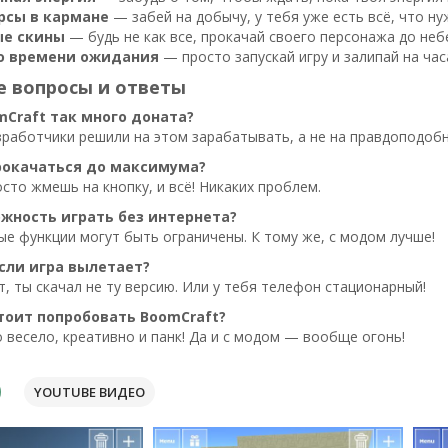
урсы в кармане
— забей на добычу, у тебя уже есть всё, что н
е скины
— будь не как все, прокачай своего персонажа до небе
о времени ожидания
— просто запускай игру и залипай на часа
е вопросы и ответы
mCraft так много доната?
работчики решили на этом зарабатывать, а не на правдоподоб
рокачаться до максимума?
сто жмешь на кнопку, и всё! Никаких проблем.
ожность играть без интернета?
ые функции могут быть ограничены. К тому же, с модом лучше!
если игра вылетает?
, ты скачал не ту версию. Или у тебя телефон стационарный!
тоит попробовать BoomCraft?
 весело, креативно и панк! Да и с модом — вообще огонь!
YOUTUBE ВИДЕО