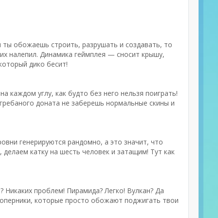
и ты обожаешь строить, разрушать и создавать, то
 их налепил. Динамика геймплея — сносит крышу,
который дико бесит!
а каждом углу, как будто без него нельзя поиграть!
о гребаного доната не заберешь нормальные скины и
ровни генерируются рандомно, а это значит, что
 делаем катку на шесть человек и затащим! Тут как
? Никаких проблем! Пирамида? Легко! Вулкан? Да
е соперники, которые просто обожают поджигать твои