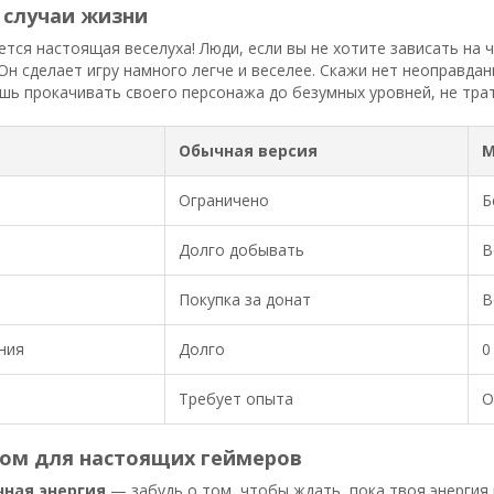
 случаи жизни
ется настоящая веселуха! Люди, если вы не хотите зависать на 
 Он сделает игру намного легче и веселее. Скажи нет неоправд
ь прокачивать своего персонажа до безумных уровней, не трат
Обычная версия
М
Ограничено
Б
Долго добывать
В
Покупка за донат
В
ния
Долго
0
Требует опыта
О
лом для настоящих геймеров
чная энергия
— забудь о том, чтобы ждать, пока твоя энергия 