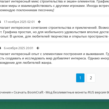
лагает интересный микс строительства и экшен-элементов. Графика
 свои миры и взаимодействовать с другими игроками. Иногда встреч
комендую поклонникам песочниц!
6
17 ноября 2025 02:01
лагает интересное сочетание строительства и приключений. Возмо
т. Графика простая, но для мобильного удовольствия вполне достат
 опыт. В целом, для любителей творчества и открытых пространств
4
6 ноября 2025 20:01
лагает интересный опыт с элементами построения и выживания. Гр
ть создавать и исследовать мир добавляет интереса. Однако иног
вождение для любителей жанра.
1
2
ючения
» Скачать BoomCraft - Мод безлимитные монеты RUS версия 6