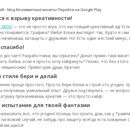
aft - Мод безлимитные монеты
Перейти на Google Play
я к взрыву креативности!
pk MOD
— это не просто игра, это настоящий креативный ад! Есл
но понравится. Графика? Имба! Блоки выглядят так, будто я сам
 начинаешь затащить с друзьями. Но! Есть один жесткий минус, 
 спасибо!
о достает! Разработчики, вы серьезно? Донат прямо-таки висит н
ить бабки, если я просто хочу кайфануть? Понял, что без этог
о невыносимо. Прямо крик души, братан!
 стиле бери и делай
ление проще простого. Просто бери блоки и строй что угодно. У
ы получаешь уникальный опыт. Друзья подтянулись — не вопрос,
катушку прокачиваешь креатив — это просто кайф!
 испытание для твоей фантазии
ализовать все, что угодно! Хочешь построить дом, как у Трампа
 на всякий случай, не забудь про защиту: всегда есть коварны
ай им шанса!