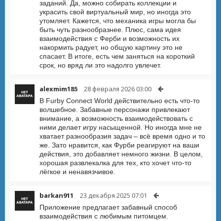
заданий. Да, можно собирать коллекции и
украсить свой виртуальный мир, но иногда это
утомляет. Кажется, что механика игры могла бы
быть чуть разнообразнее. Плюс, сама идея
взаимодействия с Ферби и возможность их
накормить радует, но общую картину это не
спасает. В итоге, есть чем заняться на короткий
срок, но вряд ли это надолго увлечет.
alexmim185
28 февраля 2026 03:00
В Furby Connect World действительно есть что-то
волшебное. Забавные персонажи привлекают
внимание, а возможность взаимодействовать с
ними делает игру насыщенной. Но иногда мне не
хватает разнообразия задач – всё время одно и то
же. Зато нравится, как Фурби реагируют на ваши
действия, это добавляет немного жизни. В целом,
хорошая развлекалка для тех, кто хочет что-то
лёгкое и ненавязчивое.
barkan911
23 декабря 2025 07:01
Приложение предлагает забавный способ
взаимодействия с любимым питомцем.