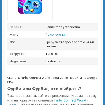
Версия:
Зависит от устройства
Жанр:
Приключения
OS:
Требуемая версия Android - 4.4 и
выше
Загрузок:
1 000 000+
Издатель:
Hasbro Inc.
Скачать Furby Connect World - Мод меню
Перейти на Google
Play
Фурби или Фурбис, что выбрать?
Так, народ, завязывайте с привычными играми, потому
что на горизонте появилась
Furby Connect World -
Взлом
. Это не просто игра, это целый мир, в котором