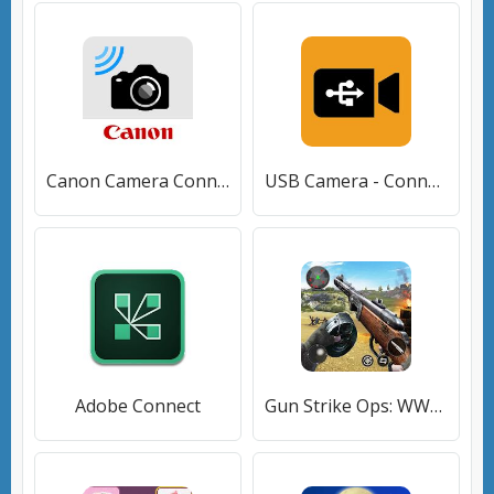
Canon Camera Connect
USB Camera - Connect EasyCap or USB WebCam
Adobe Connect
Gun Strike Ops: WW2 - World War II fps shooter