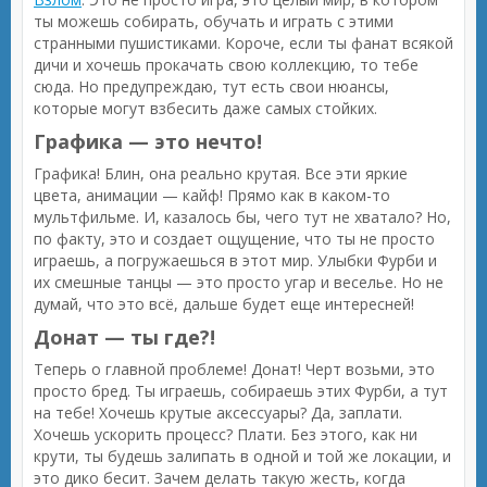
ты можешь собирать, обучать и играть с этими
странными пушистиками. Короче, если ты фанат всякой
дичи и хочешь прокачать свою коллекцию, то тебе
сюда. Но предупреждаю, тут есть свои нюансы,
которые могут взбесить даже самых стойких.
Графика — это нечто!
Графика! Блин, она реально крутая. Все эти яркие
цвета, анимации — кайф! Прямо как в каком-то
мультфильме. И, казалось бы, чего тут не хватало? Но,
по факту, это и создает ощущение, что ты не просто
играешь, а погружаешься в этот мир. Улыбки Фурби и
их смешные танцы — это просто угар и веселье. Но не
думай, что это всё, дальше будет еще интересней!
Донат — ты где?!
Теперь о главной проблеме! Донат! Черт возьми, это
просто бред. Ты играешь, собираешь этих Фурби, а тут
на тебе! Хочешь крутые аксессуары? Да, заплати.
Хочешь ускорить процесс? Плати. Без этого, как ни
крути, ты будешь залипать в одной и той же локации, и
это дико бесит. Зачем делать такую жесть, когда