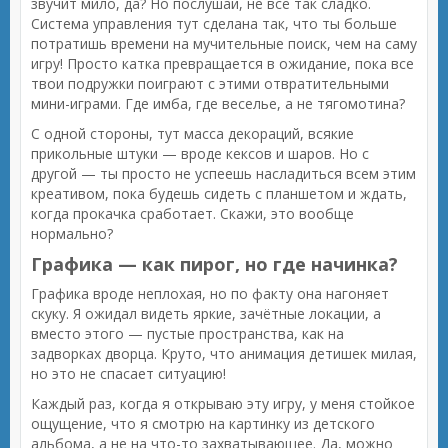
звучит мило, да? Но послушай, не всё так сладко.
Система управления тут сделана так, что ты больше
потратишь времени на мучительные поиск, чем на саму
игру! Просто катка превращается в ожидание, пока все
твои подружки поиграют с этими отвратительными
мини-играми. Где имба, где веселье, а не тягомотина?
С одной стороны, тут масса декораций, всякие
прикольные штуки — вроде кексов и шаров. Но с
другой — ты просто не успеешь насладиться всем этим
креативом, пока будешь сидеть с планшетом и ждать,
когда прокачка сработает. Скажи, это вообще
нормально?
Графика — как пирог, но где начинка?
Графика вроде неплохая, но по факту она нагоняет
скуку. Я ожидал видеть яркие, зачётные локации, а
вместо этого — пустые пространства, как на
задворках дворца. Круто, что анимация детишек милая,
но это не спасает ситуацию!
Каждый раз, когда я открываю эту игру, у меня стойкое
ощущение, что я смотрю на картинку из детского
альбома, а не на что-то захватывающее. Да, можно