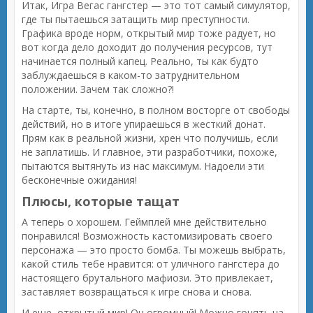
Итак, Игра Вегас гангстер — это тот самый симулятор,
где ты пытаешься затащить мир преступности.
Графика вроде норм, открытый мир тоже радует, но
вот когда дело доходит до получения ресурсов, тут
начинается полный капец. Реально, ты как будто
заблуждаешься в каком-то затруднительном
положении. Зачем так сложно?!
На старте, ты, конечно, в полном восторге от свободы
действий, но в итоге упираешься в жесткий донат.
Прям как в реальной жизни, хрен что получишь, если
не заплатишь. И главное, эти разработчики, похоже,
пытаются вытянуть из нас максимум. Надоели эти
бесконечные ожидания!
Плюсы, которые тащат
А теперь о хорошем. Геймплей мне действительно
понравился! Возможность кастомизировать своего
персонажа — это просто бомба. Ты можешь выбрать,
какой стиль тебе нравится: от уличного гангстера до
настоящего брутального мафиози. Это привлекает,
заставляет возвращаться к игре снова и снова.
И еще, открытый мир! Он огромный! Можно гонять на