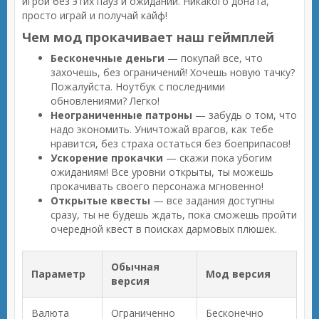
игрой без этих пауз и ожиданий. Никакого доната,
просто играй и получай кайф!
Чем мод прокачивает наш геймплей
Бесконечные деньги
— покупай все, что
захочешь, без ограничений! Хочешь новую тачку?
Пожалуйста. Ноутбук с последними
обновлениями? Легко!
Неограниченные патроны
— забудь о том, что
надо экономить. Уничтожай врагов, как тебе
нравится, без страха остаться без боеприпасов!
Ускорение прокачки
— скажи пока убогим
ожиданиям! Все уровни открыты, ты можешь
прокачивать своего персонажа мгновенно!
Открытые квесты
— все задания доступны
сразу, ты не будешь ждать, пока сможешь пройти
очередной квест в поисках дармовых плюшек.
Обычная
Параметр
Мод версия
версия
Валюта
Ограниченно
Бесконечно