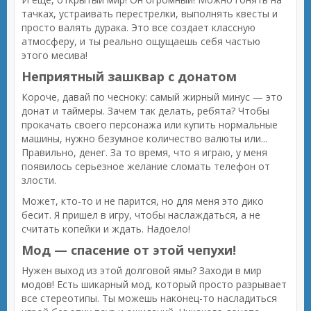
тачках, устраивать перестрелки, выполнять квесты и
просто валять дурака. Это все создает классную
атмосферу, и ты реально ощущаешь себя частью
этого месива!
Неприятный зашквар с донатом
Короче, давай по чесноку: самый жирный минус — это
донат и таймеры. Зачем так делать, ребята? Чтобы
прокачать своего персонажа или купить нормальные
машины, нужно безумное количество валюты или...
Правильно, денег. За то время, что я играю, у меня
появилось серьезное желание сломать телефон от
злости.
Может, кто-то и не парится, но для меня это дико
бесит. Я пришел в игру, чтобы наслаждаться, а не
считать копейки и ждать. Надоело!
Мод — спасение от этой чепухи!
Нужен выход из этой долговой ямы? Заходи в мир
модов! Есть шикарный мод, который просто разрывает
все стереотипы. Ты можешь наконец-то насладиться