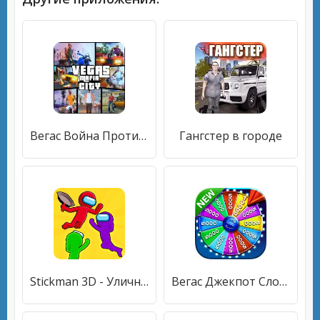
Вегас Война Против Мафии - Машины И Выживание 2021
Гангстер в городе
Stickman 3D - Уличный гангстер
Вегас Джекпот Слоты (Slots)