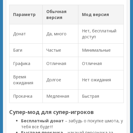
Обычная
Параметр
Мод версия
версия
Нет, бесплатный
Донат
Да, много
доступ
Баги
Частые
Минимальные
Графика
Отличная
Отличная
Время
Долгое
Нет ожидания
ожидания
Прокачка
Медленная
Быстрая
Супер-мод для супер-игроков
Бесплатный донат
– забудь о покупке шмота, у
тебя все будет!
Быстрая прокачка
– накачай персонажа за