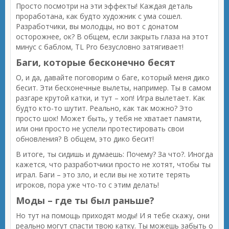
Просто посмотри на эти эффекты! Каждая деталь
проработана, как будто художник с ума сошел.
Разработчики, вы молодцы, но вот с донатом
осторожнее, ок? В общем, если закрыть глаза на этот
минус с баблом, TL Pro безусловно затягивает!
Баги, которые бесконечно бесят
О, и да, давайте поговорим о баге, который меня дико
бесит. Эти бесконечные вылеты, например. Ты в самом
разгаре крутой катки, и тут – хоп! Игра вылетает. Как
будто кто-то шутит. Реально, как так можно? Это
просто шок! Может быть, у тебя не хватает памяти,
или они просто не успели протестировать свои
обновления? В общем, это дико бесит!
В итоге, ты сидишь и думаешь: Почему? За что?. Иногда
кажется, что разработчики просто не хотят, чтобы ты
играл. Баги – это зло, и если вы не хотите терять
игроков, пора уже что-то с этим делать!
Моды – где ты был раньше?
Но тут на помощь приходят моды! И я тебе скажу, они
реально могут спасти твою катку. Ты можешь забыть о