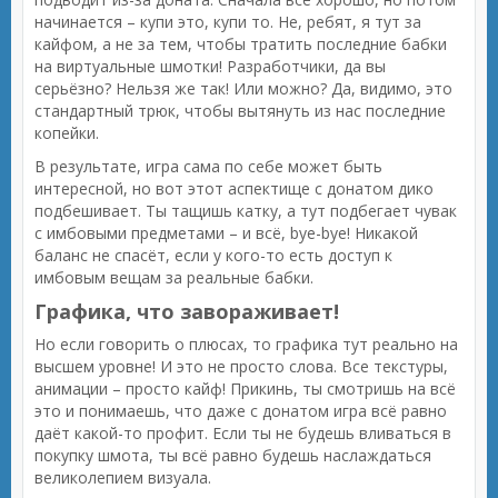
начинается – купи это, купи то. Не, ребят, я тут за
кайфом, а не за тем, чтобы тратить последние бабки
на виртуальные шмотки! Разработчики, да вы
серьёзно? Нельзя же так! Или можно? Да, видимо, это
стандартный трюк, чтобы вытянуть из нас последние
копейки.
В результате, игра сама по себе может быть
интересной, но вот этот аспектище с донатом дико
подбешивает. Ты тащишь катку, а тут подбегает чувак
с имбовыми предметами – и всё, bye-bye! Никакой
баланс не спасёт, если у кого-то есть доступ к
имбовым вещам за реальные бабки.
Графика, что завораживает!
Но если говорить о плюсах, то графика тут реально на
высшем уровне! И это не просто слова. Все текстуры,
анимации – просто кайф! Прикинь, ты смотришь на всё
это и понимаешь, что даже с донатом игра всё равно
даёт какой-то профит. Если ты не будешь вливаться в
покупку шмота, ты всё равно будешь наслаждаться
великолепием визуала.