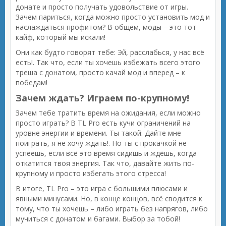
донате и просто получать удовольствие от игры.
Зачем париться, когда можно просто установить мод и
наслаждаться профитом? В общем, моды – это тот
кайф, который мы искали!
Они как будто говорят тебе: Эй, расслабься, у нас всё
есть!. Так что, если ты хочешь избежать всего этого
треша с донатом, просто качай мод и вперед – к
победам!
Зачем ждать? Играем по-крупному!
Зачем тебе тратить время на ожидания, если можно
просто играть? В TL Pro есть кучи ограничений на
уровне энергии и времени. Ты такой: Дайте мне
поиграть, я не хочу ждать!. Но ты с прокачкой не
успеешь, если всё это время сидишь и ждёшь, когда
откатится твоя энергия. Так что, давайте жить по-
крупному и просто избегать этого стресса!
В итоге, TL Pro – это игра с большими плюсами и
явными минусами. Но, в конце концов, всё сводится к
тому, что ты хочешь – либо играть без напрягов, либо
мучиться с донатом и багами. Выбор за тобой!