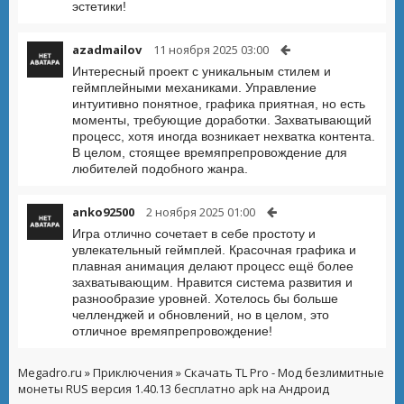
эстетики!
azadmailov
11 ноября 2025 03:00
Интересный проект с уникальным стилем и
геймплейными механиками. Управление
интуитивно понятное, графика приятная, но есть
моменты, требующие доработки. Захватывающий
процесс, хотя иногда возникает нехватка контента.
В целом, стоящее времяпрепровождение для
любителей подобного жанра.
anko92500
2 ноября 2025 01:00
Игра отлично сочетает в себе простоту и
увлекательный геймплей. Красочная графика и
плавная анимация делают процесс ещё более
захватывающим. Нравится система развития и
разнообразие уровней. Хотелось бы больше
челленджей и обновлений, но в целом, это
отличное времяпрепровождение!
Megadro.ru
»
Приключения
» Скачать TL Pro - Мод безлимитные
монеты RUS версия 1.40.13 бесплатно apk на Андроид