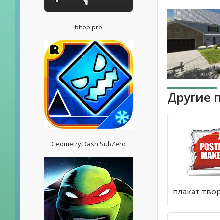
bhop pro
Другие 
Geometry Dash SubZero