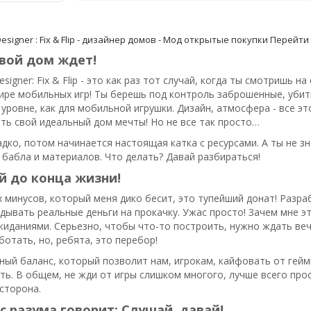
signer : Fix & Flip - дизайнер домов - Мод открытые покупки
Перейти 
вой дом ждет!
signer: Fix & Flip - это как раз тот случай, когда ты смотришь н
ире мобильных игр! Ты берешь под контроль заброшенные, убиты
 уровне, как для мобильной игрушки. Дизайн, атмосфера - все эт
ь свой идеальный дом мечты! Но не все так просто…
адко, потом начинается настоящая катка с ресурсами. А ты не зн
 бабла и материалов. Что делать? Давай разбираться!
й до конца жизни!
 минусов, который меня дико бесит, это тупейший донат! Разра
дывать реальные деньги на прокачку. Ужас просто! Зачем мне э
иданиями. Серьезно, чтобы что-то построить, нужно ждать вечн
ботать, но, ребята, это перебор!
ный баланс, который позволит нам, игрокам, кайфовать от гейм
ть. В общем, не жди от игры слишком многого, лучше всего прос
 сторона.
с разума говорит: Слушай, давай!