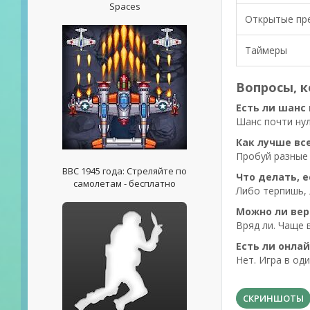
Spaces
Открытые пр
Таймеры
Вопросы, 
Есть ли шанс
Шанс почти нул
Как лучше вс
Пробуй разные 
ВВС 1945 года: Стреляйте по
Что делать, е
самолетам - бесплатно
Либо терпишь, 
Можно ли вер
Вряд ли. Чаще в
Есть ли онла
Нет. Игра в оди
СКРИНШОТЫ