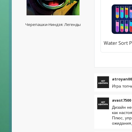
Черепашки-Ниндзя: Легенды
atroyan00
Игра топч
avast7500
Дизайн не
как насто
Плюс, упр
ожидания,