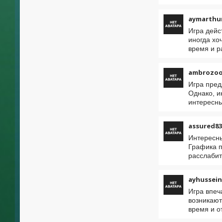
aymarthu
Игра дейс
иногда хо
время и р
ambrozoo
Игра пред
Однако, и
интересн
assured83
Интересны
Графика п
расслабит
ayhussein
Игра впеч
возникают
время и о