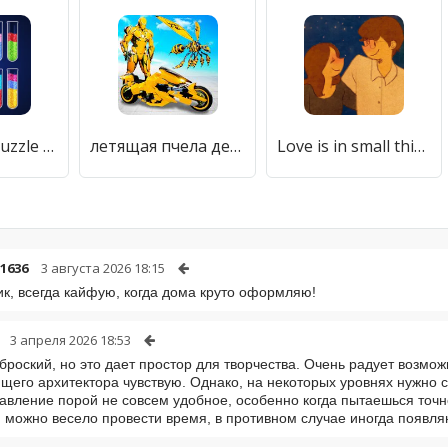
Water Sort Puzzle - Color Game
летящая пчела делает робот битву: игры робота
Love is in small things
1636
3 августа 2026 18:15
ик, всегда кайфую, когда дома круто оформляю!
3 апреля 2026 18:53
броский, но это дает простор для творчества. Очень радует возмо
ящего архитектора чувствую. Однако, на некоторых уровнях нужно 
авление порой не совсем удобное, особенно когда пытаешься точно
 можно весело провести время, в противном случае иногда появл