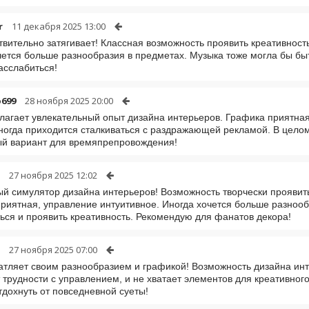
r
11 декабря 2025 13:00
твительно затягивает! Классная возможность проявить креативност
чется больше разнообразия в предметах. Музыка тоже могла бы быт
асслабиться!
699
28 ноября 2025 20:00
лагает увлекательный опыт дизайна интерьеров. Графика приятна
ногда приходится сталкиваться с раздражающей рекламой. В цело
ый вариант для времяпрепровождения!
27 ноября 2025 12:02
й симулятор дизайна интерьеров! Возможность творчески проявить 
риятная, управление интуитивное. Иногда хочется больше разнооб
ься и проявить креативность. Рекомендую для фанатов декора!
27 ноября 2025 07:00
атляет своим разнообразием и графикой! Возможность дизайна инт
 трудности с управлением, и не хватает элементов для креативног
тдохнуть от повседневной суеты!