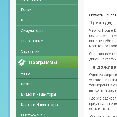
Гонки
Скачать House De
RPG
Приходи, т
Что ж, House De
Симуляторы
целая имба в м
вполне себе на
Спортивные
можно построит
Стратегии
Сначала все гл
дикой нехватки
Программы
Не дожива
Авто
Один из жирных
усталости выки
Бизнес
таймерами и ож
вы хотите зара
Видео и Редакторы
Где же адекват
придется терпе
Карты и Навигаторы
есть и светлая
Инструменты
Когда голо