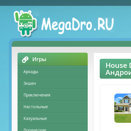
Игры
House 
Андро
Аркады
Экшен
Приключения
Настольные
Казуальные
Логические