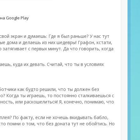
на Google Play
а свой экран и думаешь: Где я был раньше? У нас тут
е дома и делаешь из них шедевры! Графон, кстати,
о затягивает с первых минут. Да что говорить, когда
аешь, куда их девать. Считай, что ты в условиях
ботчики как будто решили, что ты должен без
то? Когда ты играешь, то постоянно сталкиваешься с
ость, или раскошелиться! Я, конечно, понимаю, что
плея? По факту, если не хочешь вкидывать бабло,
то помни о том, что без доната тут не обойтись. Но