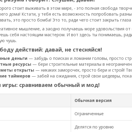
орого стоит выживать в этом мире, - это полная свобода творче
его дома! Кстати, у тебя есть возможность попробовать разные
авать, это просто бомба! Это то, ради чего стоит закрыть глаза
ативное мышление, а заодно получаешь море удовольствия от п
уешь себя настоящим мастером. И вот здесь ты понимаешь, ради
ую чушь.
боду действий: давай, не стесняйся!
чные деньги
— забудь о поисках и ломании головы, просто стр
тные ресурсы
— бери строительные материалы в неограниченн
дметы открыты
— никаких заморочек, просто бери и строй! Тв
вие таймеров
— забей на ожидания, строй свои шедевры, пока 
 игры: сравниваем обычный и мод!
Обычная версия
Ограниченные
Делятся по уровню