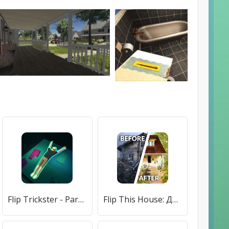
Flip Trickster - Parkour Simulator
Flip This House: Декор, дизайн и игра «3 в ряд»