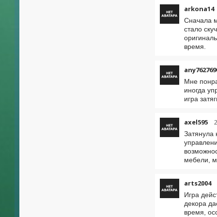
arkona14
Сначала м
стало ску
оригиналь
время.
any762769
Мне понра
иногда уп
игра затя
axel595
Затянула 
управлени
возможнос
мебели, м
arts2004
Игра дейс
декора да
время, ос