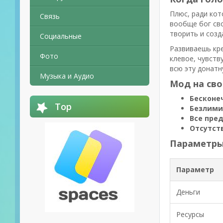
Плюс, ради кот
Связь
вообще бог сво
творить и созд
Социальные
Развиваешь кре
Фото
клевое, чувств
всю эту донатн
Музыка и Аудио
Мод на сво
Бесконе
Top
Безлими
Все пре
Отсутст
Параметры
Параметр
Деньги
Ресурсы