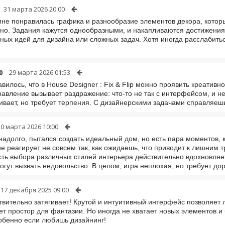
31 марта 2026 20:00
не понравилась графика и разнообразие элементов декора, которы
чно. Задания кажутся однообразными, и накапливаются достижения
ных идей для дизайна или сложных задач. Хотя иногда расслабитьс
0
29 марта 2026 01:53
вилось, что в House Designer : Fix & Flip можно проявить креатив
равление вызывает раздражение: что-то не так с интерфейсом, и не
гивает, но требует терпения. С дизайнерскими задачами справляешь
20 марта 2026 10:00
надолго, пытался создать идеальный дом, но есть пара моментов,
е реагирует не совсем так, как ожидаешь, что приводит к лишним т
ть выбора различных стилей интерьера действительно вдохновляет
огут вызвать недовольство. В целом, игра неплохая, но требует до
17 декабря 2025 09:00
твительно затягивает! Крутой и интуитивный интерфейс позволяет 
ет простор для фантазии. Но иногда не хватает новых элементов и
обенно если любишь дизайнинг!