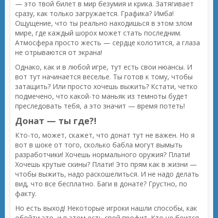
— это твой билет в мир безумия и крика. Затягивает
сразу, как только загружается. Графика? Имба!
Ощущение, что ты реально находишься в этом злом
мире, где каждый шорох может стать последним.
Атмосфера просто жесть — сердце колотится, а глаза
не отрываются от экрана!
Однако, как и в любой игре, тут есть свои нюансы. И
вот тут начинается веселье. Ты готов к тому, чтобы
затащить? Или просто хочешь выжить? Кстати, четко
подмечено, что какой-то маньяк из темноты будет
преследовать тебя, а это значит — время потеть!
Донат — ты где?!
Кто-то, может, скажет, что донат тут не важен. Но я
вот в шоке от того, сколько бабла могут вымыть
разработчики! Хочешь нормального оружия? Плати!
Хочешь крутые скины? Плати! Это прям как в жизни —
чтобы выжить, надо раскошелиться. И не надо делать
вид, что все бесплатно. Баги в донате? Грустно, по
факту.
Но есть выход! Некоторые игроки нашли способы, как
обойти это, и в этом есть свой профит. Кто не боится,