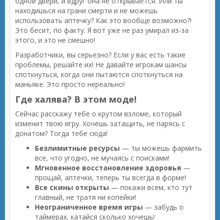
одной двери, и вдруг она не открывается. Или ты
находишься на грани смерти и не можешь
использовать аптечку? Как это вообще возможно?!
Это бесит, по факту. Я вот уже не раз умирал из-за
этого, и это не смешно!
Разработчики, вы серьезно? Если у вас есть такие
проблемы, решайте их! Не давайте игрокам шансы
споткнуться, когда они пытаются споткнуться на
маньяке. Это просто нереально!
Где халява? В этом моде!
Сейчас расскажу тебе о крутом взломе, который
изменит твою игру. Хочешь затащить, не парясь с
донатом? Тогда тебе сюда!
Безлимитные ресурсы
— ты можешь фармить
все, что угодно, не мучаясь с поисками!
Мгновенное восстановление здоровья
—
прощай, аптечки, теперь ты всегда в форме!
Все скины открыты
— покажи всем, кто тут
главный, не тратя ни копейки!
Неограниченное время игры
— забудь о
таймерах, катайся сколько хочешь!