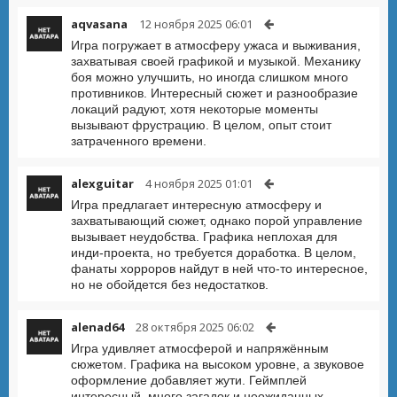
aqvasana
12 ноября 2025 06:01
Игра погружает в атмосферу ужаса и выживания,
захватывая своей графикой и музыкой. Механику
боя можно улучшить, но иногда слишком много
противников. Интересный сюжет и разнообразие
локаций радуют, хотя некоторые моменты
вызывают фрустрацию. В целом, опыт стоит
затраченного времени.
alexguitar
4 ноября 2025 01:01
Игра предлагает интересную атмосферу и
захватывающий сюжет, однако порой управление
вызывает неудобства. Графика неплохая для
инди-проекта, но требуется доработка. В целом,
фанаты хорроров найдут в ней что-то интересное,
но не обойдется без недостатков.
alenad64
28 октября 2025 06:02
Игра удивляет атмосферой и напряжённым
сюжетом. Графика на высоком уровне, а звуковое
оформление добавляет жути. Геймплей
интересный, много загадок и неожиданных