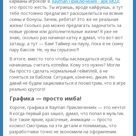
карманы игроков! В
Rayman Приключения - apk МОД
это просто жесть. Ты играешь, вроде кайфуешь, а тут
тебе постоянно предлагают раскошелиться на всякие
скины и бонусы. Зачем, ребята? Это же не реальная
жизнь! Сколько раз можно предлагать задонатить за
новые уровни или дополнительные жизни? Я уже не
знаю, сколько раз начинал катку и думал, что вот-вот
затащу, а тут — бам! Таймер на паузу, пока я не скину
пару баксов. Не, ну вы серьезно?!
В итоге, вместо того чтобы наслаждаться игрой, ты
начинаешь считать копейки. Кому это нужно? Могли
бы просто сделать нормальный геймплей, а не
гоняться за баблом. Ситуация, конечно, дикая. Но
давай не будем зацикливаться и посмотрим, что в игре
реально крутого!
Графика — просто имба!
Короче, графика в Rayman Приключениях — это нечто!
Я когда первый раз зашел, думал, что попал в мультик.
Все такие яркие, красочные, анимации — просто
космос! Смотришь на эти детали и понимаешь, что
разработчики точно не экономили на оформлении.