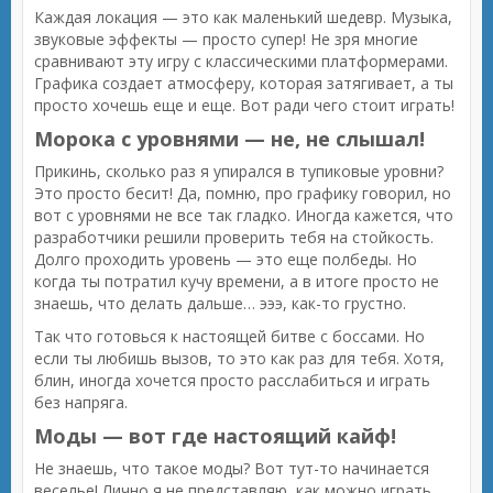
Каждая локация — это как маленький шедевр. Музыка,
звуковые эффекты — просто супер! Не зря многие
сравнивают эту игру с классическими платформерами.
Графика создает атмосферу, которая затягивает, а ты
просто хочешь еще и еще. Вот ради чего стоит играть!
Морока с уровнями — не, не слышал!
Прикинь, сколько раз я упирался в тупиковые уровни?
Это просто бесит! Да, помню, про графику говорил, но
вот с уровнями не все так гладко. Иногда кажется, что
разработчики решили проверить тебя на стойкость.
Долго проходить уровень — это еще полбеды. Но
когда ты потратил кучу времени, а в итоге просто не
знаешь, что делать дальше… эээ, как-то грустно.
Так что готовься к настоящей битве с боссами. Но
если ты любишь вызов, то это как раз для тебя. Хотя,
блин, иногда хочется просто расслабиться и играть
без напряга.
Моды — вот где настоящий кайф!
Не знаешь, что такое моды? Вот тут-то начинается
веселье! Лично я не представляю, как можно играть