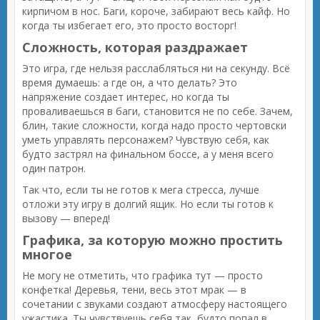
кирпичом в нос. Баги, короче, забирают весь кайф. Но
когда ты избегает его, это просто восторг!
Сложность, которая раздражает
Это игра, где нельзя расслабляться ни на секунду. Всё
время думаешь: а где он, а что делать? Это
напряжение создает интерес, но когда ты
проваливаешься в баги, становится не по себе. Зачем,
блин, такие сложности, когда надо просто чертовски
уметь управлять персонажем? Чувствую себя, как
будто застрял на финальном боссе, а у меня всего
один патрон.
Так что, если ты не готов к мега стресса, лучше
отложи эту игру в долгий ящик. Но если ты готов к
вызову — вперед!
Графика, за которую можно простить
многое
Не могу не отметить, что графика тут — просто
конфетка! Деревья, тени, весь этот мрак — в
сочетании с звуками создают атмосферу настоящего
ужастика. Ты чувствуешь себя так, будто попал в