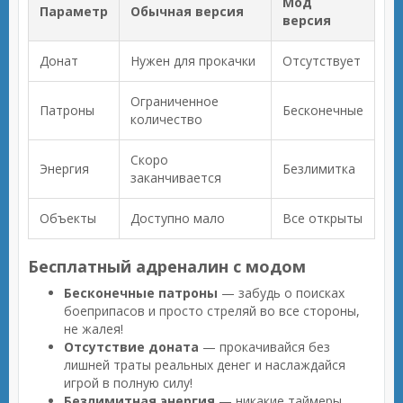
Мод
Параметр
Обычная версия
версия
Донат
Нужен для прокачки
Отсутствует
Ограниченное
Патроны
Бесконечные
количество
Скоро
Энергия
Безлимитка
заканчивается
Объекты
Доступно мало
Все открыты
Бесплатный адреналин с модом
Бесконечные патроны
— забудь о поисках
боеприпасов и просто стреляй во все стороны,
не жалея!
Отсутствие доната
— прокачивайся без
лишней траты реальных денег и наслаждайся
игрой в полную силу!
Безлимитная энергия
— никакие таймеры