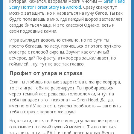
которая, кажется, взорвала мозги многим —
Siren Head
Scary Horror Forest Story на Android
. Сразу скажу: тут
можно затащить, но и нарваться на кучу багов. Ты как
будто попадаешь в мир, где каждый шорох заставляет
сердце биться чаще. И это классно! Однако, есть и
свои подводные камни.
Игра выглядит довольно стильно, но по сути ты
просто бегаешь по лесу, прячешься от этого жуткого
монстра с головой сирены. Звучит как отличный
вечерок, да? По факту, атмосфера зашкаливает, но
геймплей… ну, тут не все так гладко.
Профит от угара и страха
Если ты любишь полные задротства в жанре хоррора,
то эта игра тебя не разочарует. Ты пробираешься
через темный лес, решаешь головоломки, и тут на
тебя нападает этот психопат — Siren Head. Да, да,
именно он! У него есть суперспособность — загонять
тебя в страх с первого же звука.
Но, кстати, вот что бесит: иногда управление просто
отказывает в самый нужный момент. Ты пытаешься
затащить, а тут – БАЦ, и твой персонаж как будто