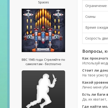
Spaces
Ограничение 
Скины
Время ожида
Скорость дв
Вопросы, к
Как прокачат
ВВС 1945 года: Стреляйте по
Используй моды
самолетам - бесплатно
Стоит ли дон
На твое усмотр
Какой уровен
Лично меня уби
Есть ли баги 
Да, их хватает
Где найти м