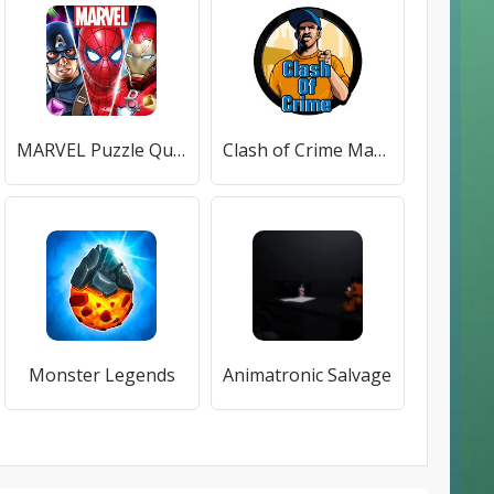
MARVEL Puzzle Quest: Join the Super Hero Battle!
Clash of Crime Mad San Andreas
Monster Legends
Animatronic Salvage