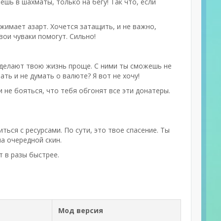
аешь в шахматы, только на бегу! Так что, если
джимает азарт. Хочется затащить, и не важно,
вои чуваки помогут. Сильно!
 сделают твою жизнь проще. С ними ты сможешь не
ать и не думать о валюте? Я вот не хочу!
не бояться, что тебя обгонят все эти донатеры.
ться с ресурсами. По сути, это твое спасение. Ты
а очередной скин.
 в разы быстрее.
!
Мод версия