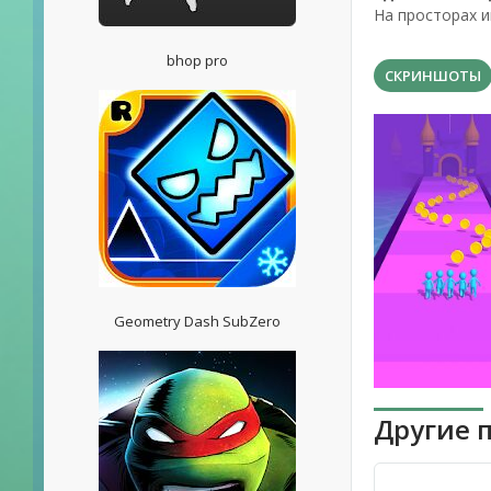
На просторах и
bhop pro
СКРИНШОТЫ
Geometry Dash SubZero
Другие 