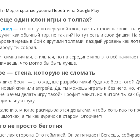
ash - Мод открытые уровни
Перейти на Google Play
еще один клон игры о толпах?
ндроид
— это по сути очередной клон, где ты строишь свою толп
вучит как обычный тир, не так ли? Но тут есть и свои фишки. На
уровня идёшь в бой с другими толпами. Каждый уровень как ло
народу ты собрал.
и, симпатичная, стильная, но на середине игры это всё начина
нимаешь, что могло бы быть лучше.
ре — стена, которую не сломать
я дико бесит — это жадные разработчики! Куда же без этого?! До
 новый скин или апгрейд. Да, ты можешь играть и без него, но, 
че. Зачем делать игру такой? Профит манит, но в итоге ты как 
ормальную щуку!
жалению, многие раскидываются деньгами, чтобы хоть как-то п
 шмотках, а ты как дурачок в старом. Огорчает!
то не просто беготня
 светлая сторона. Это геймплей. Он затягивает! Бегаешь, собир