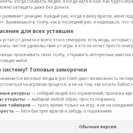
Понять, когда собирать людей, а когда идти в бой. Как будто игр
можно затащить даже без доната.
о развивает реакцию. Каждый раз, когда я вижу врагов, меня по
ет. Врываешься в толпу, как в последний раз, и надеешься, что т
асение для всех уставших
ы устал от доната и всего этого геморроя, есть моды, которые
учать чистое удовольствие от игры. А кто не хочет просто поигр
жешь прокачивать свою толпу, открывать интересные шмотки и 
тоящая имба!
и систему? Топовые заморочки
 начинается веселье! Моды в Join Clash дают возможность не пари
точиться на игровом процессе, а не на том, как косить бабло н
чные ресурсы
— собирай людей без ограничений, прокачка идет
ны открыты
— выбирай любой образ, просто пофанись.
вие таймеров
— трать время только на игру, а не на ожидание
орость
— беги быстрее врагов и забудь о поражениях.
Обычная версия