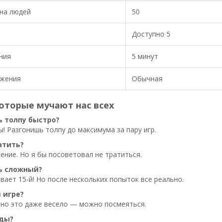
на людей
50
Доступно 5
ния
5 минут
ижения
Обычная
оторые мучают нас всех
ь толпу быстро?
! Разгонишь толпу до максимума за пару игр.
атить?
ение. Но я бы посоветовал не тратиться.
ь сложный?
вает 15-й! Но после нескольких попыток все реально.
в игре?
, но это даже весело — можно посмеяться.
оды?