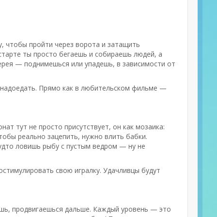
у, чтобы пройти через ворота и затащить
 старте ты просто бегаешь и собираешь людей, а
терея — поднимешься или упадешь, в зависимости от
ет надоедать. Прямо как в любительском фильме —
нат тут не просто присутствует, он как мозаика:
чтобы реально зацепить, нужно влить бабки.
будто ловишь рыбу с пустым ведром — ну не
ростимулировать свою игралку. Удачливцы будут
аешь, продвигаешься дальше. Каждый уровень — это