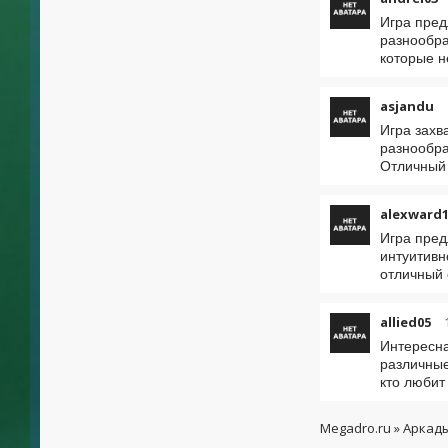
Игра пред
разнообра
которые н
asjandu
Игра захв
разнообра
Отличный 
alexward
Игра пред
интуитивн
отличный 
allied05
Интересна
различные
кто любит
Megadro.ru
»
Аркад