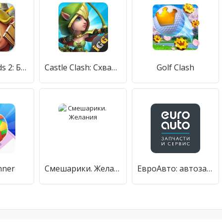
Clash of Lords 2: Битва Легенд
Castle Clash: Схватка Гильдий
Golf Clash
nner
Смешарики. Желания
ЕвроАвто: автозапчасти, сервис