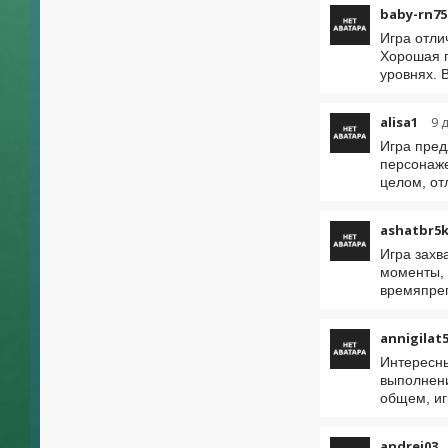
baby-rn75
Игра отли
Хорошая г
уровнях. 
alisa1
9 
Игра пред
персонаже
целом, от
ashatbr5
Игра захв
моменты, 
времяпреп
annigilat
Интересны
выполнени
общем, иг
andrei03