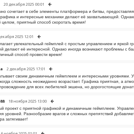
20 декабря 2025 00:01
чно сочетает в себе элементы платформера и битвы, предоставля
рафика и интересные механики делают её захватывающей. Однако
В целом, приятный способ скоротать время!
декабря 2025 12:01
лагает увлекательный геймплей с простым управлением и яркой г
й делают её интересной. Однако иногда возникают проблемы с бал
личный способ провести время!
ka
2 декабря 2025 17:01
атывает своим динамичным геймплеем и интересными уровнями. У
когда сложность неожиданно возрастает. Графика приятная, а ат
ровождение для всех любителей экшена, но дорогостоящие донаты
588
18 ноября 2025 13:00
й проект с приятной графикой и динамичным геймплеем. Управлен
я уровней. Разнообразие врагов и сложных препятствий добавляет
ра затягивает!
6 ноября 2025 01:01