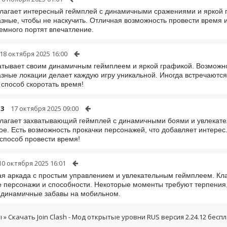
лагает интересный геймплей с динамичными сражениями и яркой г
зные, чтобы не наскучить. Отличная возможность провести время и
емного портят впечатление.
18 октября 2025 16:00
атывает своим динамичным геймплеем и яркой графикой. Возможно
зные локации делает каждую игру уникальной. Иногда встречаются
способ скоротать время!
13
17 октября 2025 09:00
лагает захватывающий геймплей с динамичными боями и увлекате
ое. Есть возможность прокачки персонажей, что добавляет интере
способ провести время!
10 октября 2025 16:01
я аркада с простым управлением и увлекательным геймплеем. Кл
 персонажи и способности. Некоторые моменты требуют терпения, 
 динамичные забавы на мобильном.
ы
» Скачать Join Clash - Мод открытые уровни RUS версия 2.24.12 бесп