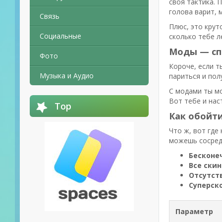
своя тактика. 
голова варит, 
Связь
Плюс, это крут
Социальные
сколько тебе л
Моды — сп
Фото
Короче, если т
Музыка и Аудио
париться и пол
С модами ты мо
Вот тебе и нас
Top
Как обойт
Что ж, вот где
можешь сосредо
Бесконе
Все ски
Отсутст
Суперск
Параметр