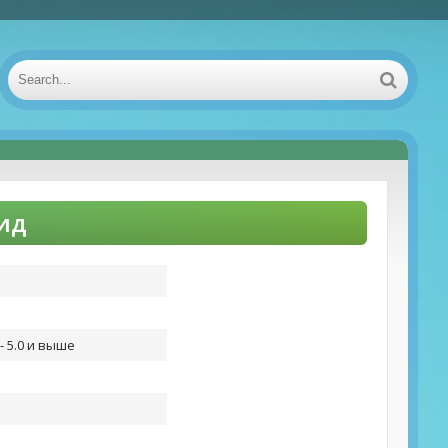
оид
- 5.0 и выше