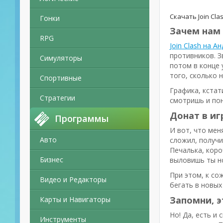
Скачать Join Cl
Гонки
Зачем нам 
RPG
Join Clash на А
противников. З
Симуляторы
потом в конце 
того, сколько 
Спортивные
Графика, кстат
Стратегии
смотришь и по
Донат в иг
Программы
И вот, что мен
Авто
сложил, получи
Печалька, коро
Бизнес
выловишь ты н
При этом, к со
Видео и Редакторы
бегать в новых
Запомни, э
Карты и Навигаторы
Но! Да, есть и
Инструменты