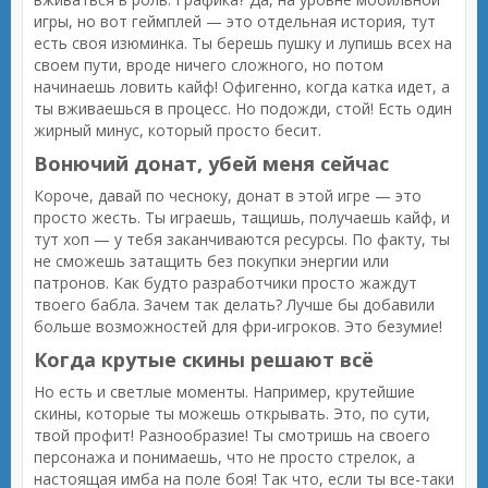
игры, но вот геймплей — это отдельная история, тут
есть своя изюминка. Ты берешь пушку и лупишь всех на
своем пути, вроде ничего сложного, но потом
начинаешь ловить кайф! Офигенно, когда катка идет, а
ты вживаешься в процесс. Но подожди, стой! Есть один
жирный минус, который просто бесит.
Вонючий донат, убей меня сейчас
Короче, давай по чесноку, донат в этой игре — это
просто жесть. Ты играешь, тащишь, получаешь кайф, и
тут хоп — у тебя заканчиваются ресурсы. По факту, ты
не сможешь затащить без покупки энергии или
патронов. Как будто разработчики просто жаждут
твоего бабла. Зачем так делать? Лучше бы добавили
больше возможностей для фри-игроков. Это безумие!
Когда крутые скины решают всё
Но есть и светлые моменты. Например, крутейшие
скины, которые ты можешь открывать. Это, по сути,
твой профит! Разнообразие! Ты смотришь на своего
персонажа и понимаешь, что не просто стрелок, а
настоящая имба на поле боя! Так что, если ты все-таки