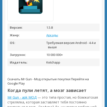
Версия:
1.5.8
Жанр:
Аркады
OS:
Требуемая версия Android - 4.4 и
выше
Загрузок:
10 000 000+
Издатель:
Ketchapp
Скачать Mr Gun - Мод открытые покупки
Перейти на
Google Play
Когда пули летят, а мозг зависает
Mr Gun - apk МОД
— это типа простая, но бомжатская
стрелялка, которая заставляет тебя постоянно
вживаться в роль. Графика? Да, на уровне мобильной