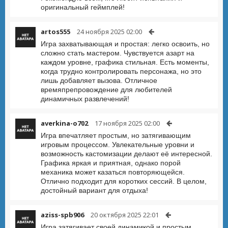
оригинальный геймплей!
artos555
24 ноября 2025 02:00
Игра захватывающая и простая: легко освоить, но
сложно стать мастером. Чувствуется азарт на
каждом уровне, графика стильная. Есть моменты,
когда трудно контролировать персонажа, но это
лишь добавляет вызова. Отличное
времяпрепровождение для любителей
динамичных развлечений!
averkina-o702
17 ноября 2025 02:00
Игра впечатляет простым, но затягивающим
игровым процессом. Увлекательные уровни и
возможность кастомизации делают её интересной.
Графика яркая и приятная, однако порой
механика может казаться повторяющейся.
Отлично подходит для коротких сессий. В целом,
достойный вариант для отдыха!
aziss-spb906
20 октября 2025 22:01
Игра затягивает своей динамикой и простым