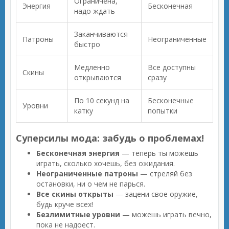
Ограничена,
Энергия
Бесконечная
надо ждать
Заканчиваются
Патроны
Неограниченные
быстро
Медленно
Все доступны
Скины
открываются
сразу
По 10 секунд на
Бесконечные
Уровни
катку
попытки
Суперсилы мода: забудь о проблемах!
Бесконечная энергия
— теперь ты можешь
играть, сколько хочешь, без ожидания.
Неограниченные патроны
— стреляй без
остановки, ни о чем не парься.
Все скины открыты
— зацени свое оружие,
будь круче всех!
Безлимитные уровни
— можешь играть вечно,
пока не надоест.