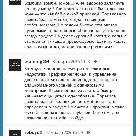
Зомбики, зомби, зомби… А чё, здорово залипнуть
на пару минут! Уничтожать их на своём железном
коне — это как бой с дикой природой. Порадовало
разнообразие машин, каждая со своими
особенностями. Но задачи быстро становятся
рутинными, а постоянные обновления деталей не
всегда радуют. На десять уровней хватит, а дальше
становится слишком предсказуемо. Если не ждать
слишком многого, можно вполне развлечься!
b-o-i-n-g254
31 марта 2026 10:53
Затянула эта игра, несмотря на некоторые
недостатки. Графика неплохая, и управление
довольно интуитивное, но иногда кажется, что
слишком много уровней с одинаковыми
монстрами. К сожалению, из-за этого быстро
начинает ощущаться однообразие. Поразила
разнообразная коллекция автомобилей – это
определённо радует. Но системы прокачки можно
было бы сделать более глубокой. В целом, для
развлечения с зомби – сойдёт.
azboyd2
22 марта 2026 05:00