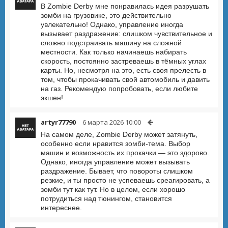
В Zombie Derby мне понравилась идея разрушать
зомби на грузовике, это действительно
увлекательно! Однако, управление иногда
вызывает раздражение: слишком чувствительное и
сложно подстраивать машину на сложной
местности. Как только начинаешь набирать
скорость, постоянно застреваешь в тёмных углах
карты. Но, несмотря на это, есть своя прелесть в
том, чтобы прокачивать свой автомобиль и давить
на газ. Рекомендую попробовать, если любите
экшен!
artyr77790
6 марта 2026 10:00
На самом деле, Zombie Derby может затянуть,
особенно если нравится зомби-тема. Выбор
машин и возможность их прокачки — это здорово.
Однако, иногда управление может вызывать
раздражение. Бывает, что повороты слишком
резкие, и ты просто не успеваешь среагировать, а
зомби тут как тут. Но в целом, если хорошо
потрудиться над тюнингом, становится
интереснее.