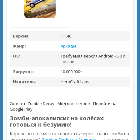
Версия:
1.1.46
Жанр:
Аркады
OS:
Требуемая версия Android - 5.0 и
выше
Загрузок:
10 000 000+
Издатель:
HeroCraft Labs
Скачать Zombie Derby - Мод много монет
Перейти на
Google Play
Зомби-апокалипсис на колёсах:
готовься к безумию!
Короче, кто не мечтал проехать через толпы зомби на
крутом тачке?
Zombie Derby на Андроид
— это именно