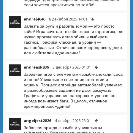
если хочется прокатиться по зомби!
andrej4646
8 декабря 2025 14:01
Залезть за руль и разбить зомби — это просто
кайф! Игра сочетает в себе экшен и стратегию, где
нужно прокачивать автомобиль и выбирать
тактики. Графика классная, а уровни —
разнообразные. Отличное времяпрепровождение
для любителей адреналина!
andreask836
3 декабря 2025 01:01
Забавная игра с элементами зомби-апокалипсиса
и гонок! Уникальное сочетание стратегии и
экшена. Процесс апгрейда автомобилей увлекает,
а разнообразные задания не дают заскучать.
Графика и управление на хорошем уровне, но
иногда возникают баги. В целом, отличное
времяпрепровождение!
angeljest2826
4 ноября 2025 23:01
Забавная аркада с зомби и уникальным