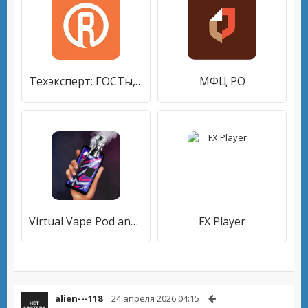
Техэксперт: ГОСТы, СНиПы, СП
МФЦ РО
Virtual Vape Pod and Gun Trick
FX Player
alien---118
24 апреля 2026 04:15