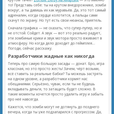
то! Представь себе: ты на крутом внедорожнике, зомби
вокруг, а ты давишь их как муравьёв. Да, это тот самый
адреналин, когда сердце колотится, а пальцы сами
скачут по экрану. Но тут есть свои нюансы, приятель.
Сначала графика — не сказать, что супер-пупер, но и
не отстой. Сойдет. А звук — вот это реально радует,
эти зомбиные крики и звук мотора просто вживают в
атмосферу. Но когда дело доходит до геймплея…
Погоди, сейчас расскажу.
Разработчики жадные как никогда
Теперь про самую большую засады — донат. Бро, игра
классная, но это просто жесть! Зачем, чёрт возьми,
всё ставить за реальные бабки? Ты можешь застрять
на одном уровне, а разработчики кормят нас
обещаниями. Серьёзно, чувак, если ты не будешь
вкладывать деньги, то затащить будет сложно. В
такие моменты хочется просто удалить игру и забыть
про неё навсегда.
Кажется, что зомби могут не дотянуть до позднего
вечера, когда ты уже подзапарился с прогрессом. Да,