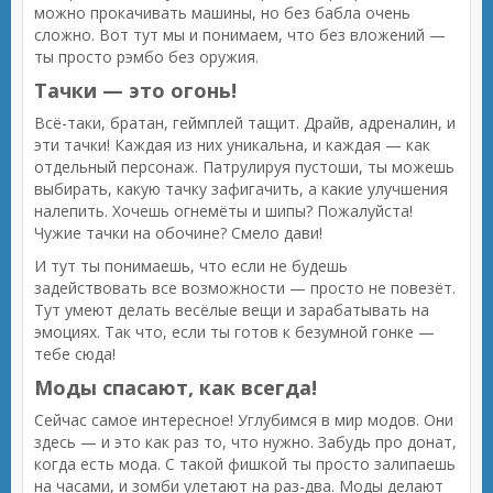
можно прокачивать машины, но без бабла очень
сложно. Вот тут мы и понимаем, что без вложений —
ты просто рэмбо без оружия.
Тачки — это огонь!
Всё-таки, братан, геймплей тащит. Драйв, адреналин, и
эти тачки! Каждая из них уникальна, и каждая — как
отдельный персонаж. Патрулируя пустоши, ты можешь
выбирать, какую тачку зафигачить, а какие улучшения
налепить. Хочешь огнемёты и шипы? Пожалуйста!
Чужие тачки на обочине? Смело дави!
И тут ты понимаешь, что если не будешь
задействовать все возможности — просто не повезёт.
Тут умеют делать весёлые вещи и зарабатывать на
эмоциях. Так что, если ты готов к безумной гонке —
тебе сюда!
Моды спасают, как всегда!
Сейчас самое интересное! Углубимся в мир модов. Они
здесь — и это как раз то, что нужно. Забудь про донат,
когда есть мода. С такой фишкой ты просто залипаешь
на часами, и зомби улетают на раз-два. Моды делают