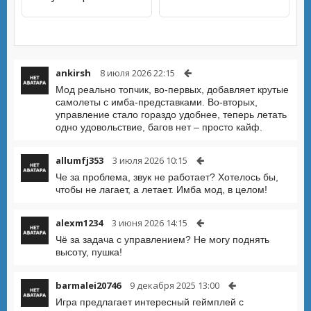
ankirsh
8 июля 2026 22:15
Мод реально топчик, во-первых, добавляет крутые
самолеты с имба-представками. Во-вторых,
управление стало гораздо удобнее, теперь летать
одно удовольствие, багов нет – просто кайф.
allumfj353
3 июля 2026 10:15
Че за проблема, звук не работает? Хотелось бы,
чтобы не лагает, а летает. Имба мод, в целом!
alexm1234
3 июня 2026 14:15
Чё за задача с управлением? Не могу поднять
высоту, пушка!
barmalei20746
9 декабря 2025 13:00
Игра предлагает интересный геймплей с