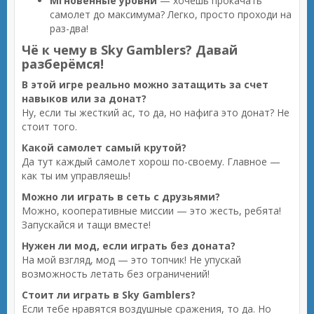
Мгновенные уровни
— хочешь прокачать
самолет до максимума? Легко, просто проходи на
раз-два!
Чё к чему в Sky Gamblers? Давай
разберёмся!
В этой игре реально можно затащить за счет
навыков или за донат?
Ну, если ты жесткий ас, то да, но нафига это донат? Не
стоит того.
Какой самолет самый крутой?
Да тут каждый самолет хорош по-своему. Главное —
как ты им управляешь!
Можно ли играть в сеть с друзьями?
Можно, кооперативные миссии — это жесть, ребята!
Запускайся и тащи вместе!
Нужен ли мод, если играть без доната?
На мой взгляд, мод — это топчик! Не упускай
возможность летать без ограничений!
Стоит ли играть в Sky Gamblers?
Если тебе нравятся воздушные сражения, то да. Но