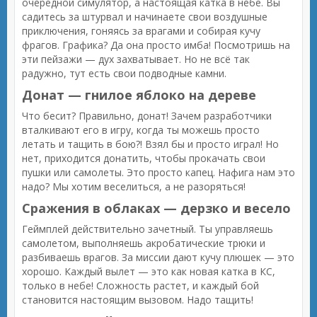
очередной симулятор, а настоящая катка в небе. Вы
садитесь за штурвал и начинаете свои воздушные
приключения, гоняясь за врагами и собирая кучу
фрагов. Графика? Да она просто имба! Посмотришь на
эти пейзажи — дух захватывает. Но не всё так
радужно, тут есть свои подводные камни.
Донат — гнилое яблоко на дереве
Что бесит? Правильно, донат! Зачем разработчики
вталкивают его в игру, когда ты можешь просто
летать и тащить в бою?! Взял бы и просто играл! Но
нет, приходится донатить, чтобы прокачать свои
пушки или самолеты. Это просто капец. Нафига нам это
надо? Мы хотим веселиться, а не разоряться!
Сражения в облаках — дерзко и весело
Геймплей действительно зачетный. Ты управляешь
самолетом, выполняешь акробатические трюки и
разбиваешь врагов. За миссии дают кучу плюшек — это
хорошо. Каждый вылет — это как новая катка в КС,
только в небе! Сложность растет, и каждый бой
становится настоящим вызовом. Надо тащить!