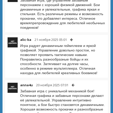
Забавная игра, где управляем забавным
персонажем с хорошей физикой движений. Бои
динамичные и увлекательные, графика яркая и
стильная. Есть различные режимы и возможность
прокачки, что добавляет интереса. Отличное
времяпрепровождение для любителей необычных
поединков!
alic-ka
21 ноября 2025 05:01
Игра радует динамичным геймплеем и яркой
графикой. Управление довольно простое, но
позволяет проявить тактические навыки.
Понравились разнообразные бойцы и их
способности. Затягивает на долгие часы,
особенно в режиме мультиплеера. Отличная
находка для любителей креативных боевиков!
anna4u
20 ноября 2025 07:01
Забавная игра с уникальной механикой боя!
Отличная графика и забавные персонажи делают
её увлекательной. Управление интуитивно
понятное, а бои быстро становятся динамичными.
Хорошая возможность прокачки и разнообразные