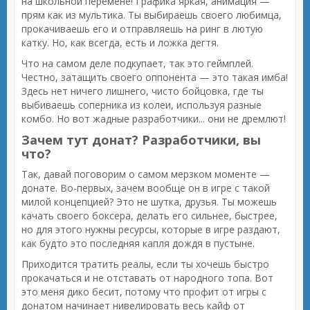
на школьной перемене! Графика яркая, анимация —
прям как из мультика. Ты выбираешь своего любимца,
прокачиваешь его и отправляешь на ринг в лютую
катку. Но, как всегда, есть и ложка дегтя.
Что на самом деле подкупает, так это геймплей.
Честно, затащить своего оппонента — это такая имба!
Здесь нет ничего лишнего, чисто бойцовка, где ты
выбиваешь соперника из колеи, используя разные
комбо. Но вот жадные разработчики... они не дремлют!
Зачем тут донат? Разработчики, вы
что?
Так, давай поговорим о самом мерзком моменте —
донате. Во-первых, зачем вообще он в игре с такой
милой концепцией? Это не шутка, друзья. Ты можешь
качать своего боксера, делать его сильнее, быстрее,
но для этого нужны ресурсы, которые в игре раздают,
как будто это последняя капля дождя в пустыне.
Приходится тратить реалы, если ты хочешь быстро
прокачаться и не отставать от народного топа. Вот
это меня дико бесит, потому что профит от игры с
донатом начинает нивелировать весь кайф от