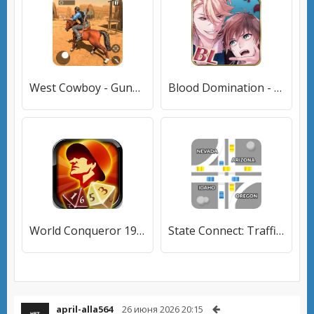
West Cowboy - Gunfighter Game
Blood Domination - BL Game
World Conqueror 1945
State Connect: Traffic Control
april-alla564
26 июня 2026 20:15