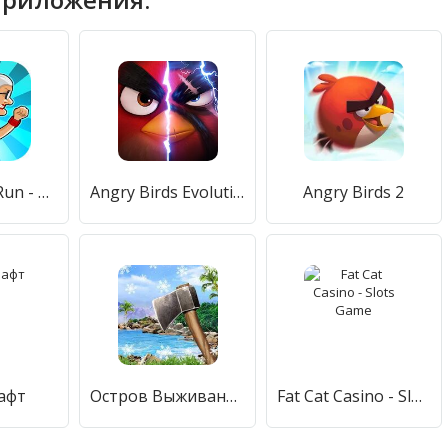
Angry Gran Run - Running Game
Angry Birds Evolution
Angry Birds 2
афт
Остров Выживания - Игры На Выживание
Fat Cat Casino - Slots Game