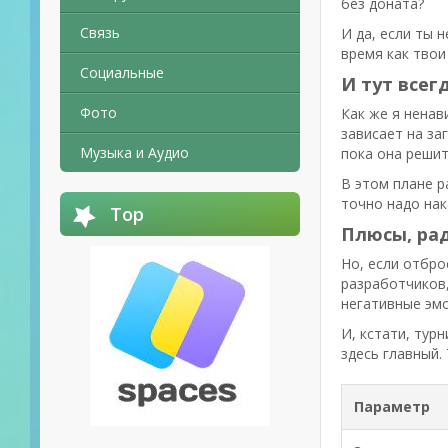
без доната?
Связь
И да, если ты 
время как твои
Социальные
И тут всегд
Фото
Как же я ненав
зависает на заг
Музыка и Аудио
пока она решит
В этом плане р
точно надо нак
Top
Плюсы, рад
Но, если отбро
разработчиков,
негативные эмо
И, кстати, тур
здесь главный.
Параметр