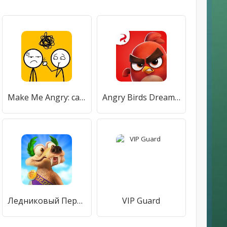
Make Me Angry: can you ?
Angry Birds Dream Blast - дрим бласт пазл
Ледниковый Период: Приключения
VIP Guard