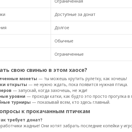
Ограниченная
чки
Доступные за донат
ния
Долгое
Обычные
Ограниченные
ать свою свинью в этом хаосе?
иченные монеты
— ты можешь крутить рулетку, как хочешь!
чки открыты
— не нужно ждать, пока появится нужная птица.
меров
— запускай, когда захочешь, не жди!
ные уровни
— проходи катки, как будто это просто прогулка в 
ные турниры
— показывай всем, кто здесь главный.
опросы к прокачанным птичкам
так требует донат?
работчики жадные! Они хотят забрать последние копейки у игро