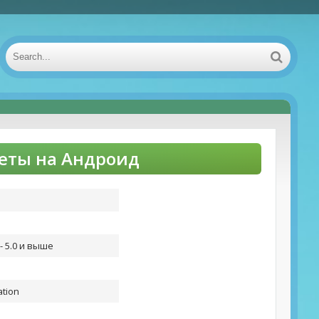
неты на Андроид
- 5.0 и выше
ation