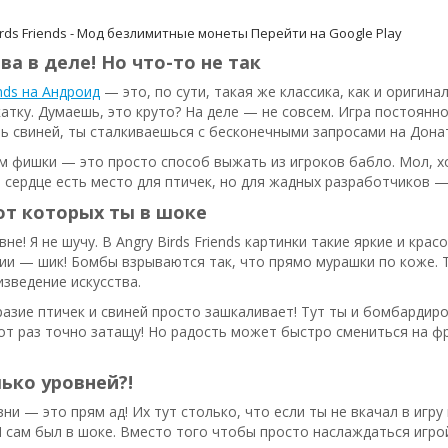
irds Friends - Мод безлимитные монеты
Перейти на Google Play
ва в деле! Но что-то не так
ends на Андроид
— это, по сути, такая же классика, как и оригин
катку. Думаешь, это круто? На деле — не совсем. Игра постоянн
ь свиней, ты сталкиваешься с бесконечными запросами на Дона
м фишки — это просто способ выжать из игроков бабло. Мол, хо
 сердце есть место для птичек, но для жадных разработчиков —
от которых ты в шоке
не! Я не шучу. В Angry Birds Friends картинки такие яркие и кра
ии — шик! Бомбы взрываются так, что прямо мурашки по коже. 
зведение искусства.
азие птичек и свиней просто зашкаливает! Тут ты и бомбардиров
от раз точно затащу! Но радость может быстро смениться на ф
ько уровней?!
ни — это прям ад! Их тут столько, что если ты не вкачал в игр
Я сам был в шоке. Вместо того чтобы просто наслаждаться игро