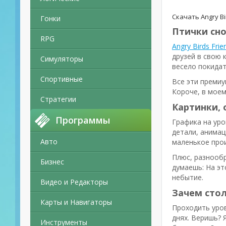
Скачать Angry B
Гонки
Птички сно
RPG
Angry Birds Fri
друзей в свою 
Симуляторы
весело покидат
Спортивные
Все эти премиу
Короче, в моем
Стратегии
Картинки, 
Программы
Графика на уров
детали, анимац
Авто
маленькое прои
Плюс, разнообр
Бизнес
думаешь: На эт
небытие.
Видео и Редакторы
Зачем стол
Карты и Навигаторы
Проходить уров
днях. Веришь? 
Инструменты