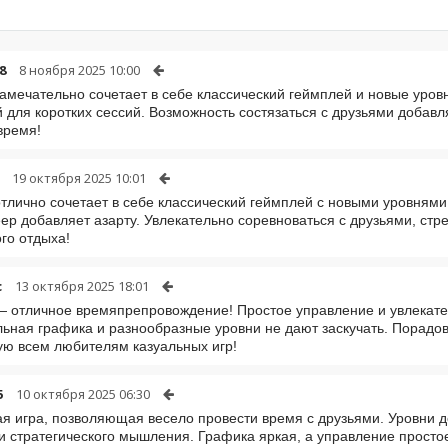
8
8 ноября 2025 10:00
замечательно сочетает в себе классический геймплей и новые уров
 для коротких сессий. Возможность состязаться с друзьями добавл
время!
19 октября 2025 10:01
отлично сочетает в себе классический геймплей с новыми уровнями
ер добавляет азарту. Увлекательно соревноваться с друзьями, ст
ого отдыха!
c
13 октября 2025 18:01
— отличное времяпрепровождение! Простое управление и увлекат
ьная графика и разнообразные уровни не дают заскучать. Порадов
ю всем любителям казуальных игр!
5
10 октября 2025 06:30
я игра, позволяющая весело провести время с друзьями. Уровни д
 и стратегического мышления. Графика яркая, а управление простое