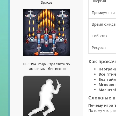
Энергия
Spaces
Премиум пти
Время ожида
События
Ресурсы
Как прокач
ВВС 1945 года: Стреляйте по
самолетам - бесплатно
Неогран
Все пти
Без тай
Мгновен
Масштаб
Сложные в
Почему игра 
Потому что раз