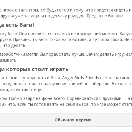
не игрок с талантом, то будь готов к тому, что придется сидеть 
 друзья уже затащили по десятку раундов. Бред, а не баланс!
а есть баги!
ижу баги! Они появляются в самый неподходящий момент. Запуск
рузке. Прикинь, ты весь такой на позитиве, а тут игра такая: Н
, что делать.
азработчики могли бы поработать лучше. Зачем делать игру, ес
азывать.
и которых стоит играть
сить всю эту жадность и баги, Angry Birds Friends все же затяги
 но удовольствия от разрушения свиней не заберешь. Это как 
ции, запустив птицу.
ниры! Прямо азарт на фоне всего. Соревноваться с друзьями — э
 Так что, если ты готов взять на себя вызов, то игра может ста
Обычная версия