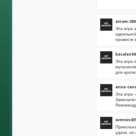
avram-200
Эта игра 
идеальной
провести 
bacalao56
Эта игра 
мультипле
для кратк
anna-tan
Эта игра 
Замечател
Рекоменду
avensis43
Прикольна
удачи, но