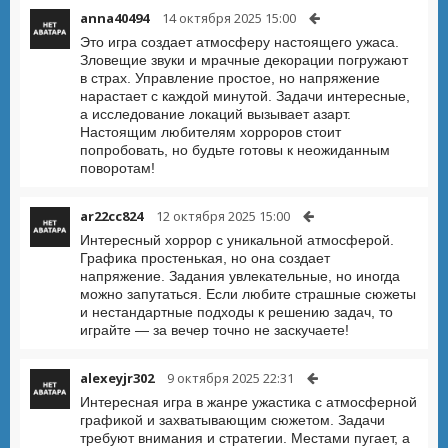
anna40494
14 октября 2025 15:00
Это игра создает атмосферу настоящего ужаса.
Зловещие звуки и мрачные декорации погружают
в страх. Управление простое, но напряжение
нарастает с каждой минутой. Задачи интересные,
а исследование локаций вызывает азарт.
Настоящим любителям хорроров стоит
попробовать, но будьте готовы к неожиданным
поворотам!
ar22cc824
12 октября 2025 15:00
Интересный хоррор с уникальной атмосферой.
Графика простенькая, но она создает
напряжение. Задания увлекательные, но иногда
можно запутаться. Если любите страшные сюжеты
и нестандартные подходы к решению задач, то
играйте — за вечер точно не заскучаете!
alexeyjr302
9 октября 2025 22:31
Интересная игра в жанре ужастика с атмосферной
графикой и захватывающим сюжетом. Задачи
требуют внимания и стратегии. Местами пугает, а