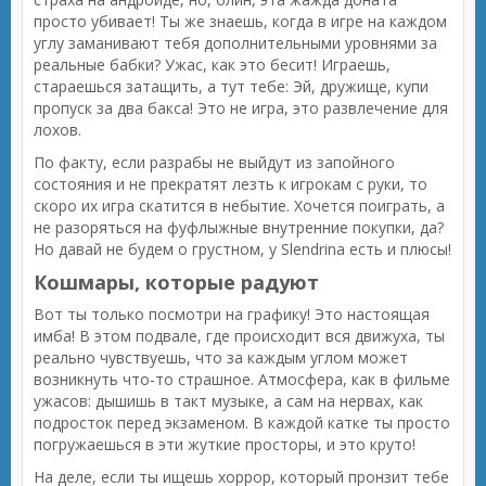
просто убивает! Ты же знаешь, когда в игре на каждом
углу заманивают тебя дополнительными уровнями за
реальные бабки? Ужас, как это бесит! Играешь,
стараешься затащить, а тут тебе: Эй, дружище, купи
пропуск за два бакса! Это не игра, это развлечение для
лохов.
По факту, если разрабы не выйдут из запойного
состояния и не прекратят лезть к игрокам с руки, то
скоро их игра скатится в небытие. Хочется поиграть, а
не разоряться на фуфлыжные внутренние покупки, да?
Но давай не будем о грустном, у Slendrina есть и плюсы!
Кошмары, которые радуют
Вот ты только посмотри на графику! Это настоящая
имба! В этом подвале, где происходит вся движуха, ты
реально чувствуешь, что за каждым углом может
возникнуть что-то страшное. Атмосфера, как в фильме
ужасов: дышишь в такт музыке, а сам на нервах, как
подросток перед экзаменом. В каждой катке ты просто
погружаешься в эти жуткие просторы, и это круто!
На деле, если ты ищешь хоррор, который пронзит тебе