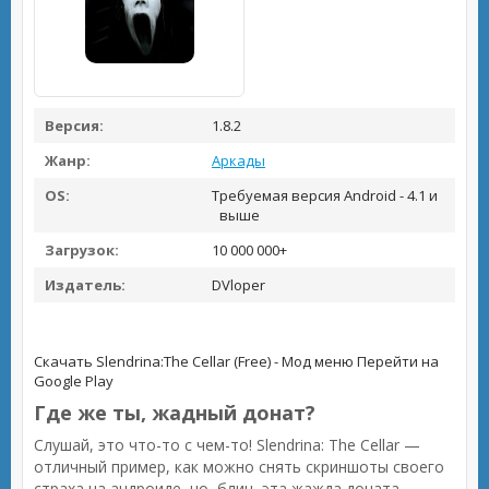
Версия:
1.8.2
Жанр:
Аркады
OS:
Требуемая версия Android - 4.1 и
выше
Загрузок:
10 000 000+
Издатель:
DVloper
Скачать Slendrina:The Cellar (Free) - Мод меню
Перейти на
Google Play
Где же ты, жадный донат?
Слушай, это что-то с чем-то! Slendrina: The Cellar —
отличный пример, как можно снять скриншоты своего
страха на андроиде, но, блин, эта жажда доната