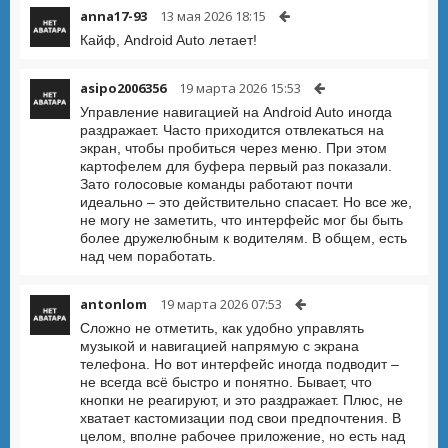
anna17-93
13 мая 2026 18:15
Кайф, Android Auto летает!
asipo2006356
19 марта 2026 15:53
Управление навигацией на Android Auto иногда
раздражает. Часто приходится отвлекаться на
экран, чтобы пробиться через меню. При этом
картофелем для буфера первый раз показали.
Зато голосовые команды работают почти
идеально – это действительно спасает. Но все же,
не могу не заметить, что интерфейс мог бы быть
более дружелюбным к водителям. В общем, есть
над чем поработать.
antonlom
19 марта 2026 07:53
Сложно не отметить, как удобно управлять
музыкой и навигацией напрямую с экрана
телефона. Но вот интерфейс иногда подводит –
не всегда всё быстро и понятно. Бывает, что
кнопки не реагируют, и это раздражает. Плюс, не
хватает кастомизации под свои предпочтения. В
целом, вполне рабочее приложение, но есть над