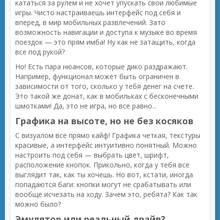
кататься за рулем и не хочет упускать свои любимые
игры. Чисто настраиваешь интерфейс под себя и
вперед, в мир мобильных развлечений. Зато
возможность навигации и доступа к музыке во время
поездок — это прям имба! Ну как не затащить, когда
все под рукой?
Но! Есть пара нюансов, которые дико раздражают.
Например, функционал может быть ограничен в
зависимости от того, сколько у тебя денег на счете.
Это такой же донат, как в мобильках с бесконечными
шмотками! Да, это не игра, но все равно...
Графика на высоте, но не без косяков
С визуалом все прямо кайф! Графика четкая, текстуры
красивые, а интерфейс интуитивно понятный. Можно
настроить под себя — выбрать цвет, шрифт,
расположение кнопок. Прикольно, когда у тебя всё
выглядит так, как ты хочешь. Но вот, кстати, иногда
попадаются баги: кнопки могут не срабатывать или
вообще исчезать на ходу. Зачем это, ребята? Как так
можно было?
Эмулятор или реальный драйв?