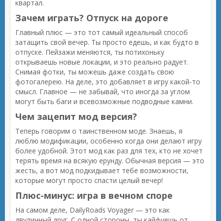
квартал.
Зачем играть? Отпуск на дороге
Главный плюс — это тот самый идеальный способ
затащить свой вечер. Ты просто едешь, и как будто в
отпуске. Пейзажи меняются, ты потихоньку
открываешь новые локации, и это реально радует.
Снимая фотки, ты можешь даже создать свою
фотогалерею. На деле, это добавляет в игру какой-то
смысл. Главное — не забывай, что иногда за углом
могут быть баги и всевозможные подводные камни.
Чем зацепит мод версия?
Теперь говорим о таинственном моде. Знаешь, я
люблю модификации, особенно когда они делают игру
более удобной. Этот мод как раз для тех, кто не хочет
терять время на всякую ерунду. Обычная версия — это
жесть, а вот мод подкидывает тебе возможности,
которые могут просто спасти целый вечер!
Плюс-минус: игра в вечном споре
На самом деле, DailyRoads Voyager — это как
двуличный друг. С одной стороны, ты кайфуешь от