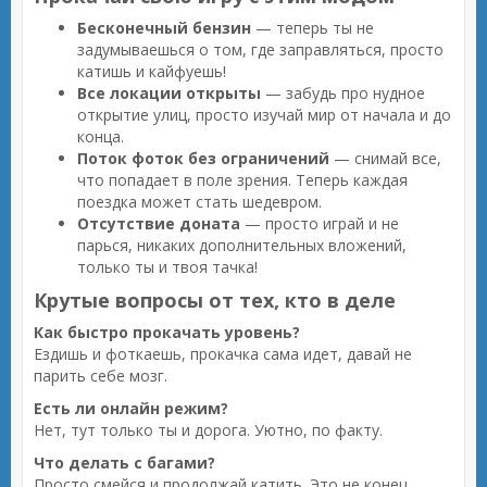
Бесконечный бензин
— теперь ты не
задумываешься о том, где заправляться, просто
катишь и кайфуешь!
Все локации открыты
— забудь про нудное
открытие улиц, просто изучай мир от начала и до
конца.
Поток фоток без ограничений
— снимай все,
что попадает в поле зрения. Теперь каждая
поездка может стать шедевром.
Отсутствие доната
— просто играй и не
парься, никаких дополнительных вложений,
только ты и твоя тачка!
Крутые вопросы от тех, кто в деле
Как быстро прокачать уровень?
Ездишь и фоткаешь, прокачка сама идет, давай не
парить себе мозг.
Есть ли онлайн режим?
Нет, тут только ты и дорога. Уютно, по факту.
Что делать с багами?
Просто смейся и продолжай катить. Это не конец