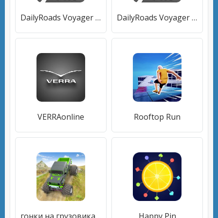
DailyRoads Voyager Pro
DailyRoads Voyager Pro
VERRAonline
Rooftop Run
гонки на грузовиках-монстрах
Happy Pin