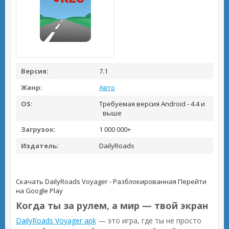
Версия:
7.1
Жанр:
Авто
OS:
Требуемая версия Android - 4.4 и
выше
Загрузок:
1 000 000+
Издатель:
DailyRoads
Скачать DailyRoads Voyager - Разблокированная
Перейти
на Google Play
Когда ты за рулем, а мир — твой экран
DailyRoads Voyager apk
— это игра, где ты не просто