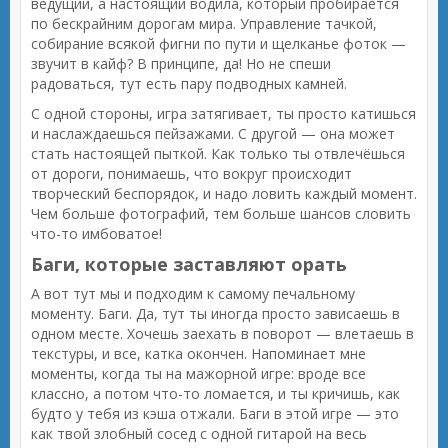
ведущий, а настоящий водила, который пробирается
по бескрайним дорогам мира. Управление тачкой,
собирание всякой фигни по пути и щелканье фоток —
звучит в кайф? В принципе, да! Но не спеши
радоваться, тут есть пару подводных камней.
С одной стороны, игра затягивает, ты просто катишься
и наслаждаешься пейзажами. С другой — она может
стать настоящей пыткой. Как только ты отвлечёшься
от дороги, понимаешь, что вокруг происходит
творческий беспорядок, и надо ловить каждый момент.
Чем больше фотографий, тем больше шансов словить
что-то имбоватое!
Баги, которые заставляют орать
А вот тут мы и подходим к самому печальному
моменту. Баги. Да, тут ты иногда просто зависаешь в
одном месте. Хочешь заехать в поворот — влетаешь в
текстуры, и все, катка окончен. Напоминает мне
моменты, когда ты на мажорной игре: вроде все
классно, а потом что-то ломается, и ты кричишь, как
будто у тебя из кэша отжали. Баги в этой игре — это
как твой злобный сосед с одной гитарой на весь