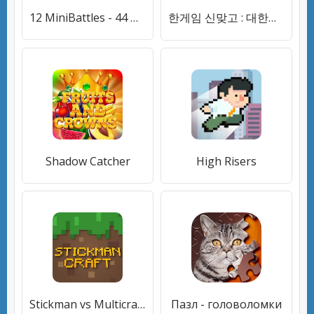
12 MiniBattles - 44 мини-игр для 2 игроков
한게임 신맞고 : 대한민국 원조 고스톱
Shadow Catcher
High Risers
Stickman vs Multicraft: Survival Craft Pocket
Пазл - головоломки