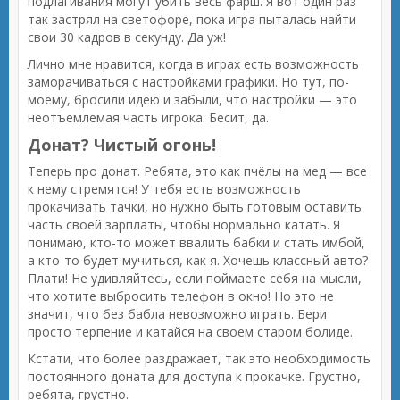
подлагивания могут убить весь фарш. Я вот один раз
так застрял на светофоре, пока игра пыталась найти
свои 30 кадров в секунду. Да уж!
Лично мне нравится, когда в играх есть возможность
заморачиваться с настройками графики. Но тут, по-
моему, бросили идею и забыли, что настройки — это
неотъемлемая часть игрока. Бесит, да.
Донат? Чистый огонь!
Теперь про донат. Ребята, это как пчёлы на мед — все
к нему стремятся! У тебя есть возможность
прокачивать тачки, но нужно быть готовым оставить
часть своей зарплаты, чтобы нормально катать. Я
понимаю, кто-то может ввалить бабки и стать имбой,
а кто-то будет мучиться, как я. Хочешь классный авто?
Плати! Не удивляйтесь, если поймаете себя на мысли,
что хотите выбросить телефон в окно! Но это не
значит, что без бабла невозможно играть. Бери
просто терпение и катайся на своем старом болиде.
Кстати, что более раздражает, так это необходимость
постоянного доната для доступа к прокачке. Грустно,
ребята, грустно.