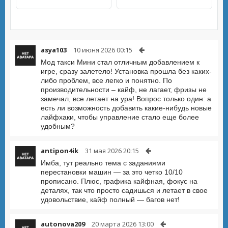
asya103
10 июня 2026 00:15
Мод такси Мини стал отличным добавлением к
игре, сразу залетело! Установка прошла без каких-
либо проблем, все легко и понятно. По
производительности – кайф, не лагает, фризы не
замечал, все летает на ура! Вопрос только один: а
есть ли возможность добавить какие-нибудь новые
лайфхаки, чтобы управление стало еще более
удобным?
antipon4ik
31 мая 2026 20:15
Имба, тут реально тема с заданиями
перестановки машин — за это четко 10/10
прописано. Плюс, графика кайфная, фокус на
деталях, так что просто садишься и летает в свое
удовольствие, кайф полный — багов нет!
autonova209
20 марта 2026 13:00