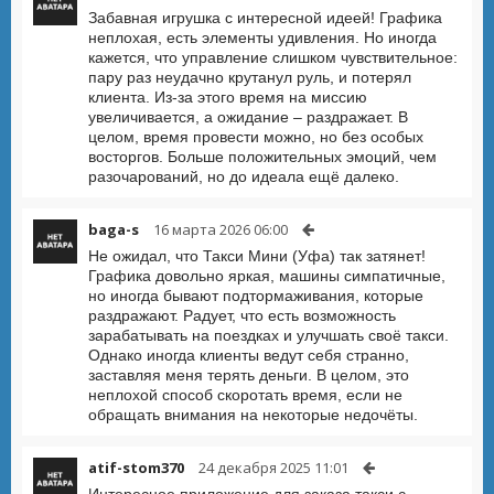
Забавная игрушка с интересной идеей! Графика
неплохая, есть элементы удивления. Но иногда
кажется, что управление слишком чувствительное:
пару раз неудачно крутанул руль, и потерял
клиента. Из-за этого время на миссию
увеличивается, а ожидание – раздражает. В
целом, время провести можно, но без особых
восторгов. Больше положительных эмоций, чем
разочарований, но до идеала ещё далеко.
baga-s
16 марта 2026 06:00
Не ожидал, что Такси Мини (Уфа) так затянет!
Графика довольно яркая, машины симпатичные,
но иногда бывают подтормаживания, которые
раздражают. Радует, что есть возможность
зарабатывать на поездках и улучшать своё такси.
Однако иногда клиенты ведут себя странно,
заставляя меня терять деньги. В целом, это
неплохой способ скоротать время, если не
обращать внимания на некоторые недочёты.
atif-stom370
24 декабря 2025 11:01