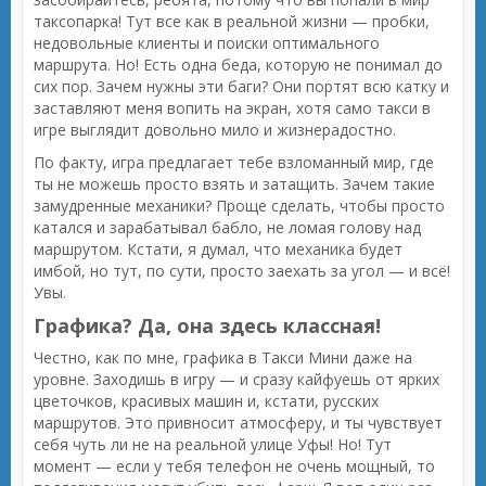
таксопарка! Тут все как в реальной жизни — пробки,
недовольные клиенты и поиски оптимального
маршрута. Но! Есть одна беда, которую не понимал до
сих пор. Зачем нужны эти баги? Они портят всю катку и
заставляют меня вопить на экран, хотя само такси в
игре выглядит довольно мило и жизнерадостно.
По факту, игра предлагает тебе взломанный мир, где
ты не можешь просто взять и затащить. Зачем такие
замудренные механики? Проще сделать, чтобы просто
катался и зарабатывал бабло, не ломая голову над
маршрутом. Кстати, я думал, что механика будет
имбой, но тут, по сути, просто заехать за угол — и всё!
Увы.
Графика? Да, она здесь классная!
Честно, как по мне, графика в Такси Мини даже на
уровне. Заходишь в игру — и сразу кайфуешь от ярких
цветочков, красивых машин и, кстати, русских
маршрутов. Это привносит атмосферу, и ты чувствует
себя чуть ли не на реальной улице Уфы! Но! Тут
момент — если у тебя телефон не очень мощный, то