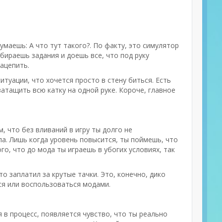
умаешь: А что тут такого?. По факту, это симулятор
абираешь задания и доешь все, что под руку
ацепить.
итуации, что хочется просто в стену биться. Есть
затащить всю катку на одной руке. Короче, главное
м, что без вливаний в игру ты долго не
а. Лишь когда уровень повысится, ты поймешь, что
ого, что до мода ты играешь в убогих условиях, так
то заплатил за крутые тачки. Это, конечно, дико
ься или воспользоваться модами.
я в процесс, появляется чувство, что ты реально