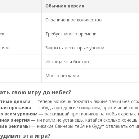
Обычная версия
Ограниченное количество
ек
Требует много времени
вням
Закрыты некоторые уровни
Истощается быстро
Много рекламы
ать свою игру до небес?
тные деньги
— теперь можешь покупать любые тачки без огра
ная прокачка
— забудь про долгие ожидания, прокачивай свою 
ко всем уровням
— раскидывай противников на любых аренах, н
чная энергия
— ни капли не устанешь, катайся сколько хочешь 
вие рекламы
— никакие баннеры тебя не будут отвлекать от и
 удивит эта игра?