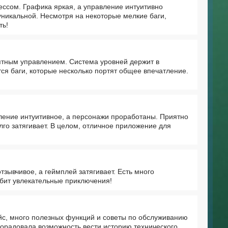
ессом. Графика яркая, а управление интуитивно
уникальной. Несмотря на некоторые мелкие баги,
ть!
нятным управлением. Система уровней держит в
ся баги, которые несколько портят общее впечатление.
ение интуитивное, а персонажи проработаны. Приятно
лго затягивает. В целом, отличное приложение для
отзывчивое, а геймплей затягивает. Есть много
любит увлекательные приключения!
с, много полезных функций и советы по обслуживанию
Порадовала возможность вести историю технического