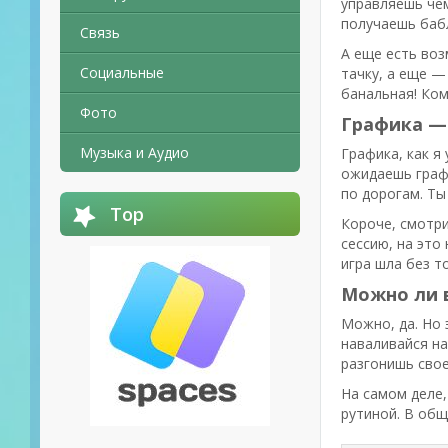
управляешь чем
получаешь бабл
Связь
А еще есть воз
Социальные
тачку, а еще —
банальная! Ком
Фото
Графика — 
Музыка и Аудио
Графика, как я
ожидаешь графи
по дорогам. Ты
Top
Короче, смотри
сессию, на это
игра шла без т
Можно ли 
Можно, да. Но 
наваливайся на
разгонишь свое
На самом деле,
рутиной. В общ