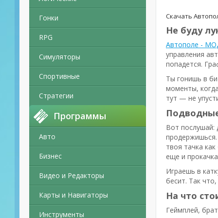
Скачать Автопол
Гонки
Не буду лу
RPG
Автополе - МО
управления авт
Симуляторы
попадется. Гра
Спортивные
Ты гонишь в би
моменты, когда
Стратегии
тут — не упуст
Подводные 
Программы
Вот послушай: 
Авто
продержишься. 
твоя тачка как
Бизнес
еще и прокачка
Играешь в катк
Видео и Редакторы
бесит. Так что
На что сто
Карты и Навигаторы
Геймплей, брат
Инструменты