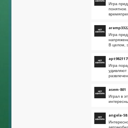
Игра пред
понятное.
времяпреп
aramp332
Игра пред
напряжени
В целом, 
apt982117
Игра пора
удивляют 
развлечен
asem-801
Играл в э
интересны
angela-58
Интересно
автомобил