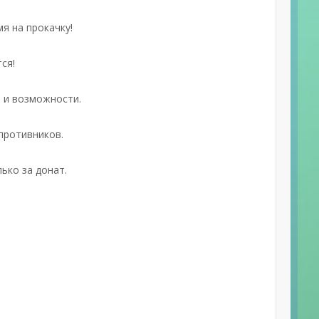
я на прокачку!
ся!
я и возможности.
противников.
ько за донат.