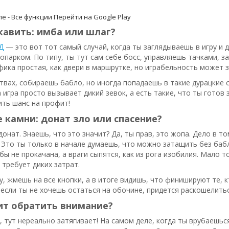
е - Все функции
Перейти на Google Play
кавить: имба или шлаг?
Д
— это вот тот самый случай, когда ты заглядываешь в игру и д
опарком. По типу, ты тут сам себе босс, управляешь тачками, з
фика простая, как двери в маршрутке, но играбельность может з
твах, собираешь бабло, но иногда попадаешь в такие дурацкие с
 игра просто вызывает дикий зевок, а есть такие, что ты готов 
ить шанс на профит!
камни: донат зло или спасение?
донат. Знаешь, что это значит? Да, ты прав, это жопа. Дело в то
Это ты только в начале думаешь, что можно затащить без бабл
 бы не прокачана, а враги сыпятся, как из рога изобилия. Мало т
 требует диких затрат.
у, жмешь на все кнопки, а в итоге видишь, что финишируют те, к
, если ты не хочешь остаться на обочине, придется раскошелит
ит обратить внимание?
, тут нереально затягивает! На самом деле, когда ты врубаешьс