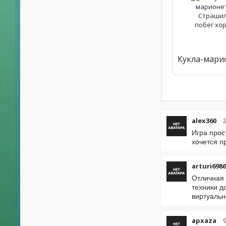
alex360
Игра прос
хочется п
arturi698
Отличная 
техники д
виртуальн
apxaza