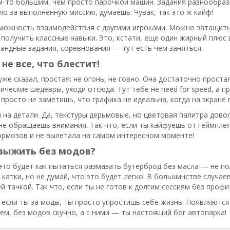
-то большим, чем просто парочкой машин. Задания разнообразны
о за выполненную миссию, думаешь: Чувак, так это ж кайф!
можность взаимодействия с другими игроками. Можно затащить 
 получить классные навыки. Это, кстати, еще один жирный плюс в
андные задания, соревнования — тут есть чем заняться.
не все, что блестит!
 уже сказал, простая: не огонь, не говно. Она достаточно проста
ческие шедевры, уходи отсюда. Тут тебе не need for speed, а п
 просто не заметишь, что графика не идеальна, когда на экране
 на детали. Да, текстуры дерьмовые, но цветовая палитра дово
 не обращаешь внимания. Так что, если ты кайфуешь от геймпле
ормозов и не вылетала на самом интересном моменте!
выжить без модов?
это будет как пытаться размазать бутерброд без масла — не по
 катки, но не думай, что это будет легко. В большинстве случа
й тачкой. Так что, если ты не готов к долгим сессиям без проф
 если ты за моды, ты просто упростишь себе жизнь. Появляются
ем, без модов скучно, а с ними — ты настоящий бог автопарка!