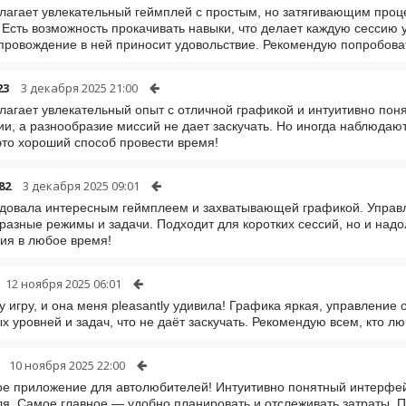
лагает увлекательный геймплей с простым, но затягивающим проц
 Есть возможность прокачивать навыки, что делает каждую сессию 
ровождение в ней приносит удовольствие. Рекомендую попробова
23
3 декабря 2025 21:00
лагает увлекательный опыт с отличной графикой и интуитивно по
и, а разнообразие миссий не дает заскучать. Но иногда наблюдают
это хороший способ провести время!
82
3 декабря 2025 09:01
довала интересным геймплеем и захватывающей графикой. Управл
разные режимы и задачи. Подходит для коротких сессий, но и надо
ия в любое время!
12 ноября 2025 06:01
ту игру, и она меня pleasantly удивила! Графика яркая, управление 
х уровней и задач, что не даёт заскучать. Рекомендую всем, кто 
10 ноября 2025 22:00
е приложение для автолюбителей! Интуитивно понятный интерфей
я. Самое главное — удобно планировать и отслеживать затраты. 