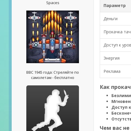
Spaces
Параметр
Деньги
Прокачка тач
Доступ к уро
Энергия
Реклама
ВВС 1945 года: Стреляйте по
самолетам - бесплатно
Как прокач
Безлими
Мгновен
Доступ 
Бесконе
Отсутст
Чем вас не