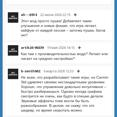
ali---d614
22 июня 2026 22:15
Этот мод просто пушка! Добавляет такие
улучшения и новые фишки, что игра летает,
кайфую от каждой сессии – заточка пушка, багов
нет!
artik26-96339
19 мая 2026 14:15
Как там с производительностью мода? Летает или
лагает на средних настройках?
b-smith602
6 марта 2026 12:53
Не знаю, кто разрабатывает такие игры, но Carmin
Std удивляет своими нестандартными уровнями.
Хорошо, что управление довольно интуитивное –
быстро разбираешься. Однако иногда графика
смотрится не очень, как будто в спешке делали.
Звуковые эффекты тоже могли бы быть
разнообразнее. В целом, не скажу, что это
шедевр, но время скоротать можно.