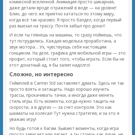
комиксной вселенной. Анимация просто шикарная,
даже детали вроде отражений в воде — на уровне!
Блин, до чего же приятно кататься по этому миру,
когда всё так красиво. Я просто балдел, когда первый
раз выехал на трассу. Почти забыл про донат!
И если ты глянешь на машины, то сразу поймешь, что
тут потрудились. Каждая моделька проработана, а
звук мотора… Ух, чувствуешь себя настоящим
гонщиком. На деле, графика для мобильной игры — это
профит, который стоит того, чтобы играть. Если бы не
этот донатный ад, я бы залип надолго!
Сложно, но интересно
Геймплей в Carmin Std заставляет думать. Здесь не так
просто взять и затащить. Надо хорошо изучить
трассы, прокачивать тачки, а иногда даже менять
стиль игры. Есть моменты, когда нужно тащить на
скорости, а в других — за счет контроля. Это как
шахматы на колесах! Тут нужна стратегия, и за это я
уважаю игру!
Но будь готов к багам. Бывают моменты, когда игра
просто зависает или лагает, а ты стоишь как дурак, не