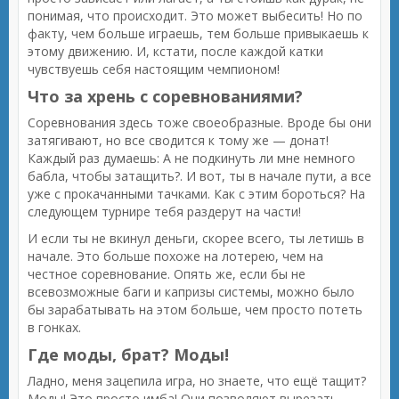
понимая, что происходит. Это может выбесить! Но по
факту, чем больше играешь, тем больше привыкаешь к
этому движению. И, кстати, после каждой катки
чувствуешь себя настоящим чемпионом!
Что за хрень с соревнованиями?
Соревнования здесь тоже своеобразные. Вроде бы они
затягивают, но все сводится к тому же — донат!
Каждый раз думаешь: А не подкинуть ли мне немного
бабла, чтобы затащить?. И вот, ты в начале пути, а все
уже с прокачанными тачками. Как с этим бороться? На
следующем турнире тебя раздерут на части!
И если ты не вкинул деньги, скорее всего, ты летишь в
начале. Это больше похоже на лотерею, чем на
честное соревнование. Опять же, если бы не
всевозможные баги и капризы системы, можно было
бы зарабатывать на этом больше, чем просто потеть
в гонках.
Где моды, брат? Моды!
Ладно, меня зацепила игра, но знаете, что ещё тащит?
Моды! Это просто имба! Они позволяют вырезать