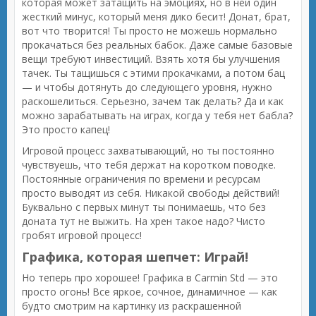
которая может затащить на эмоциях, но в ней один
жесткий минус, который меня дико бесит! Донат, брат,
вот что творится! Ты просто не можешь нормально
прокачаться без реальных бабок. Даже самые базовые
вещи требуют инвестиций. Взять хотя бы улучшения
тачек. Ты тащишься с этими прокачками, а потом бац
— и чтобы дотянуть до следующего уровня, нужно
раскошелиться. Серьезно, зачем так делать? Да и как
можно зарабатывать на играх, когда у тебя нет бабла?
Это просто капец!
Игровой процесс захватывающий, но ты постоянно
чувствуешь, что тебя держат на коротком поводке.
Постоянные ограничения по времени и ресурсам
просто выводят из себя. Никакой свободы действий!
Буквально с первых минут ты понимаешь, что без
доната тут не выжить. На хрен такое надо? Чисто
гробят игровой процесс!
Графика, которая шепчет: Играй!
Но теперь про хорошее! Графика в Carmin Std — это
просто огонь! Все яркое, сочное, динамичное — как
будто смотрим на картинку из раскрашенной