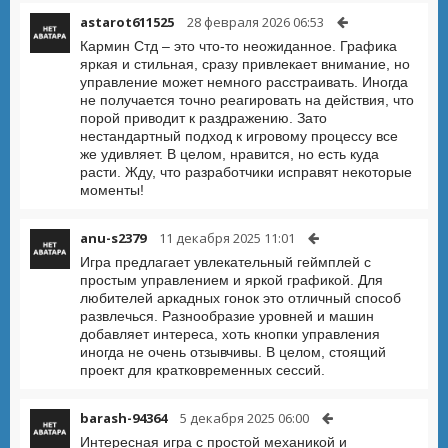
astarot611525
28 февраля 2026 06:53
Кармин Стд – это что-то неожиданное. Графика
яркая и стильная, сразу привлекает внимание, но
управление может немного расстраивать. Иногда
не получается точно реагировать на действия, что
порой приводит к раздражению. Зато
нестандартный подход к игровому процессу все
же удивляет. В целом, нравится, но есть куда
расти. Жду, что разработчики исправят некоторые
моменты!
anu-s2379
11 декабря 2025 11:01
Игра предлагает увлекательный геймплей с
простым управлением и яркой графикой. Для
любителей аркадных гонок это отличный способ
развлечься. Разнообразие уровней и машин
добавляет интереса, хоть кнопки управления
иногда не очень отзывчивы. В целом, стоящий
проект для кратковременных сессий.
barash-94364
5 декабря 2025 06:00
Интересная игра с простой механикой и