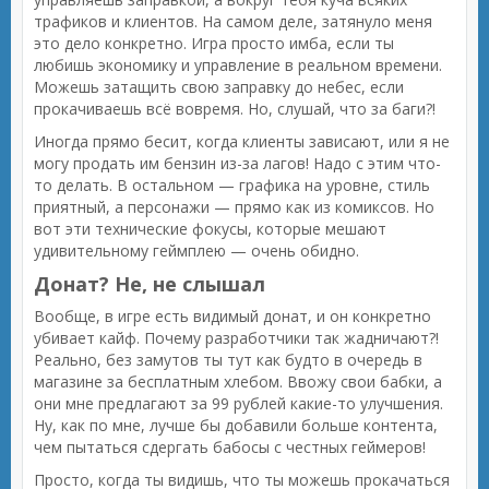
трафиков и клиентов. На самом деле, затянуло меня
это дело конкретно. Игра просто имба, если ты
любишь экономику и управление в реальном времени.
Можешь затащить свою заправку до небес, если
прокачиваешь всё вовремя. Но, слушай, что за баги?!
Иногда прямо бесит, когда клиенты зависают, или я не
могу продать им бензин из-за лагов! Надо с этим что-
то делать. В остальном — графика на уровне, стиль
приятный, а персонажи — прямо как из комиксов. Но
вот эти технические фокусы, которые мешают
удивительному геймплею — очень обидно.
Донат? Не, не слышал
Вообще, в игре есть видимый донат, и он конкретно
убивает кайф. Почему разработчики так жадничают?!
Реально, без замутов ты тут как будто в очередь в
магазине за бесплатным хлебом. Ввожу свои бабки, а
они мне предлагают за 99 рублей какие-то улучшения.
Ну, как по мне, лучше бы добавили больше контента,
чем пытаться сдергать бабосы с честных геймеров!
Просто, когда ты видишь, что ты можешь прокачаться