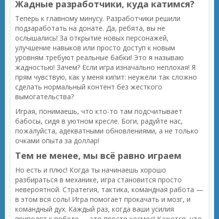
Жадные разработчики, куда катимся?
Теперь к главному минусу. Разработчики решили
подзаработать на донате. Да, ребята, вы не
ослышались! За открытие новых персонажей,
улучшение навыков или просто доступ к новым
уровням требуют реальные бабки! Это я называю
жадностью! Зачем? Если игра изначально неплохая! Я
прям чувствую, как у меня кипит: неужели так сложно
сделать нормальный контент без жесткого
вымогательства?
Играя, понимаешь, что кто-то там подсчитывает
бабосы, сидя в уютном кресле. Боги, радуйте нас,
пожалуйста, адекватными обновлениями, а не только
очками опыта за доллар!
Тем не менее, мы всё равно играем
Но есть и плюс! Когда ты начинаешь хорошо
разбираться в механике, игра становится просто
невероятной. Стратегия, тактика, командная работа —
в этом вся соль! Игра помогает прокачать и мозг, и
командный дух. Каждый раз, когда ваши усилия
приводят к победе — это просто космос! Кажется, что