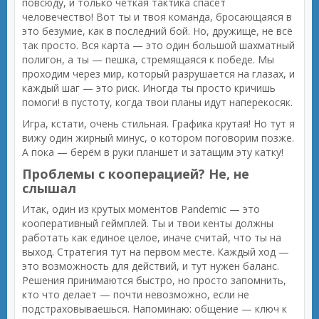
повсюду, и только четкая тактика спасет
человечество! Вот ты и твоя команда, бросающаяся в
это безумие, как в последний бой. Но, дружище, не всё
так просто. Вся карта — это один большой шахматный
полигон, а ты — пешка, стремящаяся к победе. Мы
проходим через мир, который разрушается на глазах, и
каждый шаг — это риск. Иногда ты просто кричишь
помоги! в пустоту, когда твои планы идут наперекосяк.
Игра, кстати, очень стильная. Графика крутая! Но тут я
вижу один жирный минус, о котором поговорим позже.
А пока — берём в руки планшет и затащим эту катку!
Проблемы с кооперацией? Не, не
слышал
Итак, один из крутых моментов Pandemic — это
кооперативный геймплей. Ты и твои кенты должны
работать как единое целое, иначе считай, что ты на
выход. Стратегия тут на первом месте. Каждый ход —
это возможность для действий, и тут нужен баланс.
Решения принимаются быстро, но просто запомнить,
кто что делает — почти невозможно, если не
подстраховываешься. Напоминаю: общение — ключ к