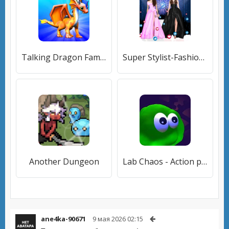
Talking Dragon Family
Super Stylist-Fashion Games
Another Dungeon
Lab Chaos - Action packed platforming speedrun
ane4ka-90671
9 мая 2026 02:15