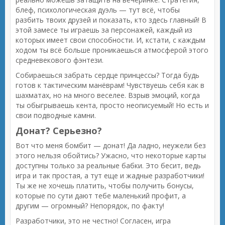
блеф, психологическая дуэль — тут всё, чтобы
разбить твоих друзей и показать, кто здесь главный! В
этой замесе ты играешь за персонажей, каждый из
которых имеет свои способности. И, кстати, с каждым
ходом ты всё больше проникаешься атмосферой этого
средневекового фэнтези.
Собираешься забрать сердце принцессы? Тогда будь
готов к тактическим манёврам! Чувствуешь себя как в
шахматах, но на много веселее. Взрыв эмоций, когда
ты обыгрываешь кента, просто неописуемый! Но есть и
свои подводные камни.
Донат? Серьезно?
Вот что меня бомбит — донат! Да ладно, неужели без
этого нельзя обойтись? Ужасно, что некоторые карты
доступны только за реальные бабки. Это бесит, ведь
игра и так простая, а тут еще и жадные разработчики!
Ты же не хочешь платить, чтобы получить бонусы,
которые по сути дают тебе маленький профит, а
другим — огромный? Непорядок, по факту!
Разработчики, это не честно! Согласен, игра