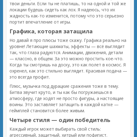
твои деньги. Если ты не платишь, то на одной и той же
локации будешь сидеть как лох. Я надеюсь, что их
жадность как-то изменится, потому что это серьезно
портит впечатление от игры.
Графика, которая затащила
Но давай я про плюсы тоже скажу. Графика реально на
уровне! Летающие шахматы, эффекты — всё выглядит
так, что глаза радуются. Анимации, движения, детали
— классно, в общем. За это можно простить кое-что.
Когда ты смотришь на доску, это как полет в космос. Я
охренел, как это стильно выглядит. Красивая подача —
это всегда профит.
Плюс, музычка под дурацкие сражения тоже в тему.
Битва звучит круто, и ты как бы погружаешься в
атмосферу, где ходят не просто фигуры, а настоящие
воины. Это заставляет затащить в каждой катке —
геймплей становится более живым.
Четыре стиля — один победитель
Каждый игрок может выбирать свой стиль:
агрессивный, защитный, хитрый или пофигист.