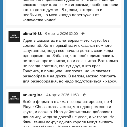
сложно следить за всеми игроками, особенно если
кто-то долго думает. В целом, интересно и
необычно, но мозг иногда перегружен от
количества ходов!
alina10-88
9 марта 2026 02:00
Идея в шахматах на четверых – это круто, без
сомнений. Хотя первый матч оказался немного
запутанным, когда все начали делать свои ходы
одновременно. Забавно, что необходимо ловить
не только противников, но и союзников. Вот только
не всегда понятно, кто тут друг, а кто враг.
Графика, в принципе, неплохая, но не хватает
разнообразия на доске. В целом, можно поиграть
для разнообразия, но надо подготовиться к хаосу.
ankurgina
4 марта 2026 11:53
Выбор формата шахмат всегда интересен, но 4
Player Chess оказывается, что одновременно и
круто, и сложно. Игра действительно добавляет
динамику, когда за доской не двое, а четверо. Но,
блин, танцы вокруг одного короля могут вызвать
кучу неразберихи. Иногда теряешь нить