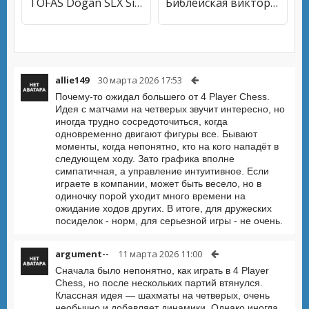
TOFAS Dogan SLX Simulation
Библейская викторина
allie149
30 марта 2026 17:53
Почему-то ожидал большего от 4 Player Chess.
Идея с матчами на четверых звучит интересно, но
иногда трудно сосредоточиться, когда
одновременно двигают фигуры все. Бывают
моменты, когда непонятно, кто на кого нападёт в
следующем ходу. Зато графика вполне
симпатичная, а управление интуитивное. Если
играете в компании, может быть весело, но в
одиночку порой уходит много времени на
ожидание ходов других. В итоге, для дружеских
посиделок - норм, для серьезной игры - не очень.
argument--
11 марта 2026 11:00
Сначала было непонятно, как играть в 4 Player
Chess, но после нескольких партий втянулся.
Классная идея — шахматы на четверых, очень
необычно и добавляет динамики. Однако иногда