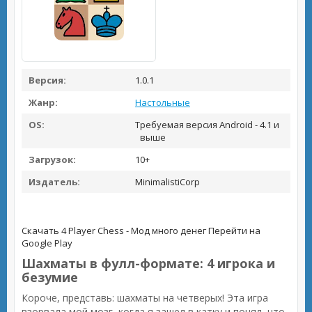
Версия:
1.0.1
Жанр:
Настольные
OS:
Требуемая версия Android - 4.1 и
выше
Загрузок:
10+
Издатель:
MinimalistiCorp
Скачать 4 Player Chess - Мод много денег
Перейти на
Google Play
Шахматы в фулл-формате: 4 игрока и
безумие
Короче, представь: шахматы на четверых! Эта игра
взорвала мой мозг, когда я зашел в катку и понял, что