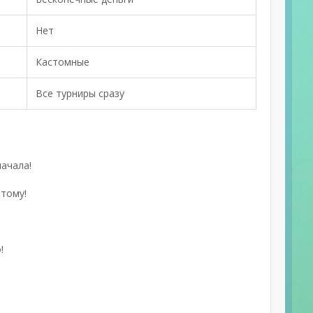
Нет
Кастомные
Все турниры сразу
начала!
тому!
!