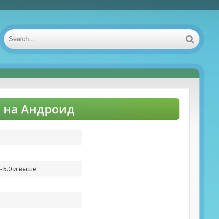
т на Андроид
- 5.0 и выше