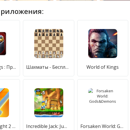
приложения:
Clash of Kings : Празднование юбилея
Шахматы - Бесплатная Стратегия Настольная Игра
World of Kings
Nonstop Knight 2 - Action RPG
Incredible Jack: Jump & Run
Forsaken World: Gods&Demons