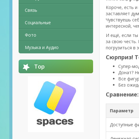
Короче, есть и
Связь
заставляет дум
Чувствуешь себ
Социальные
интересной, че
Фото
И ещё, если ты
за свою честь.
Музыка и Аудио
погрузиться в 
Сюрприз! Т
Top
Супер-мод
Донат? Не
Все фигур
Без ожида
Сравнение:
Параметр
Доступные ф
Денежная си