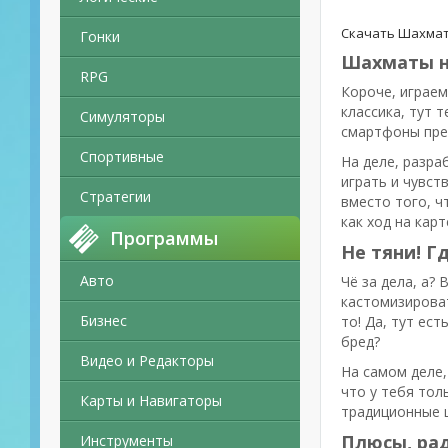
Скачать Шахматы
Гонки
Шахматы н
RPG
Короче, играе
классика, тут 
Симуляторы
смартфоны прев
Спортивные
На деле, разра
играть и чувст
Стратегии
вместо того, ч
как ход на карт
Программы
Не тяни! Г
Авто
Чё за дела, а?
кастомизироват
Бизнес
то! Да, тут ес
бред?
Видео и Редакторы
На самом деле,
что у тебя тол
Карты и Навигаторы
традиционные ш
Плюсы, рад
Инструменты