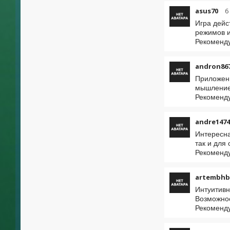
asus70
6
Игра дейс
режимов и
Рекоменду
andron86
Приложени
мышление.
Рекоменд
andre1474
Интересна
так и для
Рекоменду
artembh
Интуитивн
Возможнос
Рекоменду