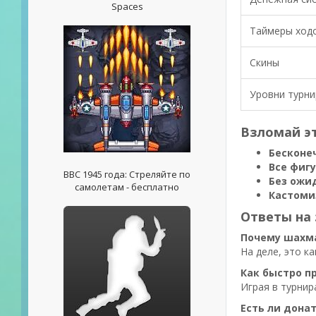
Spaces
Таймеры ход
Скины
Уровни турн
Взломай эт
Бесконе
Все фиг
ВВС 1945 года: Стреляйте по
Без ожи
самолетам - бесплатно
Кастоми
Ответы на
Почему шахма
На деле, это к
Как быстро п
Играя в турнир
Есть ли донат