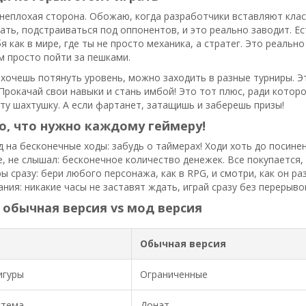
 неплохая сторона. Обожаю, когда разработчики вставляют класс
ать, подстраиваться под оппонентов, и это реально заводит. Е
я как в мире, где ты не просто механика, а стратег. Это реальн
м просто пойти за пешками.
 хочешь потянуть уровень, можно заходить в разные турниры. Эт
 Прокачай свои навыки и стань имбой! Это тот плюс, ради которо
эту шахтушку. А если фартанет, затащишь и заберешь призы!
о, что нужно каждому геймеру!
 на бесконечные ходы: забудь о таймерах! Ходи хоть до посинен
, не слышал: бесконечное количество денежек. Все покупается,
ы сразу: бери любого персонажа, как в RPG, и смотри, как он р
ния: никакие часы не заставят ждать, играй сразу без перерыво
 обычная версия vs мод версия
Обычная версия
игуры
Ограниченные
стема
Донат