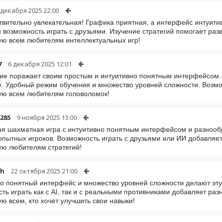
 декабря 2025 22:00
твительно увлекательная! Графика приятная, а интерфейс интуити
 возможность играть с друзьями. Изучение стратегий помогает разв
ю всем любителям интеллектуальных игр!
7
6 декабря 2025 12:01
е поражает своим простым и интуитивно понятным интерфейсом. И
 Удобный режим обучения и множество уровней сложности. Возмож
ую всем любителям головоломок!
285
9 ноября 2025 13:00
я шахматная игра с интуитивно понятным интерфейсом и разнооб
 опытных игроков. Возможность играть с друзьями или ИИ добавляе
ю любителям стратегий!
bh
22 октября 2025 21:00
о понятный интерфейс и множество уровней сложности делают эт
ть играть как с AI, так и с реальными противниками добавляет ра
ю всем, кто хочет улучшить свои навыки!