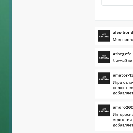
alex-bon
Мод непло
atbtgzfc
Чистый ка
amator-13
Игра отли
делают ее
добавляет
amoro260
Интересна
стратегии
добавляет