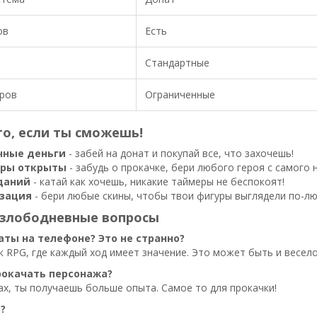
ов
Есть
Стандартные
иров
Ограниченные
о, если ты сможешь!
чные деньги
- забей на донат и покупай все, что захочешь!
уры открыты
- забудь о прокачке, бери любого героя с самого 
даний
- катай как хочешь, никакие таймеры не беспокоят!
зация
- бери любые скины, чтобы твои фигуры выглядели по-лю
 злободневные вопросы
ты на телефоне? Это не странно?
ак RPG, где каждый ход имеет значение. Это может быть и весело
рокачать персонажа?
ах, ты получаешь больше опыта. Самое то для прокачки!
?