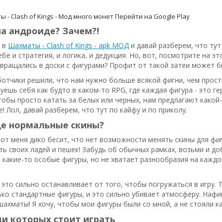
 - Clash of Kings - Мод много монет
Перейти на Google Play
а андроиде? Зачем?!
м в
Шахматы - Clash of Kings - apk МОД
и давай разберем, что тут
тебе и стратегия, и логика, и дедукция. Но, вот, посмотрите на 
ращались в доски с фигурами? Профит от такой затеи может б
ботчики решили, что нам нужно больше всякой фигни, чем прос
вуешь себя как будто в каком-то RPG, где каждая фигура - это г
тобы просто катать за белых или черных, нам предлагают какой-
е! Лол, давай разберем, что тут по кайфу и по приколу.
де нормальные скины?
 Вот меня дико бесит, что нет возможности менять скины для фи
ь своих ладей и пешек! Забудь об обычных рамках, возьми и доб
ть какие-то особые фигуры, но не хватает разнообразия на каждой
 это сильно останавливает от того, чтобы погружаться в игру.
ько стандартные фигуры, и это сильно убивает атмосферу. Нафиг,
ахматы! Я хочу, чтобы мои фигуры были со мной, а не стояли ка
и которых стоит играть