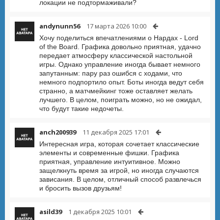
локации не подтормаживали?
andynunn56
17 марта 2026 10:00
Хочу поделиться впечатлениями о Нардах - Lord
of the Board. Графика довольно приятная, удачно
передает атмосферу классической настольной
игры. Однако управление иногда бывает немного
запутанным: пару раз ошибся с ходами, что
немного подпортило опыт. Боты иногда ведут себя
странно, а матчмейкинг тоже оставляет желать
лучшего. В целом, поиграть можно, но не ожидал,
что будут такие недочеты.
anch200939
11 декабря 2025 17:01
Интересная игра, которая сочетает классические
элементы и современные фишки. Графика
приятная, управление интуитивное. Можно
защелкнуть время за игрой, но иногда случаются
зависания. В целом, отличный способ развлечься
и бросить вызов друзьям!
asild39
1 декабря 2025 10:01