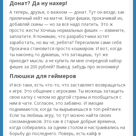
Донат? Да ну нахер!
А теперь, друзья, о важном — донат. Тут он везде, как
приличный хейт на матче. Бери фишки, прокачивай их,
добавляй скины — но за всё надо платить. Это ж
просто жесть! Хочешь нормальных фишек — извините,
заплатите. Я понимаю, что разработчики хотят
заработать, но вы чё, ребята? Пересилили сами себя.
Прокачка становится просто кошмаром. И вот, когда
ты наконец-то думаешь, что затащишь, тут же
приходит мысль: а не купить ли мне очередной набор
фишек за 200 рублей? Вывод: забудь про экономику!
Плюшки для геймеров
И всё-таки, есть что-то, что заставляет возвращаться
к игре. Это общение с игроками. Ты можешь затащить
свою катку с челом из другой страны и пообщаться с
ним в чате. Согласен, это забавно. И эмоции
поднимаются, когда ты вырываешься в топ-рейтинге.
Если ты любишь игру, то тут можно найти своих
сокомандников. Это как в старые добрые времена,
когда собирались за одним столом и настраивались на
борьбу до последнего. Поверь, есть кайф в