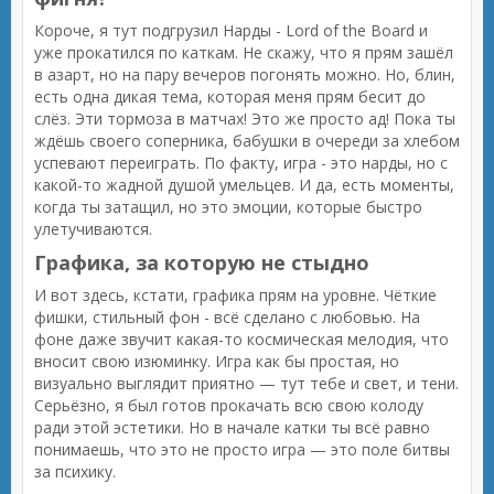
Короче, я тут подгрузил Нарды - Lord of the Board и
уже прокатился по каткам. Не скажу, что я прям зашёл
в азарт, но на пару вечеров погонять можно. Но, блин,
есть одна дикая тема, которая меня прям бесит до
слёз. Эти тормоза в матчах! Это же просто ад! Пока ты
ждёшь своего соперника, бабушки в очереди за хлебом
успевают переиграть. По факту, игра - это нарды, но с
какой-то жадной душой умельцев. И да, есть моменты,
когда ты затащил, но это эмоции, которые быстро
улетучиваются.
Графика, за которую не стыдно
И вот здесь, кстати, графика прям на уровне. Чёткие
фишки, стильный фон - всё сделано с любовью. На
фоне даже звучит какая-то космическая мелодия, что
вносит свою изюминку. Игра как бы простая, но
визуально выглядит приятно — тут тебе и свет, и тени.
Серьёзно, я был готов прокачать всю свою колоду
ради этой эстетики. Но в начале катки ты всё равно
понимаешь, что это не просто игра — это поле битвы
за психику.