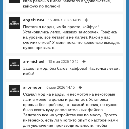
Игра реально имба! Залетело в удовольствие,
кайфую по полной!
angel13984
15 июня 2026 14:15
Поставил нарды, имба просто, кайфую!
Установились легко, никаких заморочек. Графика
на уровне, все летает и не лагает. Какой у вас
счетчик очков? У меня пока что кривенько выходит,
нужно привыкать.
an-michael
13 мая 2026 10:15
Зашел в мод, без багов, кайфово! Настолка летает,
имба!
artemoon
6 мая 2026 14:15
Скачал мод на нарды, и несмотря на некоторые
лаги в меню, в целом игра летает. Установка
прошла без проблем, тот самый топчик, не нужно
было юзать кучу дополнительных файлов.
Залетело все на устройстве как по маслу. Просто
интересно, есть ли у кого-то опыт с настроечками
для увеличения производительности, чтобы