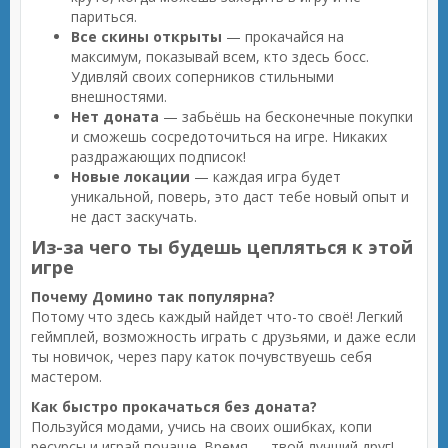
париться.
Все скины открыты
— прокачайся на
максимум, показывай всем, кто здесь босс.
Удивляй своих соперников стильными
внешностями.
Нет доната
— забьёшь на бесконечные покупки
и сможешь сосредоточиться на игре. Никаких
раздражающих подписок!
Новые локации
— каждая игра будет
уникальной, поверь, это даст тебе новый опыт и
не даст заскучать.
Из-за чего ты будешь цепляться к этой
игре
Почему Домино так популярна?
Потому что здесь каждый найдет что-то своё! Легкий
геймплей, возможность играть с друзьями, и даже если
ты новичок, через пару каток почувствуешь себя
мастером.
Как быстро прокачаться без доната?
Пользуйся модами, учись на своих ошибках, копи
ресурсы и играй почаще. Время — твой лучший друг!