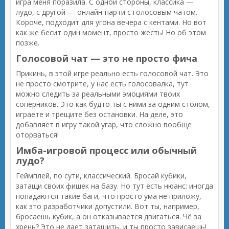
игра меня поразила. С одной стороны, классика —
лудо, с другой — онлайн-парти с голосовым чатом.
Короче, подходит для угона вечера с кентами. Но вот
как же бесит один момент, просто жесть! Но об этом
позже.
Голосовой чат — это не просто фича
Прикинь, в этой игре реально есть голосовой чат. Это
не просто смотрите, у нас есть голосовалка, тут
можно следить за реальными эмоциями твоих
соперников. Это как будто ты с ними за одним столом,
играете и трещите без остановки. На деле, это
добавляет в игру такой угар, что сложно вообще
оторваться!
Имба-игровой процесс или обычный
лудо?
Геймплей, по сути, классический. Бросай кубики,
затащи своих фишек на базу. Но тут есть нюанс: иногда
попадаются такие баги, что просто ума не приложу,
как это разработчики допустили. Вот ты, например,
бросаешь кубик, а он отказывается двигаться. Чё за
хрень? Это не дает затащить, и ты просто зависаешь!