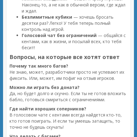
Наконец-то, а не как в обычной версии, где ждал
и ждал.
Безлимитные кубики
— хочешь бросать
десятки раз? Легко! У тебя теперь полный
контроль над игрой.
Голосовой чат без ограничений
— общайся с
кентами, как в жизни, и посылай всех, кто тебя
бесит!
Вопросы, на которые все хотят ответ
Почему так много багов?
Не знаю, может, разработчики просто не успевают их
фиксить. Или, может, им пофиг на отзыв игроков.
Можно ли играть без доната?
Да, но будет долго и скучно. Если ты не готов вложить
бабло, готовься смириться с ограничениями.
Где найти хороших соперников?
В голосовом чате с кентами всегда найдется кто-то,
кто готов поиграть. И если ты умеешь затащить, то
точно не будешь скучать!
Что делать с багами?