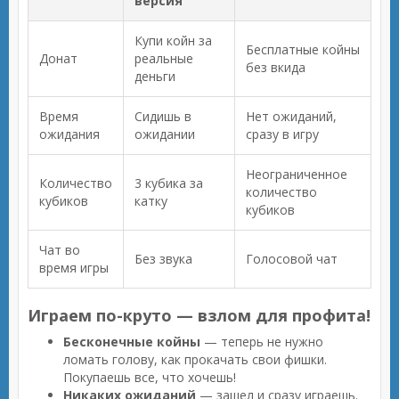
версия
Купи койн за
Бесплатные койны
Донат
реальные
без вкида
деньги
Время
Сидишь в
Нет ожиданий,
ожидания
ожидании
сразу в игру
Неограниченное
Количество
3 кубика за
количество
кубиков
катку
кубиков
Чат во
Без звука
Голосовой чат
время игры
Играем по-круто — взлом для профита!
Бесконечные койны
— теперь не нужно
ломать голову, как прокачать свои фишки.
Покупаешь все, что хочешь!
Никаких ожиданий
— зашел и сразу играешь.