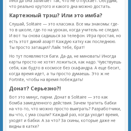
Иногда она залипает так, что не отпускает. Обсудим,
что реально крутого и какого дна можно достать.
Картежный трэш? Или это имба?
Слушай, Solitaire — это классика. Все мы знакомы: где-
то в школе, где-то на уроках, когда учитель не следил.
И вот ты снова садишься за телефон. Игра простая, но
есть этот дикий азарт! Каждую катку как последнюю.
Ты просто затащил? Лайк тебе, брат!
Но тут появляются баги. Да-да, не миновать! Иногда
карты просто не хотят ложиться, как надо. Чувствуешь
себя, как будто в космосе без скафандра. А еще бесит,
когда время идет, а ты просто думаешь. Это ж не
Fortnite, чтобы на время побеждать!
Донат? Серьезно?!
Вот это минус, парни. Донат в Solitaire — это как
бомба замедленного действия. Зачем тратить бабки
на что-то, что можно просто выиграть? Разработчики,
вы что, с ума сошли? Каждый раз, когда уходит время,
уходят и бабки. А за что? За скины, которые даже не
видны в катке?