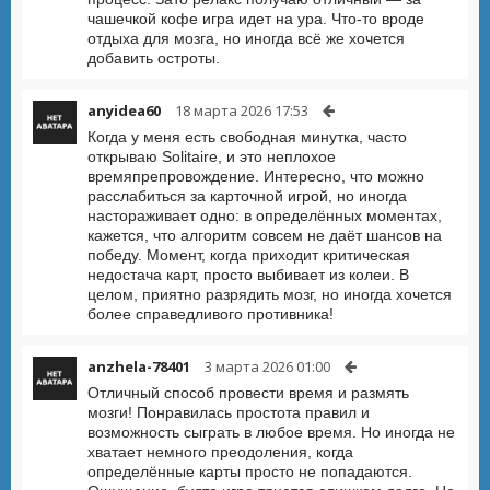
чашечкой кофе игра идет на ура. Что-то вроде
отдыха для мозга, но иногда всё же хочется
добавить остроты.
anyidea60
18 марта 2026 17:53
Когда у меня есть свободная минутка, часто
открываю Solitaire, и это неплохое
времяпрепровождение. Интересно, что можно
расслабиться за карточной игрой, но иногда
настораживает одно: в определённых моментах,
кажется, что алгоритм совсем не даёт шансов на
победу. Момент, когда приходит критическая
недостача карт, просто выбивает из колеи. В
целом, приятно разрядить мозг, но иногда хочется
более справедливого противника!
anzhela-78401
3 марта 2026 01:00
Отличный способ провести время и размять
мозги! Понравилась простота правил и
возможность сыграть в любое время. Но иногда не
хватает немного преодоления, когда
определённые карты просто не попадаются.