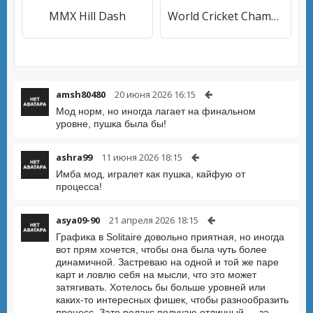
MMX Hill Dash
World Cricket Championship 2
amsh80480
20 июня 2026 16:15
Мод норм, но иногда лагает на финальном
уровне, пушка была бы!
ashra99
11 июня 2026 18:15
Имба мод, игралет как пушка, кайфую от
процесса!
asya09-90
21 апреля 2026 18:15
Графика в Solitaire довольно приятная, но иногда
вот прям хочется, чтобы она была чуть более
динамичной. Застреваю на одной и той же паре
карт и ловлю себя на мысли, что это может
затягивать. Хотелось бы больше уровней или
каких-то интересных фишек, чтобы разнообразить
процесс. Зато релакс получаю отличный — за