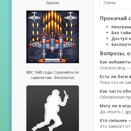
Скины
Spaces
Прокачай с
Неогран
Без тай
Доступ 
Бесплат
Вопросы, 
Как избавитьс
Скачать мод — 
ВВС 1945 года: Стреляйте по
Есть ли баги 
самолетам - бесплатно
Пока что не за
Как часто об
Обновления при
Могу ли я игр
Да, играть с д
Кто сильнее 
Это зависит от