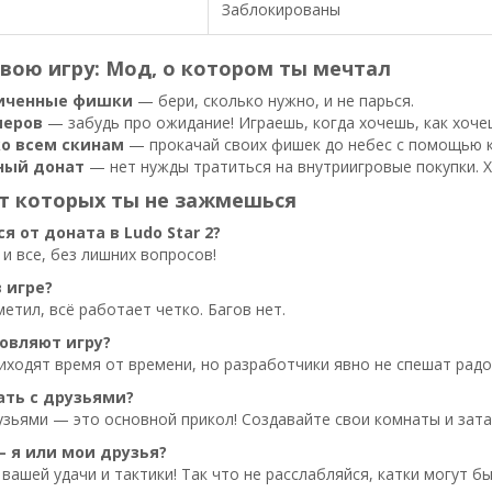
Заблокированы
вою игру: Мод, о котором ты мечтал
иченные фишки
— бери, сколько нужно, и не парься.
меров
— забудь про ожидание! Играешь, когда хочешь, как хоче
ко всем скинам
— прокачай своих фишек до небес с помощью к
ный донат
— нет нужды тратиться на внутриигровые покупки. 
от которых ты не зажмешься
я от доната в Ludo Star 2?
и все, без лишних вопросов!
в игре?
метил, всё работает четко. Багов нет.
новляют игру?
ходят время от времени, но разработчики явно не спешат радо
ать с друзьями?
рузьями — это основной прикол! Создавайте свои комнаты и зата
— я или мои друзья?
 вашей удачи и тактики! Так что не расслабляйся, катки могут 