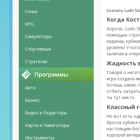
Скачать Ludo St
Гонки
Когда Кос
RPG
Короче, Ludo S
помощью страте
Симуляторы
кидаешь кубики
уровень! У ког
Спортивные
залипая в очер
Стратегии
Жадность в
Говоря о негат
Программы
игра создана и
Хочешь какие-т
Авто
отбить затраты
ты тут никто.
Бизнес
Классный г
Видео и Редакторы
Но вот есть од
бросок кубика 
Карты и Навигаторы
настоящим бого
хорошей вечери
Инструменты