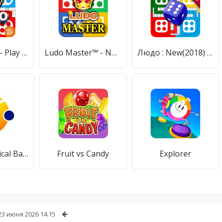
Ludo All Star- Play Online Ludo Game & Board Games
Ludo Master™ - New Ludo Board Game 2021 For Free
Людо : New(2018) Ludo SuperStar Game
EC App: Political Banner Maker
Fruit vs Candy
Explorer
23 июня 2026 14:15