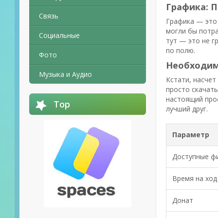
Графика: 
Связь
Графика — это 
могли бы потра
Социальные
тут — это не г
по полю.
Фото
Необходим
Музыка и Аудио
Кстати, насчет
просто скачать
настоящий проф
Top
лучший друг.
Параметр
Доступные ф
Время на ход
Донат