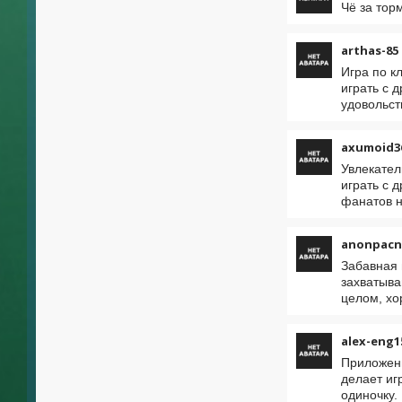
Чё за тор
arthas-85
Игра по к
играть с 
удовольст
axumoid3
Увлекател
играть с 
фанатов н
anonpacn
Забавная 
захватыва
целом, хо
alex-eng1
Приложени
делает иг
одиночку.