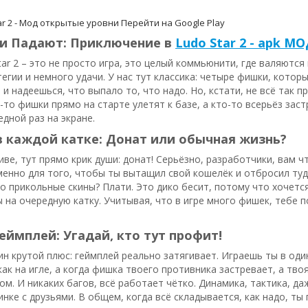
ar 2 - Мод открытые уровни
Перейти на Google Play
ти Падают: Приключение в
Ludo Star 2 - apk М
tar 2 – это не просто игра, это целый коммьюнити, где валяютс
гии и немного удачи. У нас тут классика: четыре фишки, которы
 и надеешься, что выпало то, что надо. Но, кстати, не всё так п
о-то фишки прямо на старте улетят к базе, а кто-то всерьёз заст
едной раз на экране.
 каждой катке: Донат или обычная жизнь?
иве, тут прямо крик души: донат! Серьёзно, разработчики, вам 
менно для того, чтобы ты вытащил свой кошелёк и отбросил ту
о прикольные скины? Плати. Это дико бесит, потому что хочется
 на очередную катку. Учитывая, что в игре много фишек, тебе 
еймплей: Угадай, кто тут профит!
ин крутой плюс: геймплей реально затягивает. Играешь ты в од
как на игле, а когда фишка твоего противника застревает, а тво
м. И никаких багов, всё работает чётко. Динамика, тактика, да
нке с друзьями. В общем, когда всё складывается, как надо, т