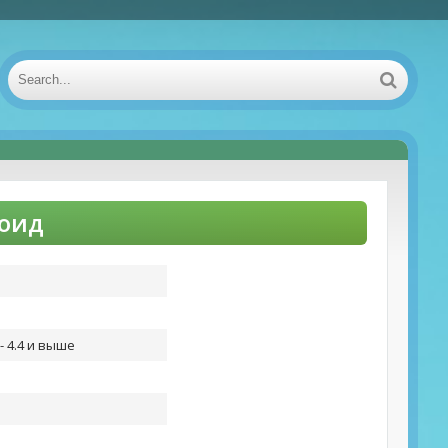
роид
- 4.4 и выше