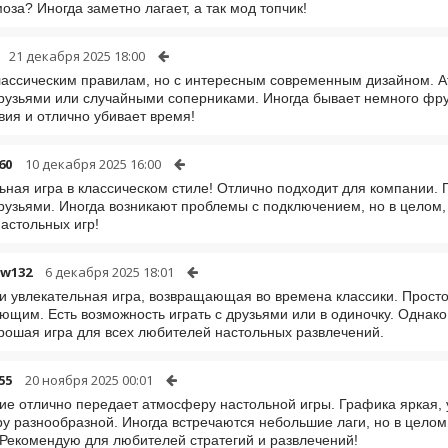
моза? Иногда заметно лагает, а так мод топчик!
21 декабря 2025 18:00
лассическим правилам, но с интересным современным дизайном. А
друзьями или случайными соперниками. Иногда бывает немного фр
вия и отлично убивает время!
60
10 декабря 2025 16:00
ьная игра в классическом стиле! Отлично подходит для компании.
друзьями. Иногда возникают проблемы с подключением, но в цело
астольных игр!
w132
6 декабря 2025 18:01
и увлекательная игра, возвращающая во времена классики. Прост
ющим. Есть возможность играть с друзьями или в одиночку. Однак
рошая игра для всех любителей настольных развлечений.
55
20 ноября 2025 00:01
е отлично передает атмосферу настольной игры. Графика яркая, 
ру разнообразной. Иногда встречаются небольшие лаги, но в цело
 Рекомендую для любителей стратегий и развлечений!