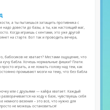
ОД
я кости, а ты пытаешься затащить противника с
е надо довести до базы, а ты, как настоящий маг,
росто. Когда играешь с кентами, это уже другой
рянет на старте. Вот так и проводить вечера,
что, бабосиков не хватает? Местами ощущение, что
да кучу бабла. Хочешь нормальные фишки? Плати.
 просто играть, а не ломать голову над тем, как
постоянно промывают мозги на тему, что без бабла
иночку или с друзьями — кайфа хватает. Каждый
я разворачивается на ходу к базе, чувствуешь себя
же немного везения – это всё, что нужно для
ы просто не можешь остановиться!