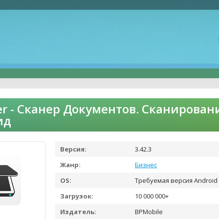
er - Сканер Документов. Cканировани
ид
Версия:
3.42.3
Жанр:
Бизнес
OS:
Требуемая версия Android 
Загрузок:
10 000 000+
Издатель:
BPMobile