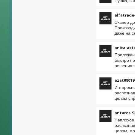
Пушка, за
alfatrade
Сканер до
Производи
даже на с
anita-ast
Приложени
Быстро пр
решения з
azat08019
Интересно
распознав
целом спр
antares-9
Неплохое 
распознав
целом, мо