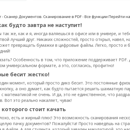
r - Сканер Документов. Cканирование в PDF - Все функции
Перейти на
как будто завтра не наступит!
ы так же, как и я, иногда валяешься в офисе или в универе, и т
 твой лучший друг. Никаких сложностей, просто открыл, навел, н
ожет превращать бумажки в цифровые файлы. Легко, просто и б
дний!
азать? Особенность в том, что приложение поддерживает PDF. 
ом универсальном формате, а это, согласись, профитно!
рые бесит жестко!
 один момент, который просто дико бесит. Это постоянные фриз
нопку, а оно думает, как будто пытается решить шахматную парт
, с математикой не очень. И да, это не единственное, что раз
в. Вот это реально накаляет, чувак!
 которого стоит качать
плохо, есть и жирный плюс! Это возможность сканирования неско
целую пачку документов? Пожалуйста! Просто наведёшь на стран
 в файле. А для студента, который завален макулатурой, это на