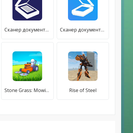
Сканер документов бесплатно OCR –Prime PDF Scanner
Сканер документов в PDF - TapScanner
Stone Grass: Mowing Simulator
Rise of Steel