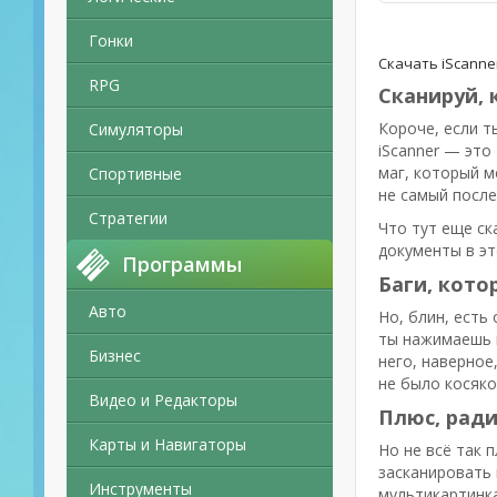
Гонки
Скачать iScanne
RPG
Сканируй, 
Короче, если т
Симуляторы
iScanner — это
маг, который м
Спортивные
не самый после
Стратегии
Что тут еще ск
документы в эт
Программы
Баги, кото
Авто
Но, блин, есть
ты нажимаешь к
Бизнес
него, наверное
не было косяко
Видео и Редакторы
Плюс, ради
Карты и Навигаторы
Но не всё так 
засканировать 
Инструменты
мультикартинка