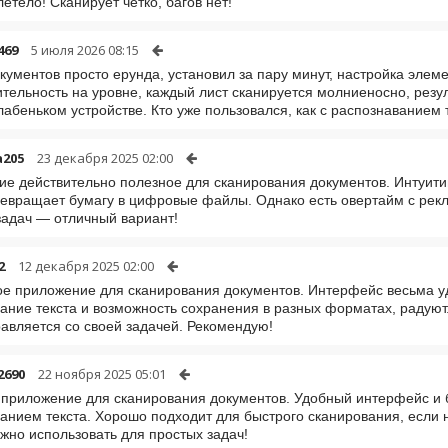
летело! Сканирует четко, багов нет!
469
5 июля 2026 08:15
кументов просто ерунда, установил за пару минут, настройка элемен
тельность на уровне, каждый лист сканируется молниеносно, резуль
лабеньком устройстве. Кто уже пользовался, как с распознаванием 
a205
23 декабря 2025 02:00
е действительно полезное для сканирования документов. Интуити
евращает бумагу в цифровые файлы. Однако есть овертайм с рекла
адач — отличный вариант!
2
12 декабря 2025 02:00
е приложение для сканирования документов. Интерфейс весьма уд
ание текста и возможность сохранения в разных форматах, радуют.
авляется со своей задачей. Рекомендую!
2690
22 ноября 2025 05:01
приложение для сканирования документов. Удобный интерфейс и б
анием текста. Хорошо подходит для быстрого сканирования, если 
жно использовать для простых задач!