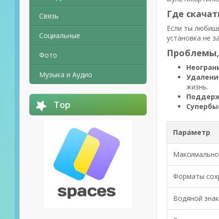
Где скачат
Связь
Если ты любишь
Социальные
установка не з
Проблемы,
Фото
Неогран
Музыка и Аудио
Удалени
жизнь.
Поддерж
Top
Супербы
Параметр
Максимально
Форматы сох
Водяной знак