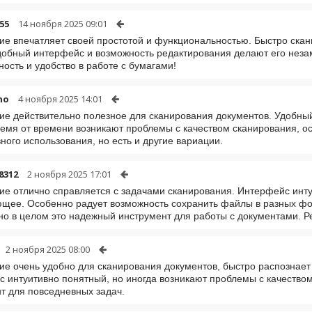
55
14 ноября 2025 09:01
е впечатляет своей простотой и функциональностью. Быстро скан
обный интерфейс и возможность редактирования делают его нез
ость и удобство в работе с бумагами!
no
4 ноября 2025 14:01
е действительно полезное для сканирования документов. Удобны
емя от времени возникают проблемы с качеством сканирования, о
ного использования, но есть и другие вариации.
8312
2 ноября 2025 17:01
е отлично справляется с задачами сканирования. Интерфейс инту
щее. Особенно радует возможность сохранить файлы в разных фо
но в целом это надежный инструмент для работы с документами. 
2 ноября 2025 08:00
е очень удобно для сканирования документов, быстро распознает 
 интуитивно понятный, но иногда возникают проблемы с качество
т для повседневных задач.