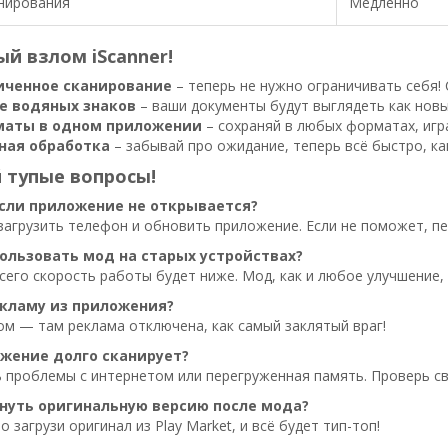
нирования
Медленно
й взлом iScanner!
иченное сканирование
– теперь не нужно ограничивать себя! 
е водяных знаков
– ваши документы будут выглядеть как новы
маты в одном приложении
– сохраняй в любых форматах, игра
ная обработка
– забывай про ожидание, теперь всё быстро, ка
 тупые вопросы!
если приложение не открывается?
агрузить телефон и обновить приложение. Если не поможет, пе
ользовать мод на старых устройствах?
всего скорость работы будет ниже. Мод, как и любое улучшение
екламу из приложения?
м — там реклама отключена, как самый заклятый враг!
жение долго сканирует?
 проблемы с интернетом или перегруженная память. Проверь св
нуть оригинальную версию после мода?
 загрузи оригинал из Play Market, и всё будет тип-топ!