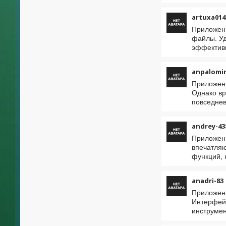
artuxa014
Приложени
файлы. Уд
эффективн
anpalomi
Приложени
Однако вр
повседнев
andrey-43
Приложени
впечатляю
функций, 
anadri-83
Приложени
Интерфейс
инструмен