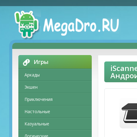
Игры
iScann
Андро
Аркады
Экшен
Приключения
Настольные
Казуальные
Логические