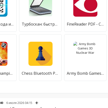
Сканер QR-кода и Сканер штрих-кода
Турбоскан: быстрый сканер
FineReader PDF - Сканер Документов с OCR
RS Boxing Champions
Chess Bluetooth Pro Online
Army Bomb Games 3D Nuclear War
40
6 июля 2026 04:15